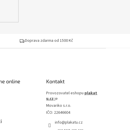
Doprava zdarma od 1500 Kč
me online
Kontakt
Provozovatel eshopu
plakat
u.cz
je
Movariko s.r.o.
IČO: 22646604
i
info
@
plakatu.cz