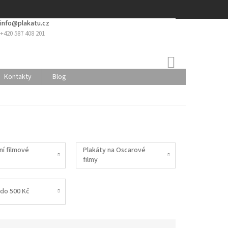
info@plakatu.cz
+420 587 408 201
NÁKUPNÍ
KOŠÍK
Kontakty
Blog
ní filmové
Plakáty na Oscarové
filmy
do 500 Kč