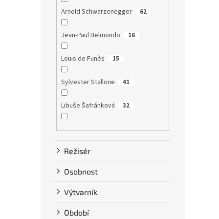
Arnold Schwarzenegger
62
Jean-Paul Belmondo
16
Louis de Funès
15
Sylvester Stallone
41
Libuše Šafránková
32
Dustin Hoffman
58
Režisér
Clint Eastwood
13
Osobnost
Bruce Willis
75
Výtvarník
Steve McQueen
7
Období