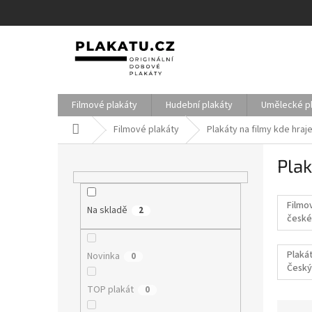
Přejít
na
obsah
Filmové plakáty
Hudební plakáty
Umělecké p
Domů
Filmové plakáty
Plakáty na filmy kde hraj
P
Plak
o
s
t
Filmo
Na skladě
r
2
české
a
filmy
n
Plakát
Novinka
0
n
Český
í
p
TOP plakát
0
a
Ř