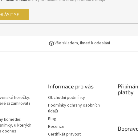
 e-mailu souhlasíte s
podmínkami ochrany osobních údajů
HLÁSIT SE
Vše skladem, ihned k odeslání
Informace pro vás
Přijímá
platby
ovenské herečky:
Obchodní podmínky
ré si zamiloval i
Podmínky ochrany osobních
údajů
Blog
lmy komedie:
snímky, u kterých
Recenze
Dopravc
e dodnes
Certifikát pravosti