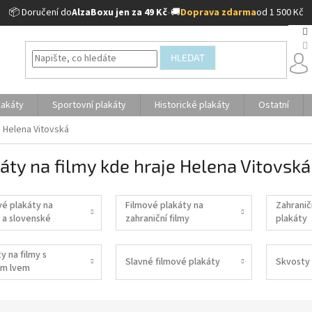
📦 Doručení do
AlzaBoxu jen za 49 Kč
•
🚚
Doprava zdarma
od 1 500 Kč
HLEDAT
lakáty
Sportovní plakáty
Historické plakáty
Ostatní
e Helena Vitovská
áty na filmy kde hraje Helena Vitovská
vé plakáty na
Filmové plakáty na
Zahranič
 a slovenské
zahraniční filmy
plakáty
y na filmy s
Slavné filmové plakáty
Skvosty 
m lvem