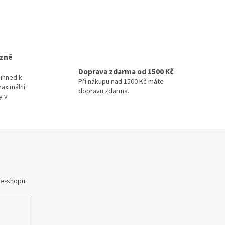
izně
Doprava zdarma od 1500 Kč
ihned k
Při nákupu nad 1500 Kč máte
maximální
dopravu zdarma.
y v
 e-shopu.