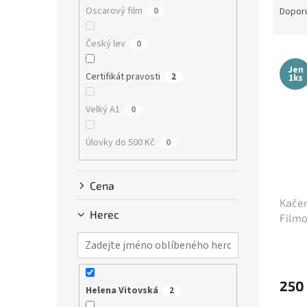
n
a
Oscarový film
0
Dopor
e
z
l
e
Český lev
0
V
n
ý
í
Jen
Certifikát pravosti
2
1ks
p
p
i
r
Velký A1
0
s
o
p
d
Úlovky do 500 Kč
0
r
u
o
k
d
t
Cena
u
ů
Kačen
k
Herec
Filmo
t
(cca 
ů
250
Helena Vitovská
2