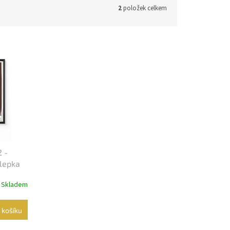
2
položek celkem
2 -
Slepka
Skladem
 košíku