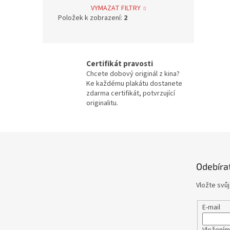
Bolek Polívka
68
VYMAZAT FILTRY
Položek k zobrazení:
2
Iva Janžurová
76
Julia Roberts
69
Certifikát pravosti
Chcete dobový originál z kina?
Jiří Bartoška
59
Ke každému plakátu dostanete
zdarma certifikát, potvrzující
originalitu.
Miroslav Donutil
56
Nicolas Cage
55
Z
á
Vlastimil Brodský
51
p
Odebíra
a
t
Brad Pitt
48
Vložte svů
í
Vladimír Menšík
48
E-mail