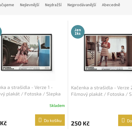
učujeme
Nejlevnější
Nejdražší
Nejprodávanější
Abecedně
Jen
1ks
ka a strašidla - Verze 1 -
Kačenka a strašidla - Verze 
vý plakát / Fotoska / Slepka
Filmový plakát / Fotoska / 
A4)
(cca A4)
Skladem
Do košíku
Do
 Kč
250 Kč