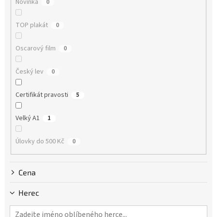
Novinka
0
t
ů
TOP plakát
0
Oscarový film
0
Český lev
0
Certifikát pravosti
5
Velký A1
1
Úlovky do 500 Kč
0
Cena
Herec