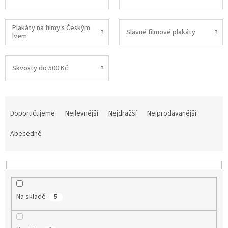
Plakáty na filmy s Českým
Slavné filmové plakáty
lvem
Skvosty do 500 Kč
Ř
a
Doporučujeme
Nejlevnější
Nejdražší
Nejprodávanější
z
e
Abecedně
n
í
p
r
o
Na skladě
5
d
u
k