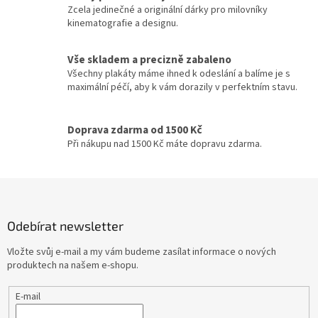
Lukáš Vaculík
40
p
Zcela jedinečné a originální dárky pro milovníky
r
kinematografie a designu.
v
Harrison Ford
39
k
y
Vše skladem a precizně zabaleno
Jaroslav Dušek
39
v
Všechny plakáty máme ihned k odeslání a balíme je s
ý
maximální péčí, aby k vám dorazily v perfektním stavu.
p
Aňa Geislerová
38
i
s
Doprava zdarma od 1500 Kč
Julianne Moore
38
u
Při nákupu nad 1500 Kč máte dopravu zdarma.
Hugh Grant
36
Z
á
Catherine Zeta-Jones
35
p
Odebírat newsletter
a
Tom Hanks
35
t
Vložte svůj e-mail a my vám budeme zasílat informace o nových
í
produktech na našem e-shopu.
Uma Thurman
35
E-mail
Nicole Kidman
34