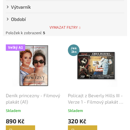
Výtvarník
Steve McQueen
7
Období
Bolek Polívka
68
VYMAZAT FILTRY
Položek k zobrazení:
5
Iva Janžurová
76
V
Velký A1
Jen
ý
1ks
Julia Roberts
69
p
i
s
Jiří Bartoška
59
p
r
Miroslav Donutil
56
o
d
Deník princezny - Filmový
Policajt z Beverly Hills III -
Nicolas Cage
55
u
plakát (A1)
Verze 1 - Filmový plakát /
k
Fotoska / Slepka (cca A4)
Skladem
Skladem
Vlastimil Brodský
51
t
890 Kč
320 Kč
ů
Brad Pitt
48