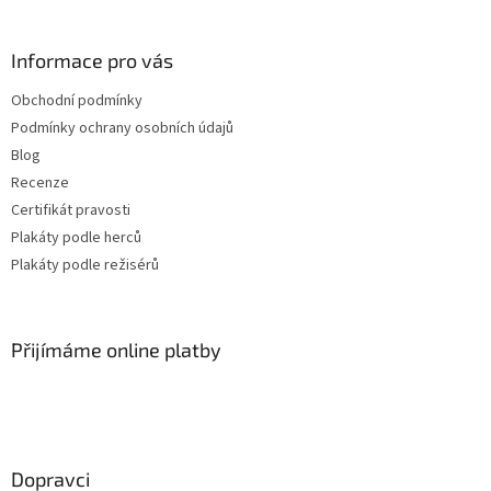
Jiří Sovák
32
Informace pro vás
Jiřina Bohdalová
32
Obchodní podmínky
Martin Růžek
32
Podmínky ochrany osobních údajů
Blog
Václav Vydra nejml.
32
Recenze
Certifikát pravosti
Ben Affleck
31
Plakáty podle herců
Plakáty podle režisérů
Charlie Sheen
31
Jana Brejchová
31
Přijímáme online platby
Leonardo DiCaprio
31
Miloš Kopecký
31
Dopravci