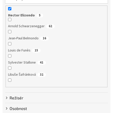
Hector Elizondo
5
Arnold Schwarzenegger
62
Jean-Paul Belmondo
16
Louis de Funès
15
Sylvester Stallone
41
Libuše Šafránková
32
Dustin Hoffman
58
Režisér
Clint Eastwood
13
Osobnost
Bruce Willis
75