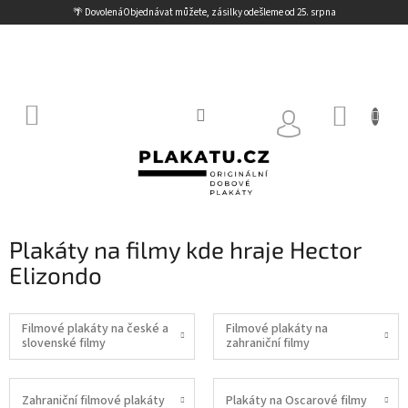
Přejít
🌴 Dovolená
Objednávat můžete, zásilky odešleme od 25. srpna
na
obsah
NÁKUP
KOŠÍK
Plakáty na filmy kde hraje Hector
Elizondo
Filmové plakáty na české a
Filmové plakáty na
slovenské filmy
zahraniční filmy
Zahraniční filmové plakáty
Plakáty na Oscarové filmy