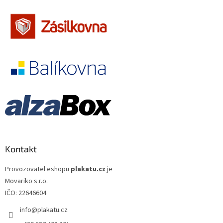
Jennifer Lopez
30
Jiří Macháček
30
Meg Ryan
30
Meryl Streep
30
Cate Blanchett
29
Gwyneth Paltrow
29
Jiří Lábus
29
Kontakt
Josef Somr
29
Provozovatel eshopu
plakatu.cz
je
Movariko s.r.o.
Jude Law
29
IČO: 22646604
info
@
plakatu.cz
Kevin Bacon
29