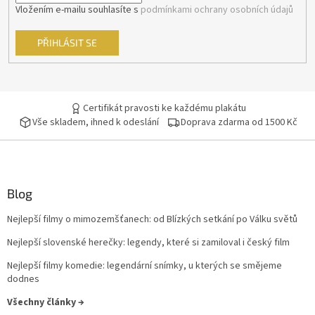
Vložením e-mailu souhlasíte s
podmínkami ochrany osobních údajů
Sean Connery
34
PŘIHLÁSIT SE
Ivan Trojan
33
Ondřej Vetchý
33
Certifikát pravosti ke každému plakátu
Vše skladem, ihned k odeslání
Doprava zdarma od 1500 Kč
Petr Nárožný
33
Stella Zázvorková
33
Vilma Cibulková
33
Blog
Nejlepší filmy o mimozemšťanech: od Blízkých setkání po Válku světů
Dagmar Havlová
32
Nejlepší slovenské herečky: legendy, které si zamiloval i český film
Drew Barrymore
32
Nejlepší filmy komedie: legendární snímky, u kterých se smějeme
dodnes
Jack Nicholson
32
Všechny články →