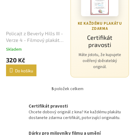
Morgan Freeman
45
George Clooney
44
KE KAŽDÉMU PLAKÁTU
ZDARMA
Policajt z Beverly Hills III -
Jean-Claude Van Damme
42
Certifikát
Verze 4 - Filmový plakát /
pravosti
Fotoska / Slepka (cca A4)
Mel Gibson
42
Skladem
Máte jistotu, že kupujete
320 Kč
ověřený sběratelský
Eva Holubová
41
originál.
Do košíku
Matt Damon
41
5
položek celkem
O
Samuel L. Jackson
41
v
l
Certifikát pravosti
Antonio Banderas
40
á
Chcete dobový originál z kina? Ke každému plakátu
d
dostanete zdarma certifikát, potvrzující originalitu.
a
Ivana Chýlková
40
c
í
Dárky pro milovníky filmu a umění