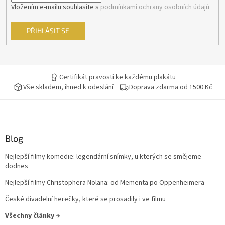
Vložením e-mailu souhlasíte s
podmínkami ochrany osobních údajů
Sean Connery
34
PŘIHLÁSIT SE
Ivan Trojan
33
Ondřej Vetchý
33
Certifikát pravosti ke každému plakátu
Vše skladem, ihned k odeslání
Doprava zdarma od 1500 Kč
Petr Nárožný
33
Stella Zázvorková
33
Vilma Cibulková
33
Blog
Nejlepší filmy komedie: legendární snímky, u kterých se smějeme
Dagmar Havlová
32
dodnes
Nejlepší filmy Christophera Nolana: od Mementa po Oppenheimera
Drew Barrymore
32
České divadelní herečky, které se prosadily i ve filmu
Jack Nicholson
32
Všechny články →