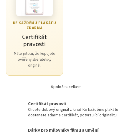
Morgan Freeman
45
George Clooney
44
KE KAŽDÉMU PLAKÁTU
ZDARMA
Jean-Claude Van Damme
42
Certifikát
pravosti
Mel Gibson
42
Máte jistotu, že kupujete
ověřený sběratelský
Eva Holubová
41
originál.
Matt Damon
41
4
položek celkem
O
Samuel L. Jackson
41
v
l
Certifikát pravosti
Antonio Banderas
40
á
Chcete dobový originál z kina? Ke každému plakátu
d
dostanete zdarma certifikát, potvrzující originalitu.
a
Ivana Chýlková
40
c
í
Dárky pro milovníky filmu a umění