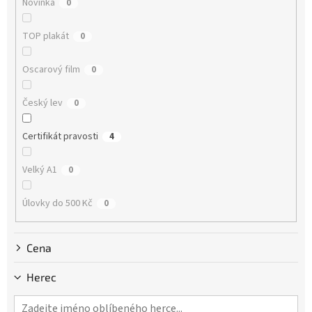
Novinka
0
t
ů
TOP plakát
0
Oscarový film
0
Český lev
0
Certifikát pravosti
4
Velký A1
0
Úlovky do 500 Kč
0
Cena
Herec