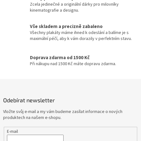
Lukáš Vaculík
40
p
Zcela jedinečné a originální dárky pro milovníky
r
kinematografie a designu.
v
Harrison Ford
39
k
y
Vše skladem a precizně zabaleno
Jaroslav Dušek
39
v
Všechny plakáty máme ihned k odeslání a balíme je s
ý
maximální péčí, aby k vám dorazily v perfektním stavu.
p
Aňa Geislerová
38
i
s
Doprava zdarma od 1500 Kč
Julianne Moore
38
u
Při nákupu nad 1500 Kč máte dopravu zdarma.
Hugh Grant
36
Z
á
Catherine Zeta-Jones
35
p
Odebírat newsletter
a
Tom Hanks
35
t
Vložte svůj e-mail a my vám budeme zasílat informace o nových
í
produktech na našem e-shopu.
Uma Thurman
35
E-mail
Nicole Kidman
34