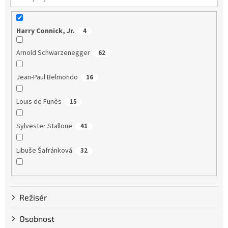
Harry Connick, Jr.
4
Arnold Schwarzenegger
62
Jean-Paul Belmondo
16
Louis de Funès
15
Sylvester Stallone
41
Libuše Šafránková
32
Dustin Hoffman
58
Režisér
Clint Eastwood
13
Osobnost
Bruce Willis
75