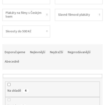
Plakáty na filmy s Českým
Slavné filmové plakáty
lvem
Skvosty do 500 Kč
Ř
a
Doporučujeme
Nejlevnější
Nejdražší
Nejprodávanější
z
e
Abecedně
n
í
p
r
o
Na skladě
4
d
u
k