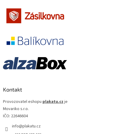
Jennifer Lopez
30
Jiří Macháček
30
Meg Ryan
30
Meryl Streep
30
Cate Blanchett
29
Gwyneth Paltrow
29
Jiří Lábus
29
Kontakt
Josef Somr
29
Provozovatel eshopu
plakatu.cz
je
Movariko s.r.o.
Jude Law
29
IČO: 22646604
info
@
plakatu.cz
Kevin Bacon
29