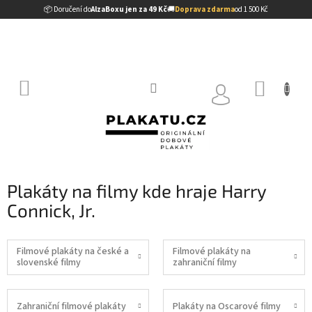
Přejít
📦 Doručení do
AlzaBoxu jen za 49 Kč
🚚
Doprava zdarma
od 1 500 Kč
na
obsah
NÁKUP
KOŠÍK
Plakáty na filmy kde hraje Harry
Connick, Jr.
Filmové plakáty na české a
Filmové plakáty na
slovenské filmy
zahraniční filmy
Zahraniční filmové plakáty
Plakáty na Oscarové filmy