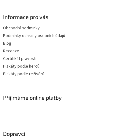
Jiří Sovák
32
Informace pro vás
Jiřina Bohdalová
32
Obchodní podmínky
Martin Růžek
32
Podmínky ochrany osobních údajů
Blog
Václav Vydra nejml.
32
Recenze
Certifikát pravosti
Ben Affleck
31
Plakáty podle herců
Plakáty podle režisérů
Charlie Sheen
31
Jana Brejchová
31
Přijímáme online platby
Leonardo DiCaprio
31
Miloš Kopecký
31
Dopravci