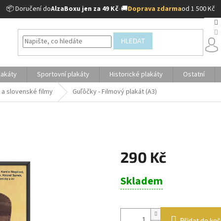
📦 Doručení do
AlzaBoxu jen za 49 Kč
•
🚚
Doprava zdarma
od 1 500 Kč
HLEDAT
lakáty
Sportovní plakáty
Historické plakáty
Ostatní
 a slovenské filmy
Guľôčky - Filmový plakát (A3)
290 Kč
Měrná
Skladem
cena:
Přidat do koš