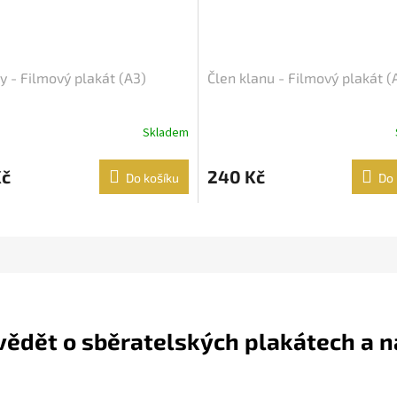
 - Filmový plakát (A3)
Člen klanu - Filmový plakát (
Skladem
Kč
240 Kč
Do košíku
Do 
 vědět o sběratelských plakátech a 