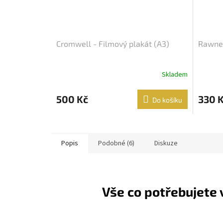
Cromwell - Filmový plakát (A3)
Rawney
Skladem
500 Kč
330 
Do košíku
Popis
Podobné (6)
Diskuze
Vše co potřebujete