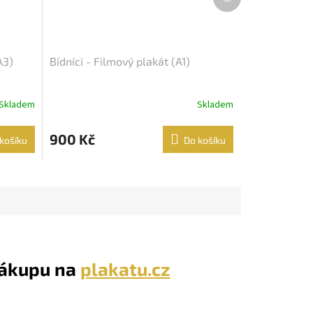
produkt
A3)
Bídníci - Filmový plakát (A1)
Skladem
Skladem
900 Kč
košíku
Do košíku
nákupu na
plakatu.cz