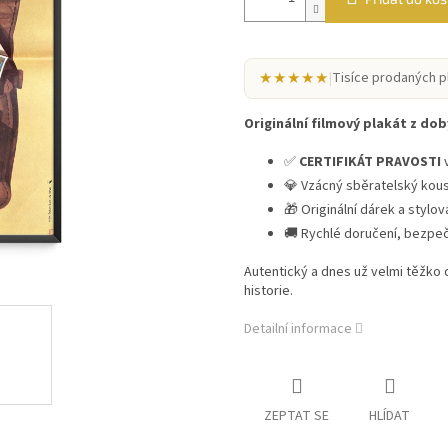
★★★★★
|
Tisíce prodaných p
Originální filmový plakát z doby
✅
CERTIFIKÁT PRAVOSTI
v
💎 Vzácný sběratelský kou
🎁 Originální dárek a stylo
🚚 Rychlé doručení, bezpe
Autentický a dnes už velmi těžko
historie.
Detailní informace
ZEPTAT SE
HLÍDAT