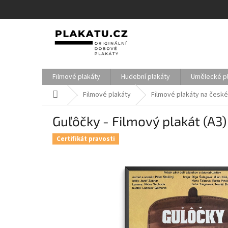
Přejít
na
obsah
Filmové plakáty
Hudební plakáty
Umělecké p
Domů
Filmové plakáty
Filmové plakáty na české
Guľôčky - Filmový plakát (A3)
Certifikát pravosti