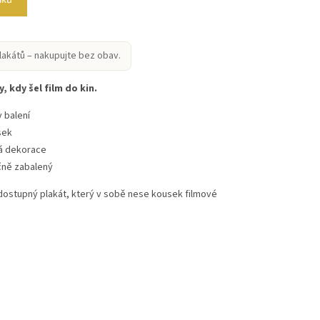
lakátů – nakupujte bez obav.
, kdy šel film do kin.
 balení
sek
vá dekorace
čně zabalený
 dostupný plakát, který v sobě nese kousek filmové