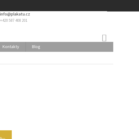
info@plakatu.cz
+420 587 408 201
NÁKUPNÍ
KOŠÍK
Kontakty
Blog
íku