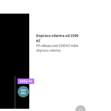
izně
Doprava zdarma od 1500
Kč
ihned k
maximální
Při nákupu nad 1500 Kč máte
y v
dopravu zdarma.
Velký A1
Jen
1ks
Další