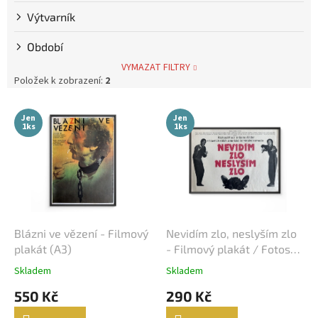
Výtvarník
Steve McQueen
7
Období
Bolek Polívka
68
VYMAZAT FILTRY
Položek k zobrazení:
2
Iva Janžurová
76
V
Jen
Jen
ý
1ks
1ks
Julia Roberts
69
p
i
s
Jiří Bartoška
59
p
r
Miroslav Donutil
56
o
d
Blázni ve vězení - Filmový
Nevidím zlo, neslyším zlo
Nicolas Cage
55
u
plakát (A3)
- Filmový plakát / Fotoska
k
/ Slepka (cca A4)
Skladem
Skladem
Vlastimil Brodský
51
t
550 Kč
290 Kč
ů
Brad Pitt
48