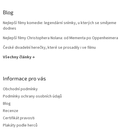
Lukáš Vaculík
40
Blog
Harrison Ford
39
Nejlepší filmy komedie: legendární snímky, u kterých se smějeme
Jaroslav Dušek
dodnes
39
Nejlepší filmy Christophera Nolana: od Mementa po Oppenheimera
Aňa Geislerová
38
České divadelní herečky, které se prosadily i ve filmu
Julianne Moore
38
Všechny články →
Hugh Grant
36
Informace pro vás
Catherine Zeta-Jones
35
Obchodní podmínky
Podmínky ochrany osobních údajů
Tom Hanks
35
Blog
Recenze
Uma Thurman
35
Certifikát pravosti
Plakáty podle herců
Nicole Kidman
34