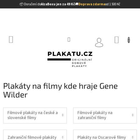
Přejít
📦 Doručení do
AlzaBoxu jen za 49 Kč
🚚
Doprava zdarma
od 1 500 Kč
na
obsah
NÁKUP
KOŠÍK
Plakáty na filmy kde hraje Gene
Wilder
Filmové plakáty na české a
Filmové plakáty na
slovenské filmy
zahraniční filmy
Zahraniční filmové plakáty
Plakáty na Oscarové filmy