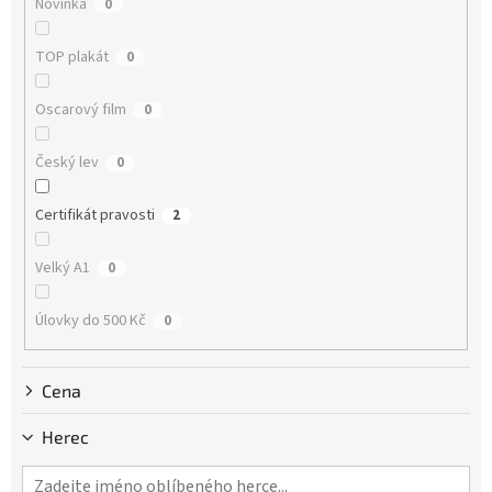
Novinka
0
t
ů
TOP plakát
0
Oscarový film
0
Český lev
0
Certifikát pravosti
2
Velký A1
0
Úlovky do 500 Kč
0
Cena
Herec