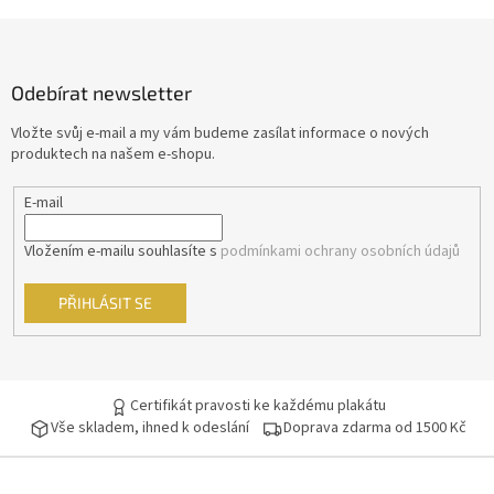
Morgan Freeman
45
Z
á
George Clooney
44
p
Odebírat newsletter
a
Jean-Claude Van Damme
t
42
Vložte svůj e-mail a my vám budeme zasílat informace o nových
í
produktech na našem e-shopu.
Mel Gibson
42
E-mail
Eva Holubová
41
Vložením e-mailu souhlasíte s
podmínkami ochrany osobních údajů
Matt Damon
41
PŘIHLÁSIT SE
Samuel L. Jackson
41
Antonio Banderas
40
Certifikát pravosti ke každému plakátu
Vše skladem, ihned k odeslání
Doprava zdarma od 1500 Kč
Ivana Chýlková
40