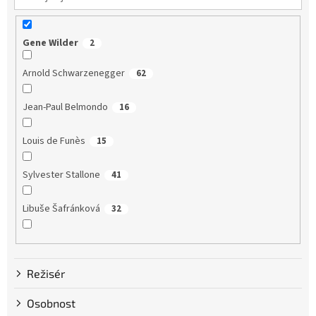
Gene Wilder
2
Arnold Schwarzenegger
62
Jean-Paul Belmondo
16
Louis de Funès
15
Sylvester Stallone
41
Libuše Šafránková
32
Dustin Hoffman
58
Režisér
Clint Eastwood
13
Osobnost
Bruce Willis
75