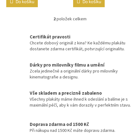
Do košíku
Do košíku
Vladimír Menšík
48
2
položek celkem
O
Jiří Krampol
48
v
l
Certifikát pravosti
á
Eddie Murphy
47
Chcete dobový originál z kina? Ke každému plakátu
d
dostanete zdarma certifikát, potvrzující originalitu.
a
Josef Vinklář
47
c
í
Dárky pro milovníky filmu a umění
p
Robert De Niro
47
Zcela jedinečné a originální dárky pro milovníky
r
kinematografie a designu.
v
Tom Cruise
47
k
y
Vše skladem a precizně zabaleno
v
Všechny plakáty máme ihned k odeslání a balíme je s
Johnny Depp
46
ý
maximální péčí, aby k vám dorazily v perfektním stavu.
p
Sandra Bullock
46
i
s
Doprava zdarma od 1500 Kč
u
Wesley Snipes
Při nákupu nad 1500 Kč máte dopravu zdarma.
46