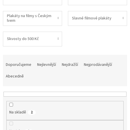
Plakáty na filmy s Českým
Slavné filmové plakáty
lvem
Skvosty do 500 Kč
Ř
a
Doporučujeme
Nejlevnější
Nejdražší
Nejprodávanější
z
e
Abecedně
n
í
p
r
o
Na skladě
2
d
u
k