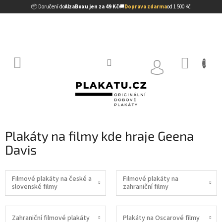
Přejít
📦 Doručení do
AlzaBoxu jen za 49 Kč
🚚
Doprava zdarma
od 1 500 Kč
na
obsah
NÁKUP
KOŠÍK
Plakáty na filmy kde hraje Geena
Davis
Filmové plakáty na české a
Filmové plakáty na
slovenské filmy
zahraniční filmy
Zahraniční filmové plakáty
Plakáty na Oscarové filmy