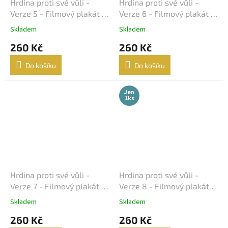
Lukáš Vaculík
40
Hrdina proti své vůli -
Hrdina proti své vůli -
Verze 5 - Filmový plakát /
Verze 6 - Filmový plakát /
Harrison Ford
Fotoska / Slepka (cca A4)
Fotoska / Slepka (cca A4)
39
Skladem
Skladem
260 Kč
260 Kč
Jaroslav Dušek
39
Do košíku
Do košíku
Aňa Geislerová
38
Jen
Julianne Moore
38
1ks
Hugh Grant
36
Catherine Zeta-Jones
35
Tom Hanks
35
Hrdina proti své vůli -
Hrdina proti své vůli -
Verze 7 - Filmový plakát /
Verze 8 - Filmový plakát /
Uma Thurman
35
Fotoska / Slepka (cca A4)
Fotoska / Slepka (cca A4)
Skladem
Skladem
260 Kč
260 Kč
Nicole Kidman
34