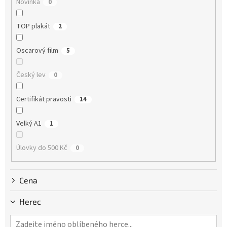
Novinka
0
t
ů
TOP plakát
2
Oscarový film
5
Český lev
0
Certifikát pravosti
14
Velký A1
1
Úlovky do 500 Kč
0
Cena
Herec