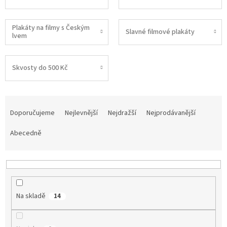
Plakáty na filmy s Českým
Slavné filmové plakáty
lvem
Skvosty do 500 Kč
Ř
a
Doporučujeme
Nejlevnější
Nejdražší
Nejprodávanější
z
e
Abecedně
n
í
p
r
o
Na skladě
14
d
u
k