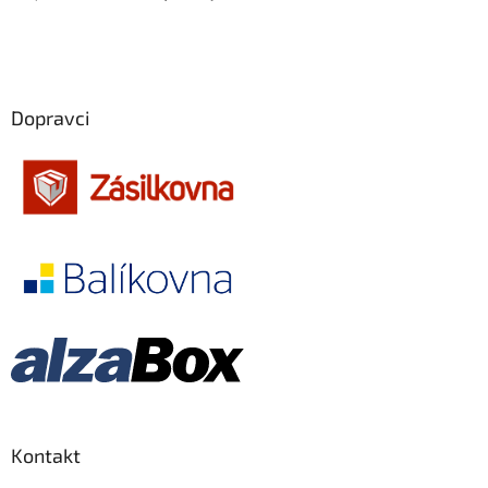
Ben Stiller
26
Edward Norton
26
Emília Vášáryová
26
Dopravci
Jiří Langmajer
26
Martin Dejdar
26
Robert Redford
26
Angelina Jolie
25
Ewan McGregor
25
Jim Carrey
25
Kontakt
Adolf Filip
25