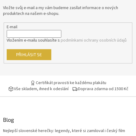
t
Vložte svůj e-mail a my vám budeme zasílat informace o nových
Kevin Costner
29
í
produktech na našem e-shopu.
Pavel Zedníček
29
E-mail
Richard Gere
29
Vložením e-mailu souhlasíte s
podmínkami ochrany osobních údajů
Robin Williams
29
PŘIHLÁSIT SE
Anthony Hopkins
28
Geoffrey Rush
Certifikát pravosti ke každému plakátu
28
Vše skladem, ihned k odeslání
Doprava zdarma od 1500 Kč
Jan Tříska
28
Kevin Spacey
28
Blog
Tomáš Hanák
28
Nejlepší slovenské herečky: legendy, které si zamiloval i český film