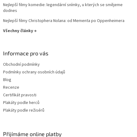
Nejlepší filmy komedie: legendární snímky, u kterých se smějeme
Owen Wilson
28
dodnes
Denzel Washington
27
Nejlepší filmy Christophera Nolana: od Mementa po Oppenheimera
Všechny články →
Elijah Wood
27
Helen Hunt
27
Informace pro vás
Jodie Foster
27
Obchodní podmínky
Podmínky ochrany osobních údajů
Karel Roden
27
Blog
Recenze
Keanu Reeves
27
Certifikát pravosti
Plakáty podle herců
Michaela Kuklová
27
Plakáty podle režisérů
Tommy Lee Jones
27
Přijímáme online platby