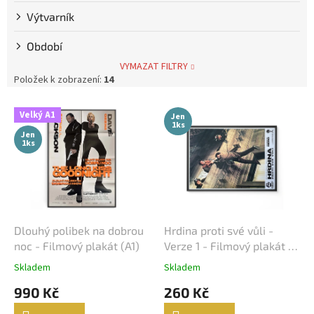
Výtvarník
Steve McQueen
7
Období
Bolek Polívka
68
VYMAZAT FILTRY
Položek k zobrazení:
14
Iva Janžurová
76
V
Velký A1
Jen
ý
1ks
Julia Roberts
Jen
69
p
1ks
i
s
Jiří Bartoška
59
p
r
Miroslav Donutil
56
o
d
Dlouhý polibek na dobrou
Hrdina proti své vůli -
Nicolas Cage
55
u
noc - Filmový plakát (A1)
Verze 1 - Filmový plakát /
k
Fotoska / Slepka (cca A4)
Skladem
Skladem
Vlastimil Brodský
51
t
990 Kč
260 Kč
ů
Brad Pitt
48