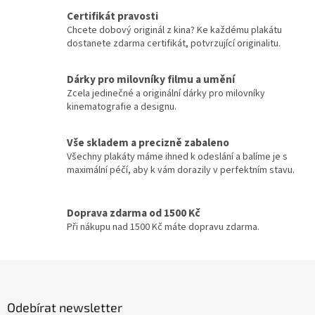
Jennifer Lopez
30
v
a
Certifikát pravosti
á
c
Chcete dobový originál z kina? Ke každému plakátu
n
Jiří Macháček
30
í
dostanete zdarma certifikát, potvrzující originalitu.
í
p
r
Meg Ryan
30
v
Dárky pro milovníky filmu a umění
k
Zcela jedinečné a originální dárky pro milovníky
Meryl Streep
30
y
kinematografie a designu.
v
ý
Cate Blanchett
29
Vše skladem a precizně zabaleno
p
Všechny plakáty máme ihned k odeslání a balíme je s
i
Gwyneth Paltrow
29
maximální péčí, aby k vám dorazily v perfektním stavu.
s
u
Jiří Lábus
29
Doprava zdarma od 1500 Kč
Při nákupu nad 1500 Kč máte dopravu zdarma.
Josef Somr
29
Z
Jude Law
29
á
p
Kevin Bacon
29
Odebírat newsletter
a