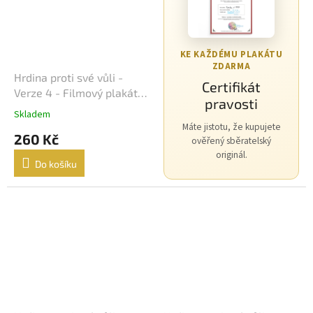
Morgan Freeman
45
George Clooney
44
KE KAŽDÉMU PLAKÁTU
ZDARMA
Hrdina proti své vůli -
Jean-Claude Van Damme
42
Certifikát
Verze 4 - Filmový plakát /
pravosti
Fotoska / Slepka (cca A4)
Mel Gibson
42
Skladem
Máte jistotu, že kupujete
260 Kč
ověřený sběratelský
Eva Holubová
41
originál.
Do košíku
Matt Damon
41
Samuel L. Jackson
41
Antonio Banderas
40
Ivana Chýlková
40