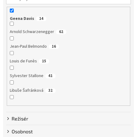
Geena Davis
14
Arnold Schwarzenegger
62
Jean-Paul Belmondo
16
Louis de Funès
15
Sylvester Stallone
41
Libuše Šafránková
32
Dustin Hoffman
58
Režisér
Clint Eastwood
13
Osobnost
Bruce Willis
75