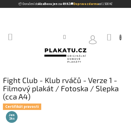
Přejít
📦 Doručení do
AlzaBoxu jen za 49 Kč
🚚
Doprava zdarma
od 1 500 Kč
na
obsah
NÁKUP
KOŠÍK
Fight Club - Klub rváčů - Verze 1 -
Filmový plakát / Fotoska / Slepka
(cca A4)
Certifikát pravosti
Jen
1ks