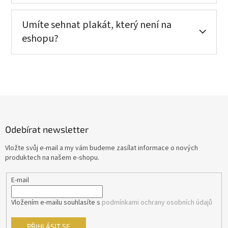
Umíte sehnat plakát, který není na
eshopu?
Z
á
p
Odebírat newsletter
a
t
Vložte svůj e-mail a my vám budeme zasílat informace o nových
í
produktech na našem e-shopu.
E-mail
Vložením e-mailu souhlasíte s
podmínkami ochrany osobních údajů
PŘIHLÁSIT SE