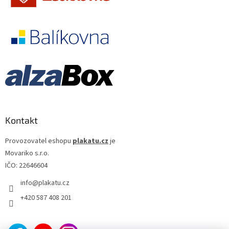
Kontakt
Provozovatel eshopu
plakatu.cz
je
Movariko s.r.o.
IČO: 22646604
info
@
plakatu.cz
+420 587 408 201