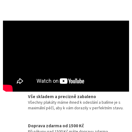
Certifikát pravosti
Chcete dobový originál z kina? Ke každému plakátu
dostanete zdarma certifikát, potvrzující originalitu.
Dárky pro milovníky filmu a umění
Zcela jedinečné a originální dárky pro milovníky
kinematografie a designu.
Vše skladem a precizně zabaleno
Všechny plakáty máme ihned k odeslání a balíme je s
maximální péčí, aby k vám dorazily v perfektním stavu.
Doprava zdarma od 1500 Kč
Při nákupu nad 1500 Kč máte dopravu zdarma.