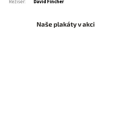
Režisér
:
David Fincher
Naše plakáty v akci