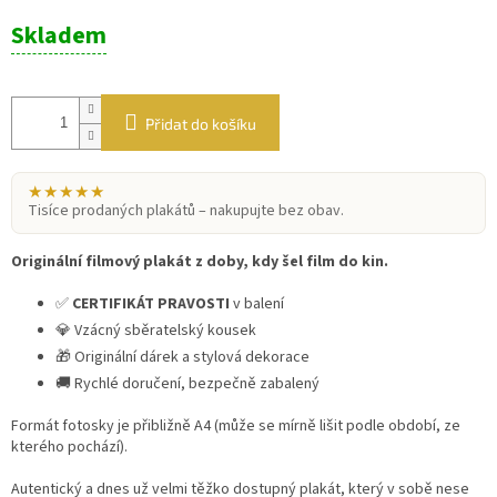
Měrná
Skladem
cena:
Přidat do košíku
★★★★★
Tisíce prodaných plakátů – nakupujte bez obav.
Originální filmový plakát z doby, kdy šel film do kin.
✅
CERTIFIKÁT PRAVOSTI
v balení
💎 Vzácný sběratelský kousek
🎁 Originální dárek a stylová dekorace
🚚 Rychlé doručení, bezpečně zabalený
Formát fotosky je přibližně A4 (může se mírně lišit podle období, ze
kterého pochází).
Autentický a dnes už velmi těžko dostupný plakát, který v sobě nese