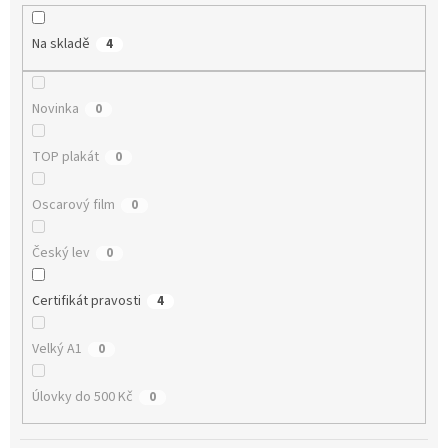
r
o
Na skladě
4
d
u
k
Novinka
0
t
ů
TOP plakát
0
Oscarový film
0
Český lev
0
Certifikát pravosti
4
Velký A1
0
Úlovky do 500 Kč
0