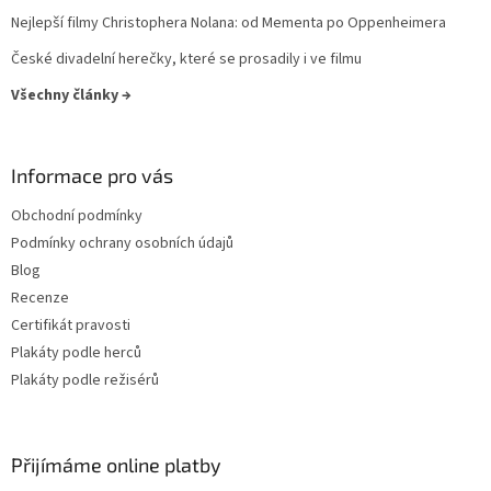
Frank Oz
14
Nejlepší filmy Christophera Nolana: od Mementa po Oppenheimera
České divadelní herečky, které se prosadily i ve filmu
Josef Mach
13
Všechny články →
Luc Besson
13
Informace pro vás
Martin Campbell
13
Obchodní podmínky
Martin Scorsese
13
Podmínky ochrany osobních údajů
Blog
Otakar Fuka
13
Recenze
Certifikát pravosti
Stanislav Strnad
13
Plakáty podle herců
Plakáty podle režisérů
Jiří Svoboda
13
Jonathan Mostow
13
Přijímáme online platby