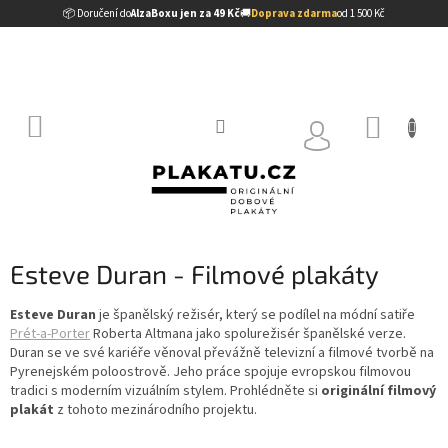
Přejít
📦 Doručení do
AlzaBoxu jen za 49 Kč
🚚
Doprava zdarma
od 1 500 Kč
na
obsah
NÁKUP
KOŠÍK
Esteve Duran - Filmové plakáty
Esteve Duran
je španělský režisér, který se podílel na módní satiře
Prét-a-Porter
Roberta Altmana jako spolurežisér španělské verze.
Duran se ve své kariéře věnoval převážně televizní a filmové tvorbě na
Pyrenejském poloostrově. Jeho práce spojuje evropskou filmovou
tradici s moderním vizuálním stylem. Prohlédněte si
originální filmový
plakát
z tohoto mezinárodního projektu.