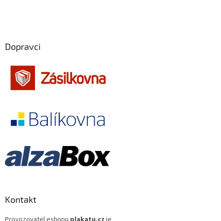
Antoine Fuqua
13
Filip Renč
12
Dopravci
Tomáš Vorel st.
12
Tony Scott
12
Ivo Toman
12
Adrian Lyne
11
Clint Eastwood
11
Emir Kusturica
11
Karel Smyczek
11
Kontakt
Oliver Stone
11
Provozovatel eshopu
plakatu.cz
je