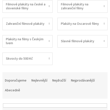
Filmové plakáty na české a
Filmové plakáty na
slovenské filmy
zahraniční filmy
Zahraniční filmové plakáty
Plakáty na Oscarové filmy
Plakáty na filmy s Českým
Slavné filmové plakáty
lvem
Skvosty do 500 Kč
Ř
a
Doporučujeme
Nejlevnější
Nejdražší
Nejprodávanější
z
e
Abecedně
n
í
p