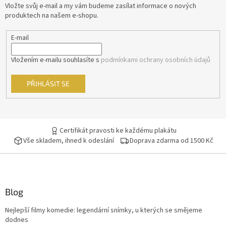
t
Vložte svůj e-mail a my vám budeme zasílat informace o nových
í
produktech na našem e-shopu.
Barry Levinson
16
E-mail
Jaromil Jireš
15
Vložením e-mailu souhlasíte s
podmínkami ochrany osobních údajů
Vladimír Drha
15
PŘIHLÁSIT SE
Jonathan Kaplan
15
Andrew Davis
15
Certifikát pravosti ke každému plakátu
Andy Tennant
14
Vše skladem, ihned k odeslání
Doprava zdarma od 1500 Kč
Robert Rodriguez
14
Roman Polanski
14
Blog
Nejlepší filmy komedie: legendární snímky, u kterých se smějeme
Edward Zwick
14
dodnes