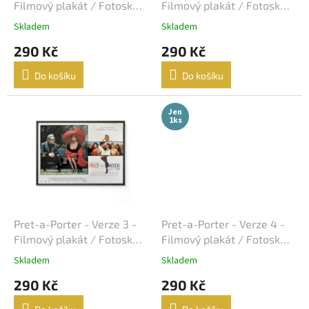
u
Filmový plakát / Fotoska /
Filmový plakát / Fotoska /
k
Slepka (cca A4)
Slepka (cca A4)
Karel Steklý
34
Skladem
Skladem
t
290 Kč
290 Kč
ů
Robert Zemeckis
32
Do košíku
Do košíku
Jan Hřebejk
31
Jen
1ks
Steven Soderbergh
30
Otakar Vávra
28
Juraj Herz
27
Ridley Scott
26
Pret-a-Porter - Verze 3 -
Pret-a-Porter - Verze 4 -
Filmový plakát / Fotoska /
Filmový plakát / Fotoska /
Slepka (cca A4)
Slepka (cca A4)
James Cameron
25
Skladem
Skladem
290 Kč
290 Kč
Woody Allen
25