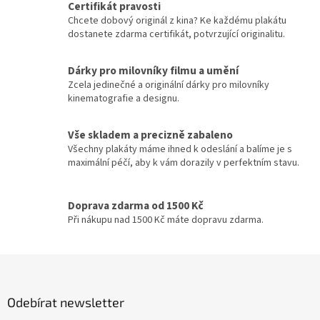
John McTiernan
17
Certifikát pravosti
á
Chcete dobový originál z kina? Ke každému plakátu
d
dostanete zdarma certifikát, potvrzující originalitu.
Peter Jackson
17
a
c
í
Dárky pro milovníky filmu a umění
Curtis Hanson
16
p
Zcela jedinečné a originální dárky pro milovníky
r
kinematografie a designu.
John Woo
v
16
k
y
Vše skladem a precizně zabaleno
Milan Růžička
16
v
Všechny plakáty máme ihned k odeslání a balíme je s
ý
maximální péčí, aby k vám dorazily v perfektním stavu.
p
Ron Howard
16
i
s
Doprava zdarma od 1500 Kč
Vladimír Čech
16
u
Při nákupu nad 1500 Kč máte dopravu zdarma.
Vladimír Michálek
16
Z
á
Phillip Noyce
16
p
Odebírat newsletter
a
Stephen Herek
16