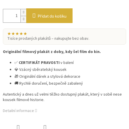
Přidat do košíku
★★★★★
Tisíce prodaných plakátů – nakupujte bez obav.
Originální filmový plakát z doby, kdy šel film do kin.
✅
CERTIFIKÁT PRAVOSTI
v balení
💎 Vzácný sběratelský kousek
🎁 Originální dárek a stylová dekorace
🚚 Rychlé doručení, bezpečně zabalený
Autentický a dnes už velmi těžko dostupný plakát, který v sobě nese
kousek filmové historie.
Detailní informace