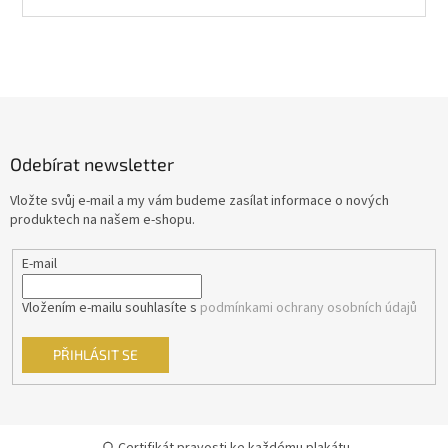
Z
á
p
Odebírat newsletter
a
t
Vložte svůj e-mail a my vám budeme zasílat informace o nových
í
produktech na našem e-shopu.
E-mail
Vložením e-mailu souhlasíte s
podmínkami ochrany osobních údajů
PŘIHLÁSIT SE