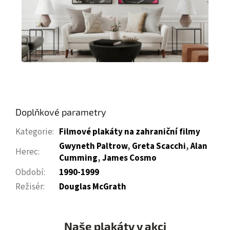
Doplňkové parametry
Kategorie
:
Filmové plakáty na zahraniční filmy
Gwyneth Paltrow
,
Greta Scacchi
,
Alan
Herec
:
Cumming
,
James Cosmo
Období
:
1990-1999
Režisér
:
Douglas McGrath
Naše plakáty v akci