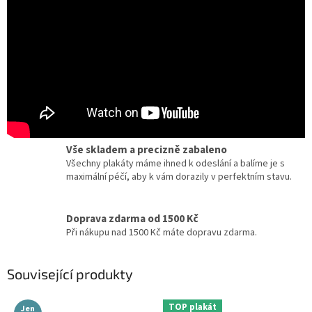
Certifikát pravosti
Chcete dobový originál z kina? Ke každému plakátu
dostanete zdarma certifikát, potvrzující originalitu.
Dárky pro milovníky filmu a umění
Zcela jedinečné a originální dárky pro milovníky
kinematografie a designu.
Vše skladem a precizně zabaleno
Všechny plakáty máme ihned k odeslání a balíme je s
maximální péčí, aby k vám dorazily v perfektním stavu.
Doprava zdarma od 1500 Kč
Při nákupu nad 1500 Kč máte dopravu zdarma.
Související produkty
TOP plakát
Jen