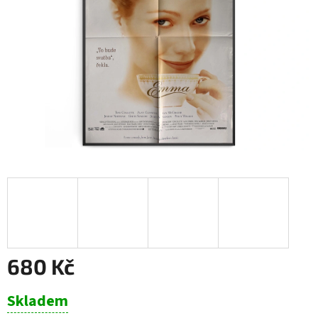
680 Kč
Měrná
Skladem
cena: