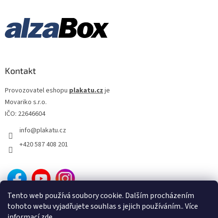
Kontakt
Provozovatel eshopu
plakatu.cz
je
Movariko s.r.o.
IČO: 22646604
info
@
plakatu.cz
+420 587 408 201
Tento web používá soubory cookie. Dalším procházením
tohoto webu vyjadřujete souhlas s jejich používáním.. Více
informací
zde
.