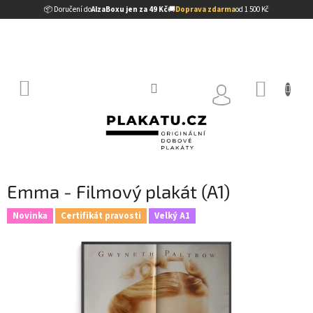
Přejít
📦 Doručení do
AlzaBoxu jen za 49 Kč
🚚
Doprava zdarma
od 1 500 Kč
na
obsah
NÁKUP
KOŠÍK
Emma - Filmový plakát (A1)
Novinka
Certifikát pravosti
Velký A1