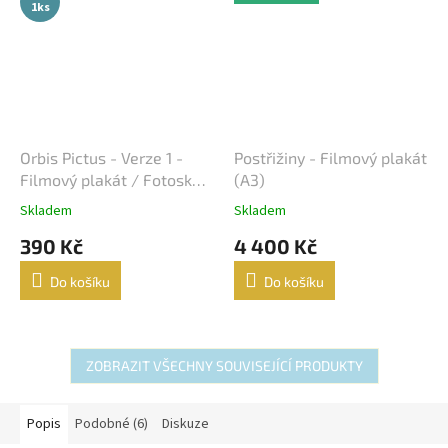
1ks
Orbis Pictus - Verze 1 -
Postřižiny - Filmový plakát
Filmový plakát / Fotoska /
(A3)
Slepka (cca A4)
Skladem
Skladem
390 Kč
4 400 Kč
Do košíku
Do košíku
ZOBRAZIT VŠECHNY SOUVISEJÍCÍ PRODUKTY
Popis
Podobné (6)
Diskuze