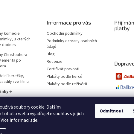
Informace pro vás
Přijímá
platby
lmy komedie:
Obchodní podmínky
snímky, u kterých
Podmínky ochrany osobních
e dodnes
údajů
Blog
lmy Christophera
 Mementa po
Recenze
Dopravc
era
Certifikát pravosti
elní herečky,
Plakáty podle herců
sadily i ve filmu
Plakáty podle režisérů
ánky →
užívá soubory cookie. Dalším
Odmítnout
tohoto webu vyjadřujete souhlas s jejich
 Více informací
zde
.