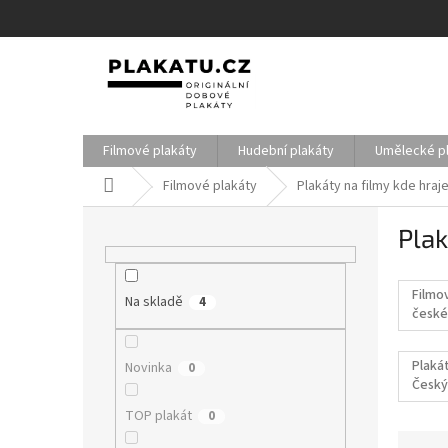
Přejít
na
obsah
Filmové plakáty
Hudební plakáty
Umělecké p
Domů
Filmové plakáty
Plakáty na filmy kde hraj
P
Plak
o
s
t
Filmo
Na skladě
r
4
české
a
filmy
n
Plakát
Novinka
0
n
Český
í
p
TOP plakát
0
a
Ř