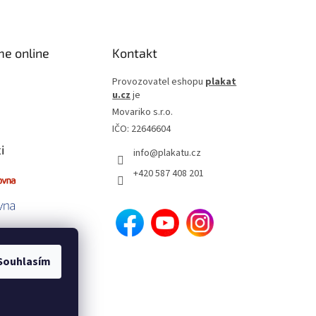
me online
Kontakt
Provozovatel eshopu
plakat
u.cz
je
Movariko s.r.o.
IČO: 22646604
i
info
@
plakatu.cz
+420 587 408 201
Souhlasím