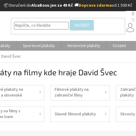
📦 Doručení do
AlzaBoxu jen za 49 Kč
•
🚚
Doprava zdarma
od 1 500 Kč
HLEDAT
lakáty
Sportovní plakáty
Historické plakáty
Ostatní
e David Švec
áty na filmy kde hraje David Švec
vé plakáty na
Filmové plakáty na
Zahranič
 a slovenské
zahraniční filmy
plakáty
y na filmy s
Slavné filmové plakáty
Skvosty 
m lvem