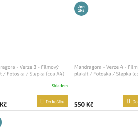
Jen
1ks
agora - Verze 3 - Filmový
Mandragora - Verze 4 - Fil
t / Fotoska / Slepka (cca A4)
plakát / Fotoska / Slepka (c
Skladem
Do košíku
Do
 Kč
550 Kč