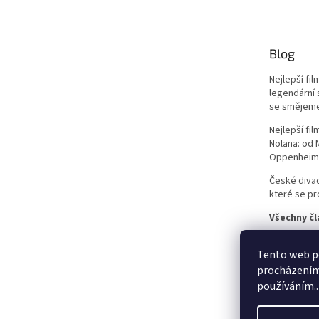
Jean-Claude Van Damme
42
Blog
Mel Gibson
42
Nejlepší fi
Eva Holubová
41
legendární 
se smějem
Matt Damon
41
Nejlepší fi
Nolana: od
Oppenheim
Samuel L. Jackson
41
České divad
které se pro
Antonio Banderas
40
Všechny čl
Ivana Chýlková
40
Tento web po
Lukáš Vaculík
40
procházením 
používáním..
Harrison Ford
39