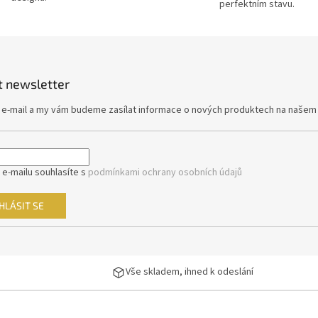
perfektním stavu.
p
r
v
k
y
v
t newsletter
ý
p
j e-mail a my vám budeme zasílat informace o nových produktech na našem
i
s
u
 e-mailu souhlasíte s
podmínkami ochrany osobních údajů
HLÁSIT SE
Vše skladem, ihned k odeslání