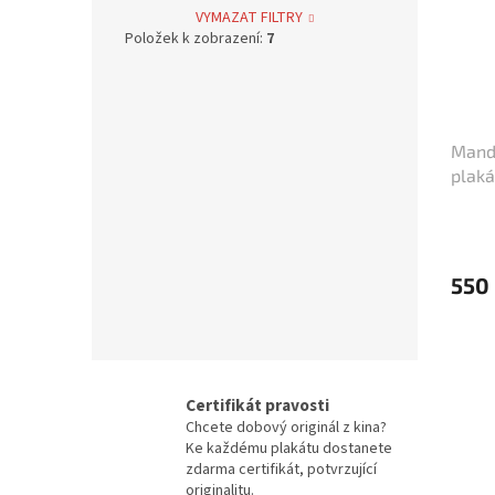
Bolek Polívka
68
VYMAZAT FILTRY
Položek k zobrazení:
7
Iva Janžurová
76
Julia Roberts
69
Mandr
plaká
Jiří Bartoška
59
Miroslav Donutil
56
550
Nicolas Cage
55
Vlastimil Brodský
51
Brad Pitt
48
Certifikát pravosti
Chcete dobový originál z kina?
Vladimír Menšík
48
Ke každému plakátu dostanete
zdarma certifikát, potvrzující
originalitu.