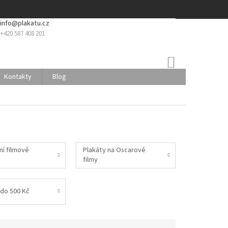
info@plakatu.cz
+420 587 408 201
NÁKUPNÍ
KOŠÍK
Kontakty
Blog
ní filmové
Plakáty na Oscarové
filmy
do 500 Kč