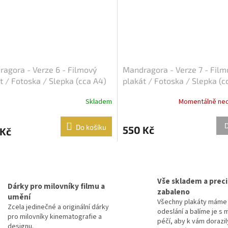
agora - Verze 6 - Filmový
Mandragora - Verze 7 - Film
t / Fotoska / Slepka (cca A4)
plakát / Fotoska / Slepka (c
Skladem
Momentálně ne
Do košíku
550 Kč
 Kč
O
v
l
Vše skladem a prec
á
Dárky pro milovníky filmu a
zabaleno
d
umění
Všechny plakáty máme 
a
Zcela jedinečné a originální dárky
odeslání a balíme je s 
c
pro milovníky kinematografie a
péčí, aby k vám dorazil
í
designu.