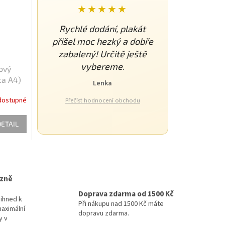
★★★★★
Rychlé dodání, plakát
přišel moc hezký a dobře
zabalený! Určitě ještě
vybereme.
ový
ca A4)
Lenka
dostupné
Přečíst hodnocení obchodu
DETAIL
izně
Doprava zdarma od 1500 Kč
ihned k
Při nákupu nad 1500 Kč máte
maximální
dopravu zdarma.
y v