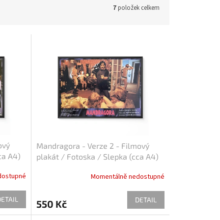
7
položek celkem
ový
Mandragora - Verze 2 - Filmový
ca A4)
plakát / Fotoska / Slepka (cca A4)
dostupné
Momentálně nedostupné
DETAIL
DETAIL
550 Kč