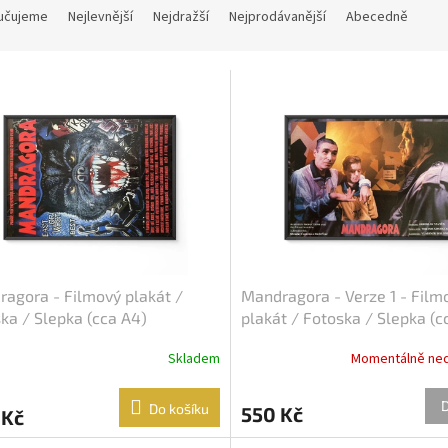
učujeme
Nejlevnější
Nejdražší
Nejprodávanější
Abecedně
agora - Filmový plakát /
Mandragora - Verze 1 - Film
ka / Slepka (cca A4)
plakát / Fotoska / Slepka (c
Skladem
Momentálně ne
Do košíku
550 Kč
 Kč