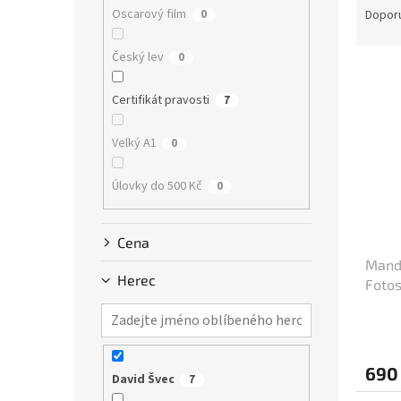
n
a
Oscarový film
0
Dopor
e
z
l
e
Český lev
0
V
n
ý
í
Certifikát pravosti
7
p
p
i
r
Velký A1
0
s
o
p
d
Úlovky do 500 Kč
0
r
u
o
k
d
t
Cena
u
ů
Mandr
k
Herec
Fotos
t
ů
690
David Švec
7