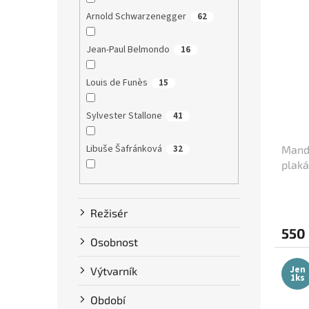
Arnold Schwarzenegger
62
Jean-Paul Belmondo
16
Louis de Funès
15
Sylvester Stallone
41
Libuše Šafránková
Mandr
32
plaká
Dustin Hoffman
58
Režisér
Clint Eastwood
13
550
Osobnost
Bruce Willis
75
Jen
Výtvarník
1ks
Steve McQueen
7
Období