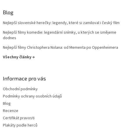
Lukáš Vaculík
40
Blog
Harrison Ford
39
Nejlepší slovenské herečky: legendy, které si zamiloval i český film
Jaroslav Dušek
39
Nejlepší filmy komedie: legendární snímky, u kterých se smějeme
dodnes
Aňa Geislerová
38
Nejlepší filmy Christophera Nolana: od Mementa po Oppenheimera
Julianne Moore
38
Všechny články →
Hugh Grant
36
Informace pro vás
Catherine Zeta-Jones
35
Obchodní podmínky
Podmínky ochrany osobních údajů
Tom Hanks
35
Blog
Recenze
Uma Thurman
35
Certifikát pravosti
Plakáty podle herců
Nicole Kidman
34