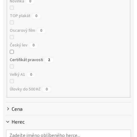
Novinka
0
t
ů
TOP plakát
0
Oscarový film
0
Český lev
0
Certifikát pravosti
2
Velký A1
0
Úlovky do 500 Kč
0
Cena
Herec