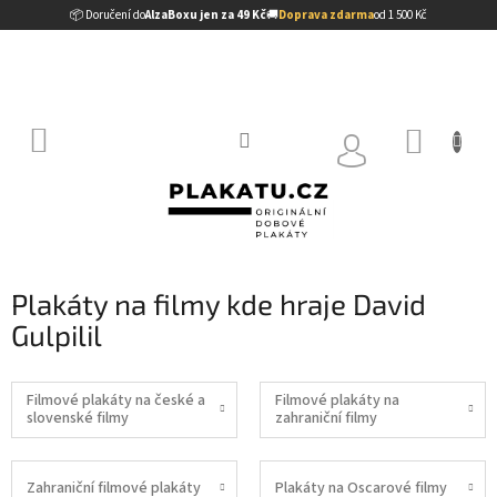
Přejít
📦 Doručení do
AlzaBoxu jen za 49 Kč
🚚
Doprava zdarma
od 1 500 Kč
na
obsah
NÁKUP
KOŠÍK
Plakáty na filmy kde hraje David
Gulpilil
Filmové plakáty na české a
Filmové plakáty na
slovenské filmy
zahraniční filmy
Zahraniční filmové plakáty
Plakáty na Oscarové filmy