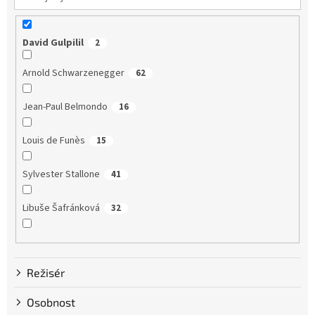
David Gulpilil
2
Arnold Schwarzenegger
62
Jean-Paul Belmondo
16
Louis de Funès
15
Sylvester Stallone
41
Libuše Šafránková
32
Dustin Hoffman
58
Režisér
Clint Eastwood
13
Osobnost
Bruce Willis
75