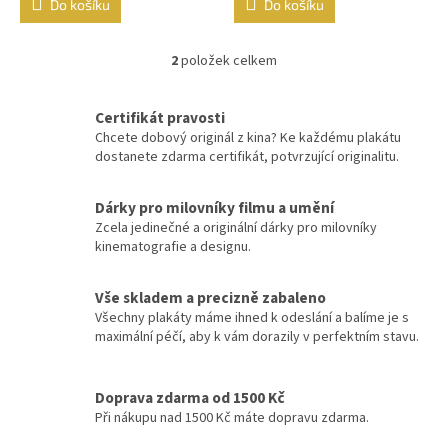
Do košíku
Do košíku
Vladimír Menšík
48
2
položek celkem
O
Jiří Krampol
48
v
l
Certifikát pravosti
á
Eddie Murphy
47
Chcete dobový originál z kina? Ke každému plakátu
d
dostanete zdarma certifikát, potvrzující originalitu.
a
Josef Vinklář
47
c
í
Dárky pro milovníky filmu a umění
p
Robert De Niro
47
Zcela jedinečné a originální dárky pro milovníky
r
kinematografie a designu.
v
Tom Cruise
47
k
y
Vše skladem a precizně zabaleno
v
Všechny plakáty máme ihned k odeslání a balíme je s
Johnny Depp
46
ý
maximální péčí, aby k vám dorazily v perfektním stavu.
p
Sandra Bullock
46
i
s
Doprava zdarma od 1500 Kč
u
Wesley Snipes
Při nákupu nad 1500 Kč máte dopravu zdarma.
46