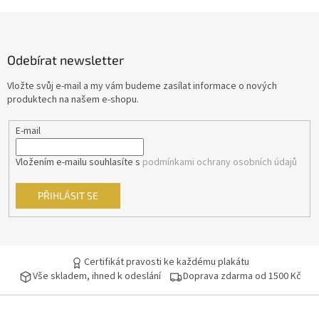
Morgan Freeman
45
Z
á
George Clooney
44
p
Odebírat newsletter
a
Jean-Claude Van Damme
t
42
Vložte svůj e-mail a my vám budeme zasílat informace o nových
í
produktech na našem e-shopu.
Mel Gibson
42
E-mail
Eva Holubová
41
Vložením e-mailu souhlasíte s
podmínkami ochrany osobních údajů
Matt Damon
41
PŘIHLÁSIT SE
Samuel L. Jackson
41
Antonio Banderas
40
Certifikát pravosti ke každému plakátu
Vše skladem, ihned k odeslání
Doprava zdarma od 1500 Kč
Ivana Chýlková
40