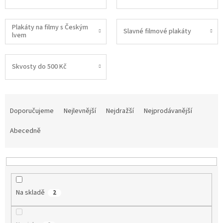
Plakáty na filmy s Českým
Slavné filmové plakáty
lvem
Skvosty do 500 Kč
Ř
a
Doporučujeme
Nejlevnější
Nejdražší
Nejprodávanější
z
e
Abecedně
n
í
p
r
o
Na skladě
2
d
u
k