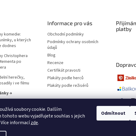
Informace pro vás
Přijímá
platby
lmy komedie:
Obchodní podmínky
snímky, u kterých
Podmínky ochrany osobních
e dodnes
údajů
Blog
lmy Christophera
 Mementa po
Recenze
Dopravc
era
Certifikát pravosti
elní herečky,
Plakáty podle herců
sadily i ve filmu
Plakáty podle režisérů
ánky →
užívá soubory cookie. Dalším
Odmítnout
tohoto webu vyjadřujete souhlas s jejich
 Více informací
zde
.