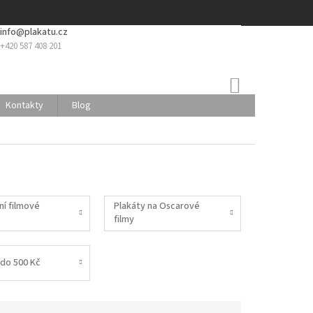
info@plakatu.cz
+420 587 408 201
NÁKUPNÍ
KOŠÍK
Kontakty
Blog
ní filmové
Plakáty na Oscarové
filmy
do 500 Kč