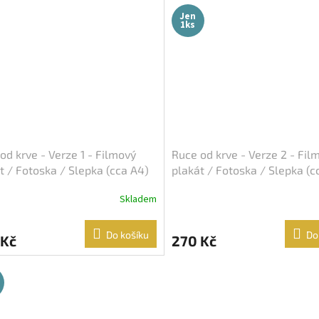
Jen
1ks
od krve - Verze 1 - Filmový
Ruce od krve - Verze 2 - Fil
t / Fotoska / Slepka (cca A4)
plakát / Fotoska / Slepka (c
Skladem
Do košíku
Do
 Kč
270 Kč