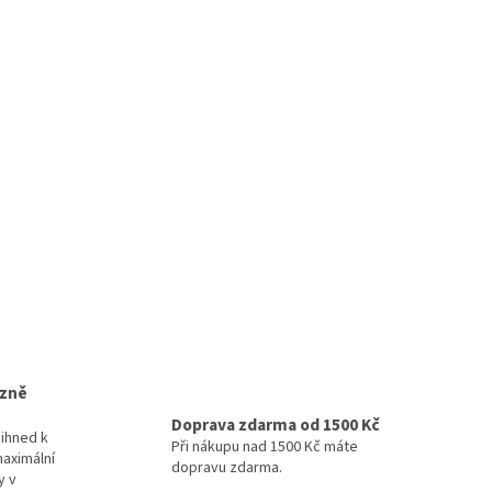
izně
Doprava zdarma od 1500 Kč
ihned k
Při nákupu nad 1500 Kč máte
maximální
dopravu zdarma.
y v