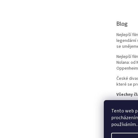
Jean-Claude Van Damme
42
Blog
Mel Gibson
42
Nejlepší fi
Eva Holubová
41
legendární 
se smějem
Matt Damon
41
Nejlepší fi
Nolana: od
Oppenheim
Samuel L. Jackson
41
České divad
Antonio Banderas
které se pro
40
Všechny čl
Ivana Chýlková
40
Tento web po
Lukáš Vaculík
40
procházením 
používáním..
Harrison Ford
39