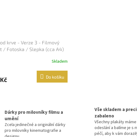
od krve - Verze 3 - Filmový
t / Fotoska / Slepka (cca A4)
Skladem
Do košíku
 Kč
O
v
l
Vše skladem a prec
á
Dárky pro milovníky filmu a
zabaleno
d
umění
Všechny plakáty máme 
a
Zcela jedinečné a originální dárky
odeslání a balíme je s 
c
pro milovníky kinematografie a
péčí, aby k vám dorazil
í
designu.