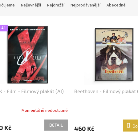
učujeme
Nejlevnější
Nejdražší
Nejprodávanější
Abecedně
 A1
X - Film - Filmový plakát (A1)
Beethoven - Filmový plakát 
Momentálně nedostupné
DETAIL
Do
0 Kč
460 Kč