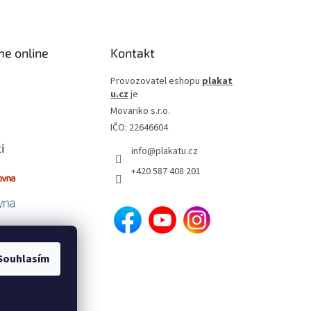
me online
Kontakt
Provozovatel eshopu
plakat
u.cz
je
Movariko s.r.o.
IČO: 22646604
i
info
@
plakatu.cz
+420 587 408 201
Souhlasím