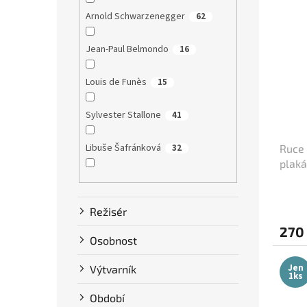
Arnold Schwarzenegger
62
Jean-Paul Belmondo
16
Louis de Funès
15
Sylvester Stallone
41
Libuše Šafránková
32
Ruce 
plaká
Dustin Hoffman
58
Režisér
Clint Eastwood
13
270
Osobnost
Bruce Willis
75
Jen
Výtvarník
1ks
Steve McQueen
7
Období