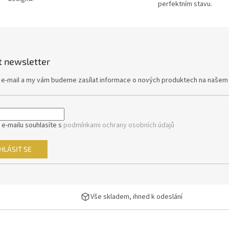
perfektním stavu.
p
r
v
k
y
v
t newsletter
ý
p
j e-mail a my vám budeme zasílat informace o nových produktech na našem
i
s
u
 e-mailu souhlasíte s
podmínkami ochrany osobních údajů
HLÁSIT SE
Vše skladem, ihned k odeslání