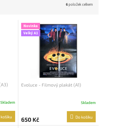
6
položek celkem
Novinka
Velký A1
(A3)
Evoluce - Filmový plakát (A1)
Skladem
Skladem
 košíku
Do košíku
650 Kč