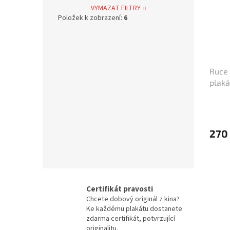
Bolek Polívka
68
VYMAZAT FILTRY
Položek k zobrazení:
6
Iva Janžurová
76
Julia Roberts
69
Ruce 
plaká
Jiří Bartoška
59
Miroslav Donutil
56
Nicolas Cage
270
55
Vlastimil Brodský
51
Brad Pitt
48
Certifikát pravosti
Chcete dobový originál z kina?
Vladimír Menšík
48
Ke každému plakátu dostanete
zdarma certifikát, potvrzující
originalitu.