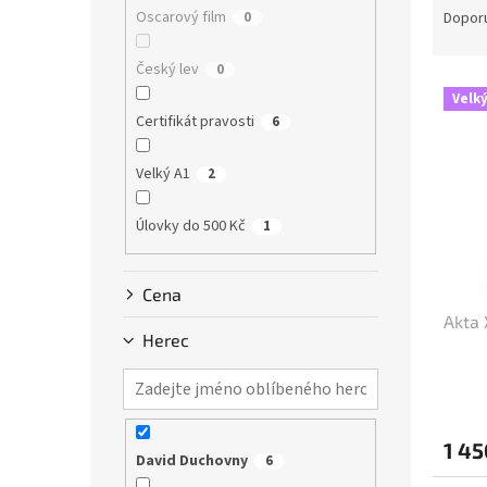
n
a
Oscarový film
0
Dopor
e
z
l
e
Český lev
0
V
n
Velký
ý
í
Certifikát pravosti
6
p
p
i
r
Velký A1
2
s
o
p
d
Úlovky do 500 Kč
1
r
u
o
k
d
t
Cena
u
ů
Akta 
k
Herec
t
ů
1 45
David Duchovny
6