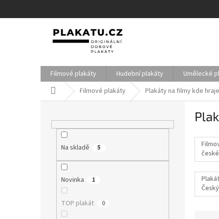
Přejít
na
obsah
Filmové plakáty
Hudební plakáty
Umělecké p
Domů
Filmové plakáty
Plakáty na filmy kde hra
P
Plak
o
s
t
Filmo
Na skladě
r
5
české
a
filmy
n
Plakát
Novinka
1
n
Český
í
p
TOP plakát
0
a
Ř