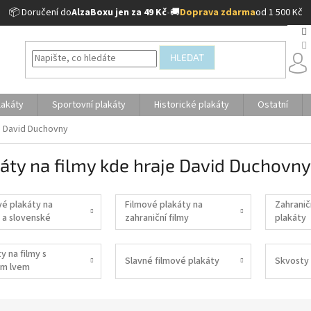
📦 Doručení do
AlzaBoxu jen za 49 Kč
•
🚚
Doprava zdarma
od 1 500 Kč
HLEDAT
lakáty
Sportovní plakáty
Historické plakáty
Ostatní
je David Duchovny
áty na filmy kde hraje David Duchovny
vé plakáty na
Filmové plakáty na
Zahranič
 a slovenské
zahraniční filmy
plakáty
y na filmy s
Slavné filmové plakáty
Skvosty 
m lvem