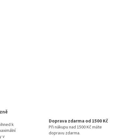
izně
Doprava zdarma od 1500 Kč
ihned k
Při nákupu nad 1500 Kč máte
maximální
dopravu zdarma.
y v