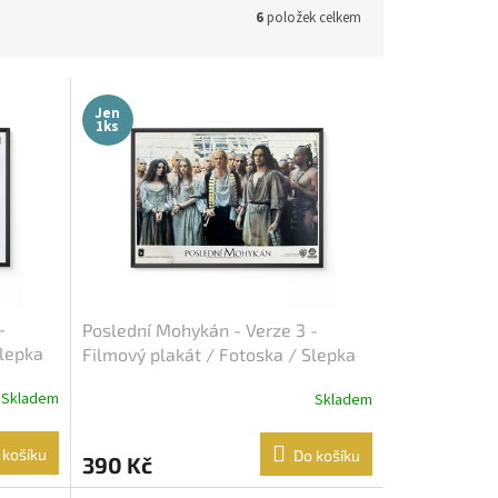
6
položek celkem
Jen
1ks
-
Poslední Mohykán - Verze 3 -
Slepka
Filmový plakát / Fotoska / Slepka
(cca A4)
Skladem
Skladem
 košíku
Do košíku
390 Kč