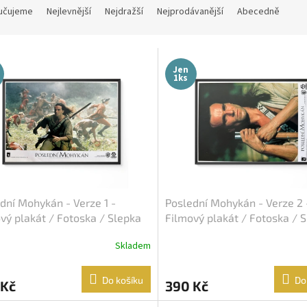
učujeme
Nejlevnější
Nejdražší
Nejprodávanější
Abecedně
Jen
1ks
dní Mohykán - Verze 1 -
Poslední Mohykán - Verze 2 
vý plakát / Fotoska / Slepka
Filmový plakát / Fotoska / 
A4)
(cca A4)
Skladem
Do košíku
Do
 Kč
390 Kč