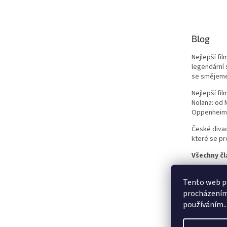
Jean-Claude Van Damme
42
Blog
Mel Gibson
42
Nejlepší fi
Eva Holubová
41
legendární 
se smějem
Matt Damon
41
Nejlepší fi
Nolana: od
Oppenheim
Samuel L. Jackson
41
České divad
Antonio Banderas
které se pro
40
Všechny čl
Ivana Chýlková
40
Tento web po
Lukáš Vaculík
40
procházením 
používáním..
Harrison Ford
39