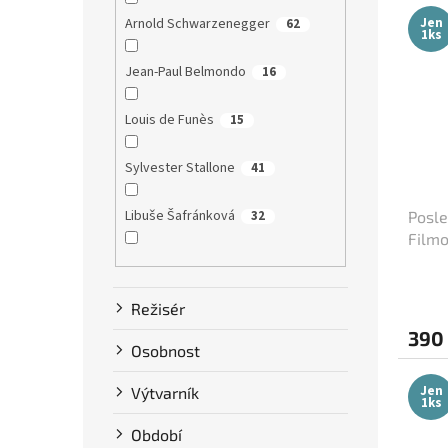
Jen
Arnold Schwarzenegger
62
1ks
Jean-Paul Belmondo
16
Louis de Funès
15
Sylvester Stallone
41
Libuše Šafránková
32
Posle
Filmo
(cca 
Dustin Hoffman
58
Režisér
Clint Eastwood
13
390
Osobnost
Bruce Willis
75
Jen
Výtvarník
1ks
Steve McQueen
7
Období