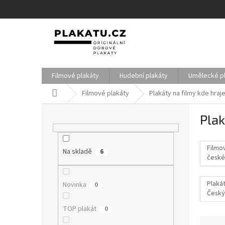
Přejít
na
obsah
Filmové plakáty
Hudební plakáty
Umělecké p
Domů
Filmové plakáty
Plakáty na filmy kde hraj
P
Plak
o
s
t
Filmo
Na skladě
r
6
české
a
filmy
n
Plakát
Novinka
0
n
Český
í
p
TOP plakát
0
a
Ř