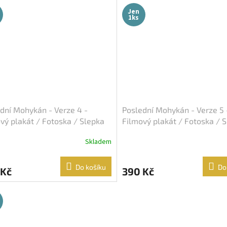
Jen
1ks
dní Mohykán - Verze 4 -
Poslední Mohykán - Verze 5 
vý plakát / Fotoska / Slepka
Filmový plakát / Fotoska / 
A4)
(cca A4)
Skladem
Do košíku
Do
 Kč
390 Kč