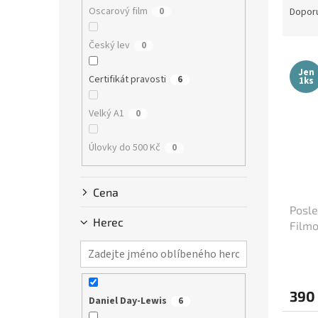
n
a
Oscarový film
0
Dopor
e
z
l
e
Český lev
0
V
n
ý
í
Jen
Certifikát pravosti
6
1ks
p
p
i
r
Velký A1
0
s
o
p
d
Úlovky do 500 Kč
0
r
u
o
k
d
t
Cena
u
ů
Posle
k
Herec
Filmo
t
(cca 
ů
390
Daniel Day-Lewis
6