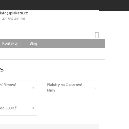
info@plakatu.cz
+420 587 408 201
NÁKUPNÍ
KOŠÍK
Kontakty
Blog
is
ní filmové
Plakáty na Oscarové
filmy
do 500 Kč