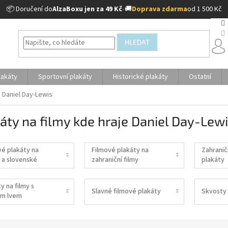
📦 Doručení do
AlzaBoxu jen za 49 Kč
•
🚚
Doprava zdarma
od 1 500 Kč
HLEDAT
lakáty
Sportovní plakáty
Historické plakáty
Ostatní
e Daniel Day-Lewis
áty na filmy kde hraje Daniel Day-Lew
vé plakáty na
Filmové plakáty na
Zahranič
 a slovenské
zahraniční filmy
plakáty
y na filmy s
Slavné filmové plakáty
Skvosty 
m lvem