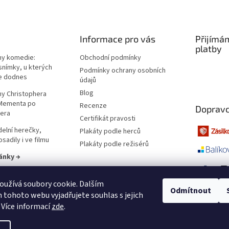
Informace pro vás
Přijímá
platby
lmy komedie:
Obchodní podmínky
snímky, u kterých
Podmínky ochrany osobních
e dodnes
údajů
Blog
lmy Christophera
 Mementa po
Recenze
Dopravc
era
Certifikát pravosti
elní herečky,
Plakáty podle herců
sadily i ve filmu
Plakáty podle režisérů
ánky →
užívá soubory cookie. Dalším
Odmítnout
tohoto webu vyjadřujete souhlas s jejich
 Více informací
zde
.