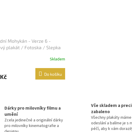
dní Mohykán - Verze 6 -
vý plakát / Fotoska / Slepka
A4)
Skladem
Do košíku
 Kč
O
v
l
Vše skladem a prec
á
Dárky pro milovníky filmu a
zabaleno
d
umění
Všechny plakáty máme 
a
Zcela jedinečné a originální dárky
odeslání a balíme je s 
c
pro milovníky kinematografie a
péčí, aby k vám dorazil
í
designu.