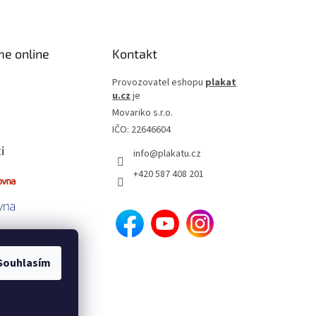
me online
Kontakt
Provozovatel eshopu
plakat
u.cz
je
Movariko s.r.o.
IČO: 22646604
i
info
@
plakatu.cz
+420 587 408 201
Souhlasím