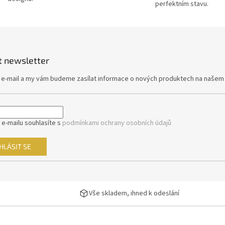
perfektním stavu.
p
r
v
k
y
v
t newsletter
ý
p
j e-mail a my vám budeme zasílat informace o nových produktech na našem
i
s
u
 e-mailu souhlasíte s
podmínkami ochrany osobních údajů
HLÁSIT SE
Vše skladem, ihned k odeslání