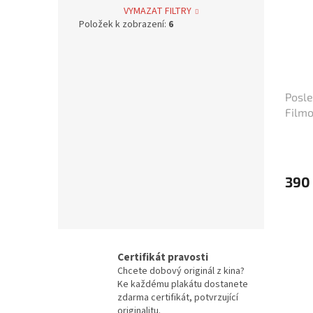
Bolek Polívka
68
VYMAZAT FILTRY
Položek k zobrazení:
6
Iva Janžurová
76
Julia Roberts
69
Posle
Filmo
Jiří Bartoška
59
(cca 
Miroslav Donutil
56
Nicolas Cage
390
55
Vlastimil Brodský
51
Brad Pitt
48
Certifikát pravosti
Chcete dobový originál z kina?
Vladimír Menšík
48
Ke každému plakátu dostanete
zdarma certifikát, potvrzující
originalitu.