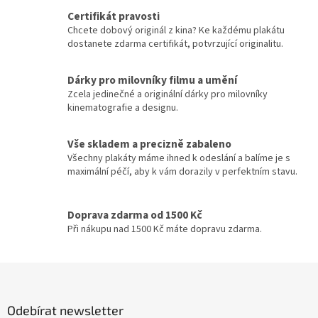
Jiří Macháček
30
v
a
Certifikát pravosti
á
c
Chcete dobový originál z kina? Ke každému plakátu
n
Meg Ryan
30
í
dostanete zdarma certifikát, potvrzující originalitu.
í
p
r
Meryl Streep
30
v
Dárky pro milovníky filmu a umění
k
Zcela jedinečné a originální dárky pro milovníky
Cate Blanchett
29
y
kinematografie a designu.
v
ý
Gwyneth Paltrow
29
Vše skladem a precizně zabaleno
p
Všechny plakáty máme ihned k odeslání a balíme je s
i
Jiří Lábus
29
maximální péčí, aby k vám dorazily v perfektním stavu.
s
u
Josef Somr
29
Doprava zdarma od 1500 Kč
Při nákupu nad 1500 Kč máte dopravu zdarma.
Jude Law
29
Z
Kevin Bacon
29
á
p
Kevin Costner
29
Odebírat newsletter
a