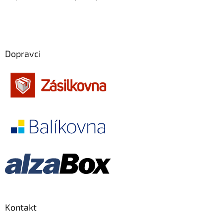
Edward Norton
26
Emília Vášáryová
26
Jiří Langmajer
26
Dopravci
Martin Dejdar
26
Robert Redford
26
Angelina Jolie
25
Ewan McGregor
25
Jim Carrey
25
Adolf Filip
25
Kontakt
Karel Gott
24