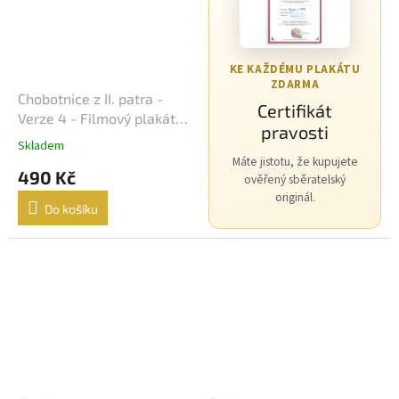
Morgan Freeman
45
George Clooney
44
KE KAŽDÉMU PLAKÁTU
ZDARMA
Chobotnice z II. patra -
Jean-Claude Van Damme
42
Certifikát
Verze 4 - Filmový plakát /
pravosti
Fotoska / Slepka (cca A4)
Mel Gibson
42
Skladem
Máte jistotu, že kupujete
490 Kč
ověřený sběratelský
Eva Holubová
41
originál.
Do košíku
Matt Damon
41
Samuel L. Jackson
41
Antonio Banderas
40
Ivana Chýlková
40