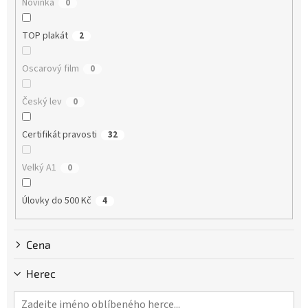
Novinka
0
t
ů
TOP plakát
2
Oscarový film
0
Český lev
0
Certifikát pravosti
32
Velký A1
0
Úlovky do 500 Kč
4
Cena
Herec