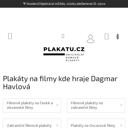
Přejít
🌴 Dovolená
Objednávat můžete, zásilky odešleme od 25. srpna
na
obsah
NÁKUP
KOŠÍK
Plakáty na filmy kde hraje Dagmar
Havlová
Filmové plakáty na české a
Filmové plakáty na
slovenské filmy
zahraniční filmy
Zahraniční filmové plakáty
Plakáty na Oscarové filmy