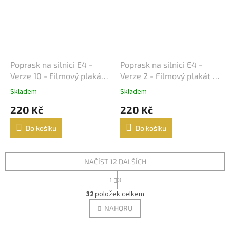
Jiřina Bohdalová
32
Martin Růžek
32
Václav Vydra nejml.
32
Poprask na silnici E4 -
Poprask na silnici E4 -
Verze 10 - Filmový plakát
Verze 2 - Filmový plakát /
Ben Affleck
31
/ Fotoska / Slepka (cca
Fotoska / Slepka (cca A4)
Skladem
Skladem
A4)
Charlie Sheen
31
220 Kč
220 Kč
Do košíku
Do košíku
Jana Brejchová
31
Leonardo DiCaprio
31
NAČÍST 12 DALŠÍCH
S
1
3
Miloš Kopecký
31
t
O
r
32
položek celkem
v
á
Jennifer Lopez
30
l
NAHORU
n
á
k
d
o