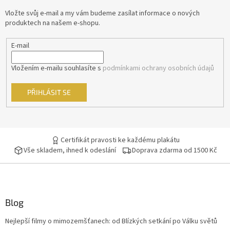
t
Vložte svůj e-mail a my vám budeme zasílat informace o nových
Pavel Zedníček
29
í
produktech na našem e-shopu.
Richard Gere
29
E-mail
Robin Williams
29
Vložením e-mailu souhlasíte s
podmínkami ochrany osobních údajů
Anthony Hopkins
28
PŘIHLÁSIT SE
Geoffrey Rush
28
Jan Tříska
Certifikát pravosti ke každému plakátu
28
Vše skladem, ihned k odeslání
Doprava zdarma od 1500 Kč
Kevin Spacey
28
Tomáš Hanák
28
Blog
Owen Wilson
28
Nejlepší filmy o mimozemšťanech: od Blízkých setkání po Válku světů