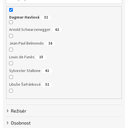
Dagmar Havlová
32
Arnold Schwarzenegger
62
Jean-Paul Belmondo
16
Louis de Funès
15
Sylvester Stallone
41
Libuše Šafránková
32
Dustin Hoffman
58
Režisér
Clint Eastwood
13
Osobnost
Bruce Willis
75