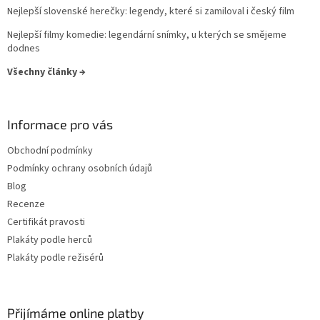
Nejlepší slovenské herečky: legendy, které si zamiloval i český film
Denzel Washington
27
Nejlepší filmy komedie: legendární snímky, u kterých se smějeme
Elijah Wood
27
dodnes
Všechny články →
Helen Hunt
27
Jodie Foster
27
Informace pro vás
Karel Roden
27
Obchodní podmínky
Podmínky ochrany osobních údajů
Keanu Reeves
27
Blog
Recenze
Michaela Kuklová
27
Certifikát pravosti
Plakáty podle herců
Tommy Lee Jones
27
Plakáty podle režisérů
Ben Stiller
26
Přijímáme online platby