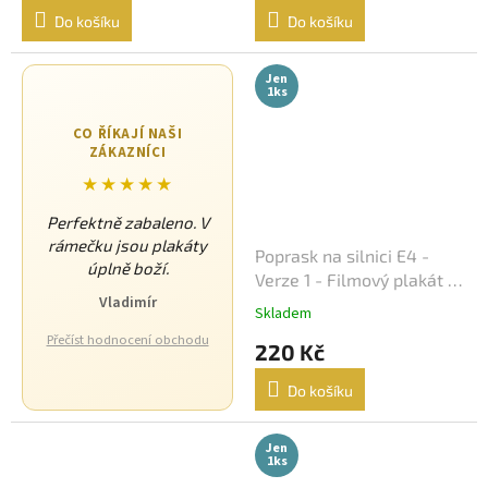
Do košíku
Do košíku
Sean Connery
34
Jen
Ivan Trojan
33
1ks
CO ŘÍKAJÍ NAŠI
Ondřej Vetchý
33
ZÁKAZNÍCI
★★★★★
Petr Nárožný
33
Perfektně zabaleno. V
Stella Zázvorková
33
rámečku jsou plakáty
Poprask na silnici E4 -
úplně boží.
Verze 1 - Filmový plakát /
Vilma Cibulková
33
Vladimír
Fotoska / Slepka (cca A4)
Skladem
Přečíst hodnocení obchodu
Drew Barrymore
220 Kč
32
Do košíku
Jack Nicholson
32
Jen
Jiří Sovák
32
1ks