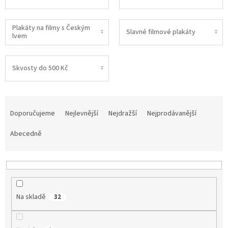
Plakáty na filmy s Českým
Slavné filmové plakáty
lvem
Skvosty do 500 Kč
Ř
a
Doporučujeme
Nejlevnější
Nejdražší
Nejprodávanější
z
e
Abecedně
n
í
p
r
o
Na skladě
32
d
u
k