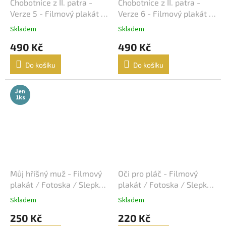
Lukáš Vaculík
40
Chobotnice z II. patra -
Chobotnice z II. patra -
Verze 5 - Filmový plakát /
Verze 6 - Filmový plakát /
Harrison Ford
Fotoska / Slepka (cca A4)
Fotoska / Slepka (cca A4)
39
Skladem
Skladem
490 Kč
490 Kč
Jaroslav Dušek
39
Do košíku
Do košíku
Aňa Geislerová
38
Jen
Julianne Moore
38
1ks
Hugh Grant
36
Catherine Zeta-Jones
35
Tom Hanks
35
Můj hříšný muž - Filmový
Oči pro pláč - Filmový
plakát / Fotoska / Slepka
plakát / Fotoska / Slepka
Uma Thurman
35
(cca A4)
(cca A4)
Skladem
Skladem
250 Kč
220 Kč
Nicole Kidman
34