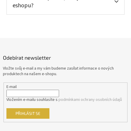
eshopu?
Z
á
p
Odebírat newsletter
a
t
Vložte svůj e-mail a my vám budeme zasílat informace o nových
í
produktech na našem e-shopu.
E-mail
Vložením e-mailu souhlasíte s
podmínkami ochrany osobních údajů
PŘIHLÁSIT SE