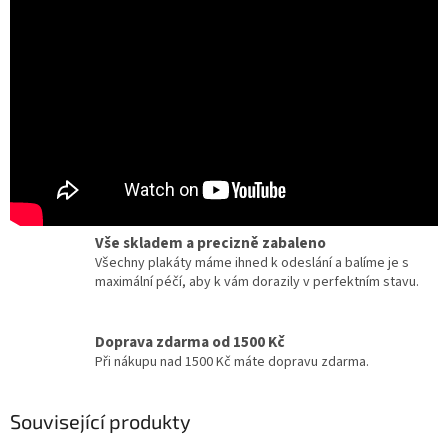
Certifikát pravosti
Chcete dobový originál z kina? Ke každému plakátu
dostanete zdarma certifikát, potvrzující originalitu.
Dárky pro milovníky filmu a umění
Zcela jedinečné a originální dárky pro milovníky
kinematografie a designu.
Vše skladem a precizně zabaleno
Všechny plakáty máme ihned k odeslání a balíme je s
maximální péčí, aby k vám dorazily v perfektním stavu.
Doprava zdarma od 1500 Kč
Při nákupu nad 1500 Kč máte dopravu zdarma.
Související produkty