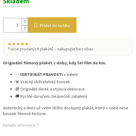
Skladem
cena:
Přidat do košíku
★★★★★
Tisíce prodaných plakátů – nakupujte bez obav.
Originální filmový plakát z doby, kdy šel film do kin.
✅
CERTIFIKÁT PRAVOSTI
v balení
💎 Vzácný sběratelský kousek
🎁 Originální dárek a stylová dekorace
🚚 Rychlé doručení, bezpečně zabalený
Autentický a dnes už velmi těžko dostupný plakát, který v sobě nese
kousek filmové historie.
Detailní informace