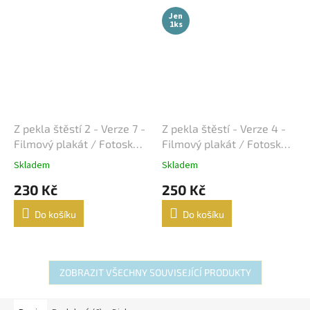
Jen
1ks
Z pekla štěstí 2 - Verze 7 -
Z pekla štěstí - Verze 4 -
Filmový plakát / Fotoska /
Filmový plakát / Fotoska /
Slepka (cca A4)
Slepka (cca A4)
Skladem
Skladem
230 Kč
250 Kč
Do košíku
Do košíku
ZOBRAZIT VŠECHNY SOUVISEJÍCÍ PRODUKTY