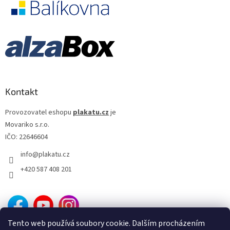
Kontakt
Provozovatel eshopu
plakatu.cz
je
Movariko s.r.o.
IČO: 22646604
info
@
plakatu.cz
+420 587 408 201
Tento web používá soubory cookie. Dalším procházením