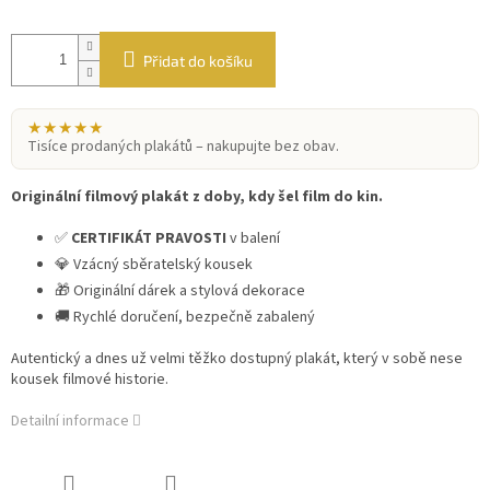
Přidat do košíku
★★★★★
Tisíce prodaných plakátů – nakupujte bez obav.
Originální filmový plakát z doby, kdy šel film do kin.
✅
CERTIFIKÁT PRAVOSTI
v balení
💎 Vzácný sběratelský kousek
🎁 Originální dárek a stylová dekorace
🚚 Rychlé doručení, bezpečně zabalený
Autentický a dnes už velmi těžko dostupný plakát, který v sobě nese
kousek filmové historie.
Detailní informace