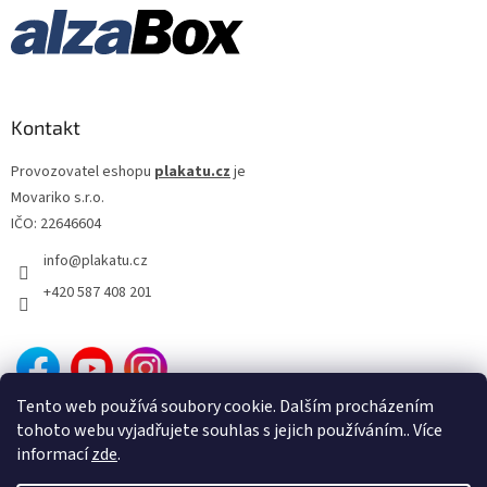
Kontakt
Provozovatel eshopu
plakatu.cz
je
Movariko s.r.o.
IČO: 22646604
info
@
plakatu.cz
+420 587 408 201
Tento web používá soubory cookie. Dalším procházením
tohoto webu vyjadřujete souhlas s jejich používáním.. Více
informací
zde
.