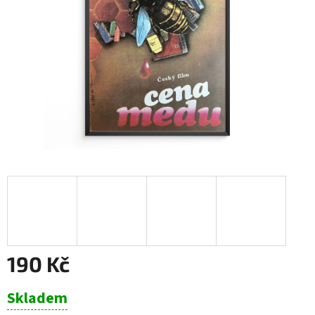
190 Kč
Měrná
Skladem
cena: