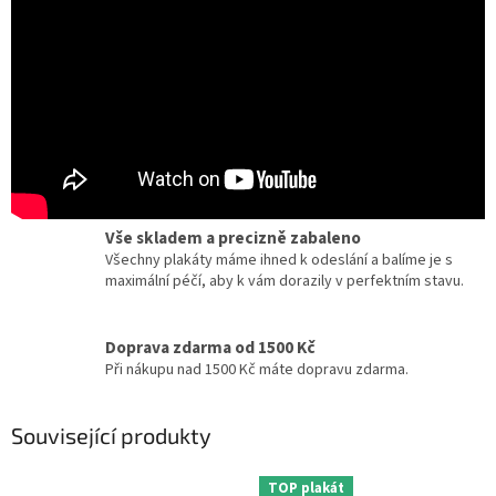
Certifikát pravosti
Chcete dobový originál z kina? Ke každému plakátu
dostanete zdarma certifikát, potvrzující originalitu.
Dárky pro milovníky filmu a umění
Zcela jedinečné a originální dárky pro milovníky
kinematografie a designu.
Vše skladem a precizně zabaleno
Všechny plakáty máme ihned k odeslání a balíme je s
maximální péčí, aby k vám dorazily v perfektním stavu.
Doprava zdarma od 1500 Kč
Při nákupu nad 1500 Kč máte dopravu zdarma.
Související produkty
TOP plakát