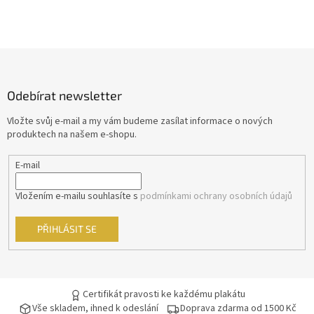
Z
á
p
Odebírat newsletter
a
t
Vložte svůj e-mail a my vám budeme zasílat informace o nových
í
produktech na našem e-shopu.
E-mail
Vložením e-mailu souhlasíte s
podmínkami ochrany osobních údajů
PŘIHLÁSIT SE
Certifikát pravosti ke každému plakátu
Vše skladem, ihned k odeslání
Doprava zdarma od 1500 Kč