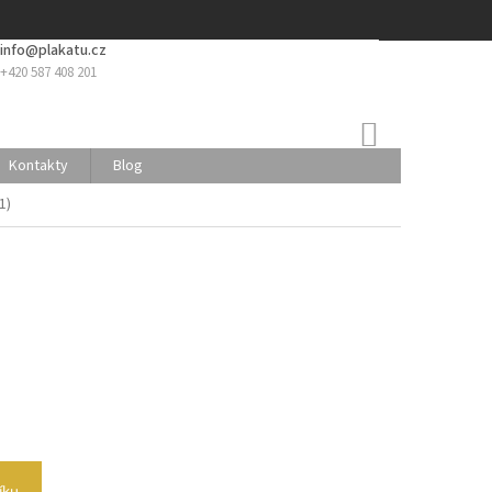
info@plakatu.cz
+420 587 408 201
NÁKUPNÍ
KOŠÍK
Kontakty
Blog
1)
íku