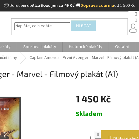
📦 Doručení do
AlzaBoxu jen za 49 Kč
•
🚚
Doprava zdarma
od 1 500 Kč
HLEDAT
lakáty
Sportovní plakáty
Historické plakáty
Ostatní
iční filmy
Captain America - První Avenger - Marvel - Filmový plakát (A
er - Marvel - Filmový plakát (A1)
1 450 Kč
Měrná
Skladem
cena:
Přidat do koš