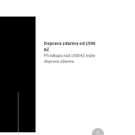
izně
Doprava zdarma od 1500
Kč
ihned k
maximální
Při nákupu nad 1500 Kč máte
y v
dopravu zdarma.
Další