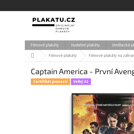
Přejít
na
obsah
Filmové plakáty
Hudební plakáty
Umělecké p
Domů
Filmové plakáty
Filmové plakáty na zahran
Captain America - První Aveng
Certifikát pravosti
Velký A1