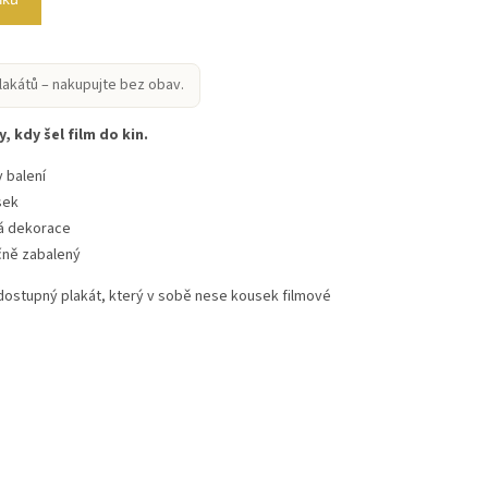
lakátů – nakupujte bez obav.
, kdy šel film do kin.
 balení
sek
vá dekorace
čně zabalený
 dostupný plakát, který v sobě nese kousek filmové