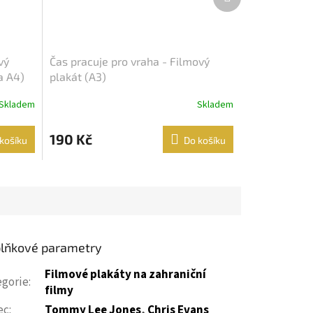
produkt
vý
Čas pracuje pro vraha - Filmový
a A4)
plakát (A3)
Skladem
Skladem
190 Kč
košíku
Do košíku
lňkové parametry
Filmové plakáty na zahraniční
egorie
:
filmy
ec
:
Tommy Lee Jones
,
Chris Evans