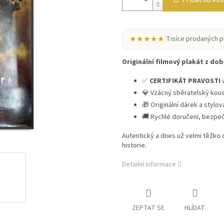
★★★★★
|
Tisíce prodaných p
Originální filmový plakát z doby
✅
CERTIFIKÁT PRAVOSTI
v
💎 Vzácný sběratelský kou
🎁 Originální dárek a stylo
🚚 Rychlé doručení, bezpe
Autentický a dnes už velmi těžko
historie.
Detailní informace
ZEPTAT SE
HLÍDAT