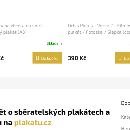
y na život a na smrt -
Orbis Pictus - Verze 2 - Filmo
ý plakát (A3)
plakát / Fotoska / Slepka (cc
Skladem
Kč
390 Kč
Do košíku
Do 
Dop
ět o sběratelských plakátech a
Kat
u na
plakatu.cz
Her