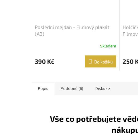
Poslední mejdan - Filmový plakát
Holčičk
(A3)
Filmov
Skladem
390 Kč
250 
Do košíku
Popis
Podobné (6)
Diskuze
Vše co potřebujete věd
nákup