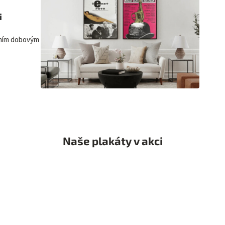
i
lním dobovým
Naše plakáty v akci