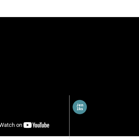
Vše skladem a prec
Dárky pro milovníky filmu
zabaleno
a umění
Všechny plakáty máme 
Zcela jedinečné a originální
odeslání a balíme je s 
dárky pro milovníky
péčí, aby k vám dorazil
kinematografie a designu.
perfektním stavu.
Jen
1ks