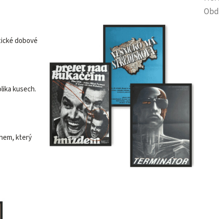
Obd
tické dobové
olika kusech.
ěhem, který