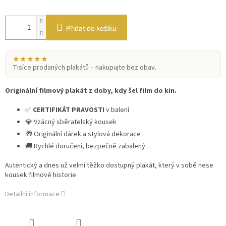
Přidat do košíku
★★★★★
Tisíce prodaných plakátů – nakupujte bez obav.
Originální filmový plakát z doby, kdy šel film do kin.
✅
CERTIFIKÁT PRAVOSTI
v balení
💎 Vzácný sběratelský kousek
🎁 Originální dárek a stylová dekorace
🚚 Rychlé doručení, bezpečně zabalený
Autentický a dnes už velmi těžko dostupný plakát, který v sobě nese
kousek filmové historie.
Detailní informace