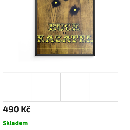
490 Kč
Měrná
Skladem
cena: