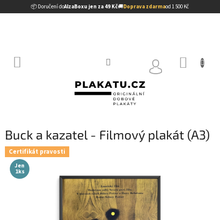
Přejít
📦 Doručení do
AlzaBoxu jen za 49 Kč
🚚
Doprava zdarma
od 1 500 Kč
na
obsah
NÁKUP
KOŠÍK
Buck a kazatel - Filmový plakát (A3)
Certifikát pravosti
Jen
1ks