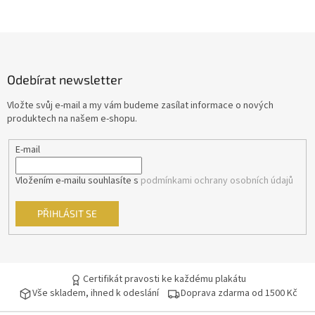
Z
á
p
Odebírat newsletter
a
t
Vložte svůj e-mail a my vám budeme zasílat informace o nových
í
produktech na našem e-shopu.
E-mail
Vložením e-mailu souhlasíte s
podmínkami ochrany osobních údajů
PŘIHLÁSIT SE
Certifikát pravosti ke každému plakátu
Vše skladem, ihned k odeslání
Doprava zdarma od 1500 Kč