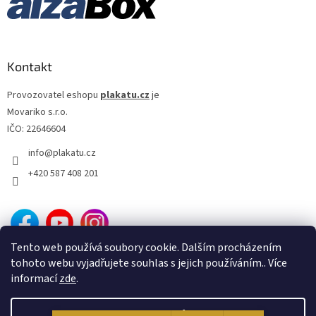
Kontakt
Provozovatel eshopu
plakatu.cz
je
Movariko s.r.o.
IČO: 22646604
info
@
plakatu.cz
+420 587 408 201
Tento web používá soubory cookie. Dalším procházením
tohoto webu vyjadřujete souhlas s jejich používáním.. Více
informací
zde
.
Nastavení