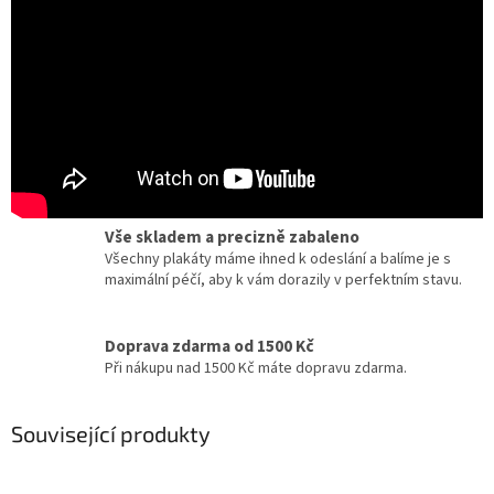
Certifikát pravosti
Chcete dobový originál z kina? Ke každému plakátu
dostanete zdarma certifikát, potvrzující originalitu.
Dárky pro milovníky filmu a umění
Zcela jedinečné a originální dárky pro milovníky
kinematografie a designu.
Vše skladem a precizně zabaleno
Všechny plakáty máme ihned k odeslání a balíme je s
maximální péčí, aby k vám dorazily v perfektním stavu.
Doprava zdarma od 1500 Kč
Při nákupu nad 1500 Kč máte dopravu zdarma.
Související produkty