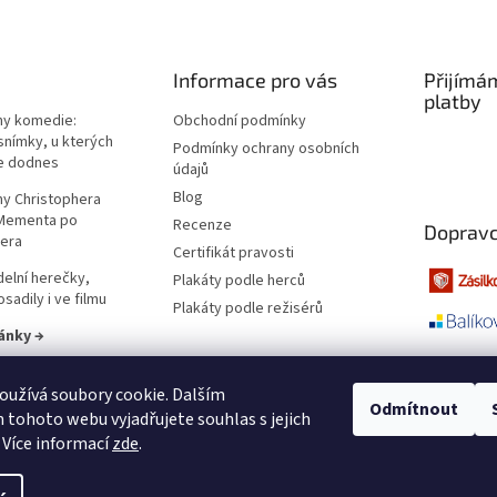
Informace pro vás
Přijímá
platby
lmy komedie:
Obchodní podmínky
snímky, u kterých
Podmínky ochrany osobních
e dodnes
údajů
Blog
lmy Christophera
 Mementa po
Recenze
Dopravc
era
Certifikát pravosti
elní herečky,
Plakáty podle herců
sadily i ve filmu
Plakáty podle režisérů
ánky →
užívá soubory cookie. Dalším
Odmítnout
tohoto webu vyjadřujete souhlas s jejich
 Více informací
zde
.