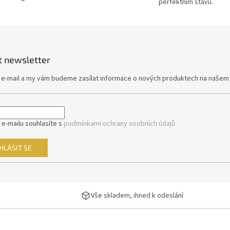
perfektním stavu.
p
r
v
k
y
v
t newsletter
ý
p
j e-mail a my vám budeme zasílat informace o nových produktech na našem
i
s
u
 e-mailu souhlasíte s
podmínkami ochrany osobních údajů
HLÁSIT SE
Vše skladem, ihned k odeslání