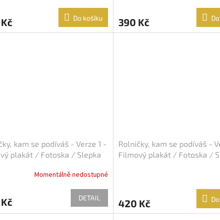
Do košíku
Do
 Kč
390 Kč
čky, kam se podíváš - Verze 1 -
Rolničky, kam se podíváš - V
vý plakát / Fotoska / Slepka
Filmový plakát / Fotoska / 
A4)
(cca A4)
Momentálně nedostupné
DETAIL
Do
 Kč
420 Kč