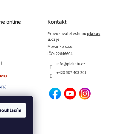
me online
Kontakt
Provozovatel eshopu
plakat
u.cz
je
Movariko s.r.o.
IČO: 22646604
i
info
@
plakatu.cz
+420 587 408 201
Souhlasím