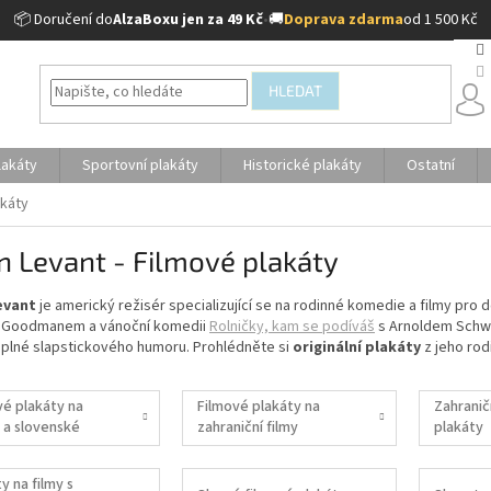
📦 Doručení do
AlzaBoxu jen za 49 Kč
•
🚚
Doprava zdarma
od 1 500 Kč
HLEDAT
lakáty
Sportovní plakáty
Historické plakáty
Ostatní
akáty
n Levant - Filmové plakáty
evant
je americký režisér specializující se na rodinné komedie a filmy pro d
Goodmanem a vánoční komedii
Rolničky, kam se podíváš
s Arnoldem Schwa
 plné slapstickového humoru. Prohlédněte si
originální plakáty
z jeho rod
vé plakáty na
Filmové plakáty na
Zahranič
 a slovenské
zahraniční filmy
plakáty
y na filmy s