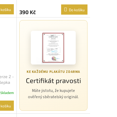
 košíku
Do košíku
390 Kč
KE KAŽDÉMU PLAKÁTU ZDARMA
erze 2 -
Certifikát pravosti
Slepka
Máte jistotu, že kupujete
Skladem
ověřený sběratelský originál.
 košíku