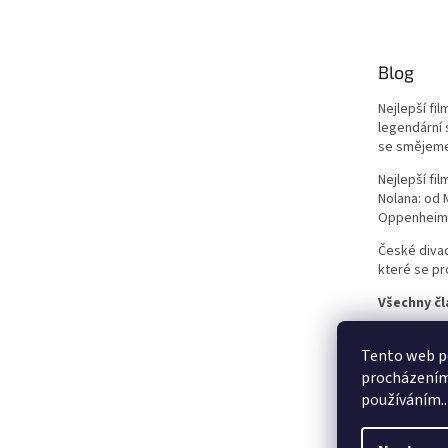
Milan Růžička
16
Ron Howard
16
Blog
Vladimír Čech
16
Nejlepší fi
legendární 
se smějem
Vladimír Michálek
16
Nejlepší fi
Nolana: od
Phillip Noyce
16
Oppenheim
Stephen Herek
České divad
16
které se pro
Barry Levinson
16
Všechny čl
Jaromil Jireš
15
Tento web po
procházením 
Vladimír Drha
15
používáním..
Jonathan Kaplan
15