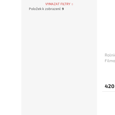
Jan Svěrák
12
VYMAZAT FILTRY
Položek k zobrazení:
9
Alfred Hitchcock
4
Oldřich Lipský
39
Zdeněk Troška
39
Václav Vorlíček
38
Rolni
Filmo
Karel Kachyňa
34
(cca 
Karel Steklý
34
420
Robert Zemeckis
32
Jan Hřebejk
31
Steven Soderbergh
30