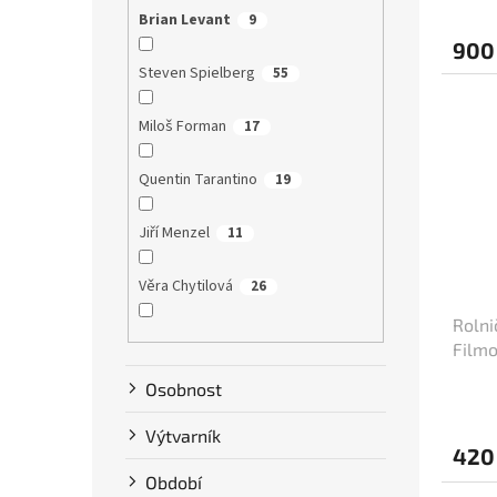
Brian Levant
9
900
Steven Spielberg
55
Miloš Forman
17
Quentin Tarantino
19
Jiří Menzel
11
Věra Chytilová
26
Rolni
Tim Burton
9
Filmo
(cca 
Osobnost
Karel Zeman
10
Výtvarník
David Ondříček
17
420
Období