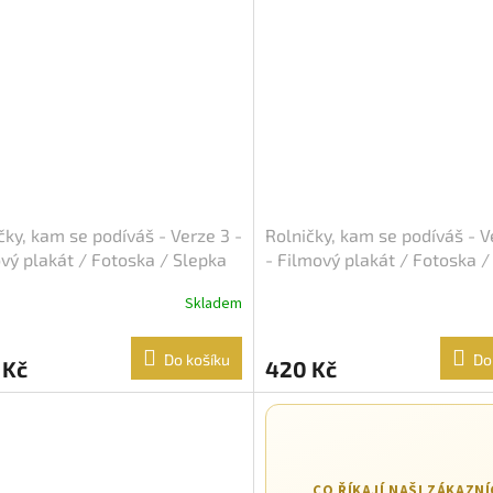
čky, kam se podíváš - Verze 3 -
Rolničky, kam se podíváš - V
vý plakát / Fotoska / Slepka
- Filmový plakát / Fotoska /
A4)
(cca A4)
Skladem
Do košíku
Do
 Kč
420 Kč
CO ŘÍKAJÍ NAŠI ZÁKAZNÍ