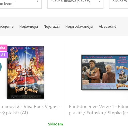
Slavné filmové plakáty
Skvosty 
m lvem
učujeme
Nejlevnější
Nejdražší
Nejprodávanější
Abecedně
nka
 A1
stoneovi 2 - Viva Rock Vegas -
Flintstoneovi- Verze 1 - Fil
vý plakát (A1)
plakát / Fotoska / Slepka (c
Skladem