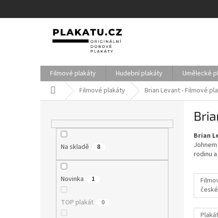
Přejít
na
obsah
Filmové plakáty
Hudební plakáty
Umělecké p
Domů
Filmové plakáty
Brian Levant - Filmové pl
P
Bria
o
s
Brian L
t
Johnem 
Na skladě
r
8
rodinu a
a
n
Novinka
1
n
Filmo
české
í
filmy
p
TOP plakát
0
a
Plakát