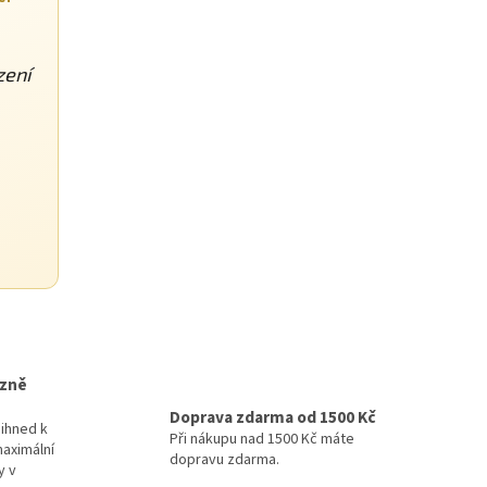
zení
izně
Doprava zdarma od 1500 Kč
ihned k
Při nákupu nad 1500 Kč máte
maximální
dopravu zdarma.
y v