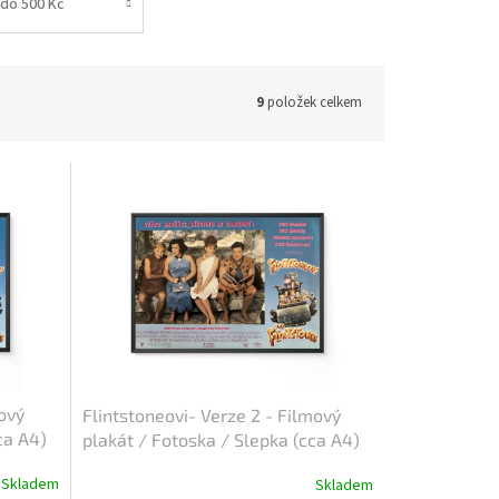
do 500 Kč
9
položek celkem
mový
Flintstoneovi- Verze 2 - Filmový
ca A4)
plakát / Fotoska / Slepka (cca A4)
Skladem
Skladem