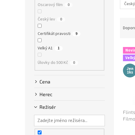
n
Český
Oscarový film
0
e
l
Český lev
0
Ř
a
Dopor
z
Certifikát pravosti
9
e
V
n
Velký A1
1
Novi
ý
í
Velký
p
p
Úlovky do 500 Kč
0
i
r
Jen
1ks
s
o
p
d
Cena
r
u
o
k
Herec
d
t
u
ů
Režisér
Flint
k
Filmo
t
ů