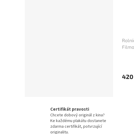
Otakar Vávra
28
Juraj Herz
27
Rolni
Ridley Scott
26
Filmo
(cca 
James Cameron
25
Woody Allen
25
420
Michael Bay
24
David Fincher
23
Certifikát pravosti
M. Night Shyamalan
23
Chcete dobový originál z kina?
Ke každému plakátu dostanete
zdarma certifikát, potvrzující
Jindřich Polák
22
originalitu.