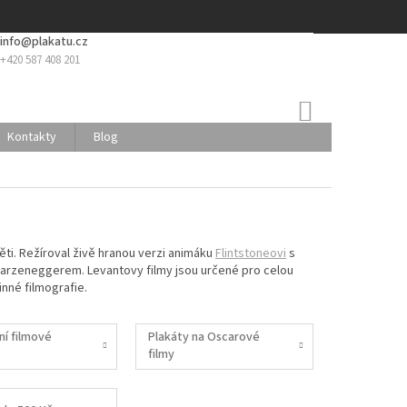
info@plakatu.cz
+420 587 408 201
NÁKUPNÍ
KOŠÍK
Kontakty
Blog
ěti. Režíroval živě hranou verzi animáku
Flintstoneovi
s
rzeneggerem. Levantovy filmy jsou určené pro celou
inné filmografie.
ní filmové
Plakáty na Oscarové
filmy