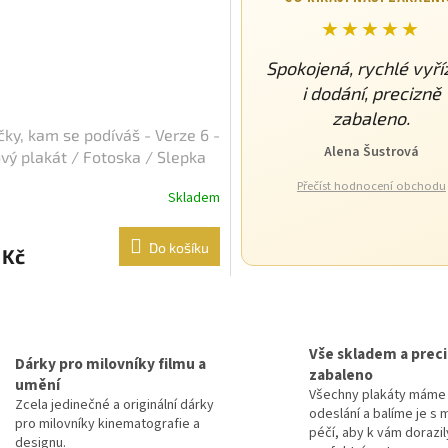
★★★★★
Spokojená, rychlé vyří
i dodání, precizně
zabaleno.
čky, kam se podíváš - Verze 6 -
Alena Šustrová
vý plakát / Fotoska / Slepka
A4)
Přečíst hodnocení obchodu
Skladem
Do košíku
 Kč
O
v
l
Vše skladem a prec
á
Dárky pro milovníky filmu a
zabaleno
d
umění
Všechny plakáty máme 
a
Zcela jedinečné a originální dárky
odeslání a balíme je s 
c
pro milovníky kinematografie a
péčí, aby k vám dorazil
í
designu.