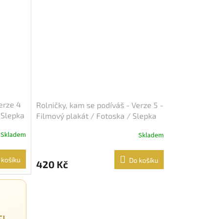
erze 4
Rolničky, kam se podíváš - Verze 5 -
 Slepka
Filmový plakát / Fotoska / Slepka
(cca A4)
Skladem
Skladem
 košíku
Do košíku
420 Kč
CI