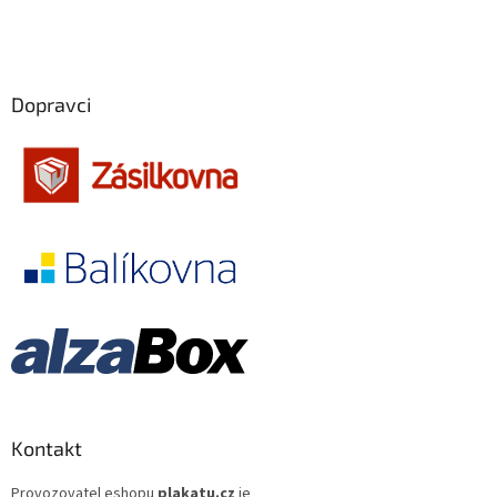
Antoine Fuqua
13
Filip Renč
12
Dopravci
Tomáš Vorel st.
12
Tony Scott
12
Ivo Toman
12
Adrian Lyne
11
Clint Eastwood
11
Emir Kusturica
11
Karel Smyczek
11
Kontakt
Oliver Stone
11
Provozovatel eshopu
plakatu.cz
je