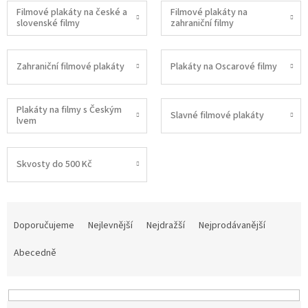
Filmové plakáty na české a
Filmové plakáty na
slovenské filmy
zahraniční filmy
Zahraniční filmové plakáty
Plakáty na Oscarové filmy
Plakáty na filmy s Českým
Slavné filmové plakáty
lvem
Skvosty do 500 Kč
Ř
a
Doporučujeme
Nejlevnější
Nejdražší
Nejprodávanější
z
e
Abecedně
n
í
p