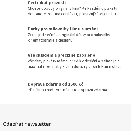
John McTiernan
17
Certifikát pravosti
á
Chcete dobový originál z kina? Ke každému plakátu
d
dostanete zdarma certifikát, potvrzující originalitu.
Peter Jackson
17
a
c
í
Dárky pro milovníky filmu a umění
Curtis Hanson
16
p
Zcela jedinečné a originální dárky pro milovníky
r
kinematografie a designu.
John Woo
v
16
k
y
Vše skladem a precizně zabaleno
Milan Růžička
16
v
Všechny plakáty máme ihned k odeslání a balíme je s
ý
maximální péčí, aby k vám dorazily v perfektním stavu.
p
Ron Howard
16
i
s
Doprava zdarma od 1500 Kč
Vladimír Čech
16
u
Při nákupu nad 1500 Kč máte dopravu zdarma.
Vladimír Michálek
16
Z
á
Phillip Noyce
16
p
Odebírat newsletter
a
Stephen Herek
16