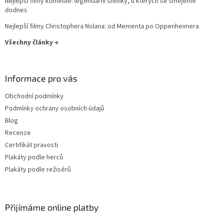
Nejlepší filmy komedie: legendární snímky, u kterých se smějeme
Frank Oz
14
dodnes
Nejlepší filmy Christophera Nolana: od Mementa po Oppenheimera
Josef Mach
13
Všechny články →
Luc Besson
13
Informace pro vás
Martin Campbell
13
Obchodní podmínky
Martin Scorsese
13
Podmínky ochrany osobních údajů
Blog
Otakar Fuka
13
Recenze
Certifikát pravosti
Stanislav Strnad
13
Plakáty podle herců
Plakáty podle režisérů
Jiří Svoboda
13
Jonathan Mostow
13
Přijímáme online platby