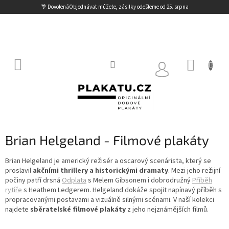
Přejít
🌴 Dovolená
Objednávat můžete, zásilky odešleme od 25. srpna
na
obsah
NÁKUP
KOŠÍK
Brian Helgeland - Filmové plakáty
Brian Helgeland je americký režisér a oscarový scenárista, který se
proslavil
akčními thrillery a historickými dramaty
. Mezi jeho režijní
počiny patří drsná
Odplata
s Melem Gibsonem i dobrodružný
Příběh
rytíře
s Heathem Ledgerem. Helgeland dokáže spojit napínavý příběh s
propracovanými postavami a vizuálně silnými scénami. V naší kolekci
najdete
sběratelské filmové plakáty
z jeho nejznámějších filmů.