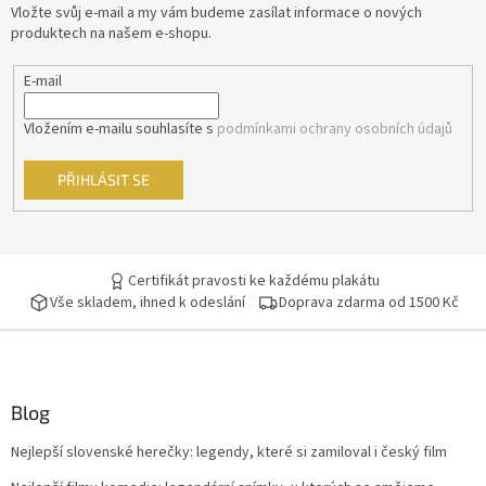
t
Vložte svůj e-mail a my vám budeme zasílat informace o nových
í
produktech na našem e-shopu.
Barry Levinson
16
E-mail
Jaromil Jireš
15
Vložením e-mailu souhlasíte s
podmínkami ochrany osobních údajů
Vladimír Drha
15
PŘIHLÁSIT SE
Jonathan Kaplan
15
Andrew Davis
15
Certifikát pravosti ke každému plakátu
Andy Tennant
14
Vše skladem, ihned k odeslání
Doprava zdarma od 1500 Kč
Robert Rodriguez
14
Roman Polanski
14
Blog
Nejlepší slovenské herečky: legendy, které si zamiloval i český film
Edward Zwick
14