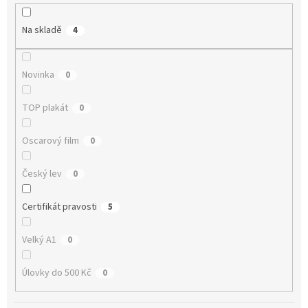
r
o
Na skladě
4
d
u
k
Novinka
0
t
ů
TOP plakát
0
Oscarový film
0
Český lev
0
Certifikát pravosti
5
Velký A1
0
Úlovky do 500 Kč
0