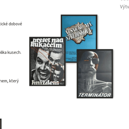
Výtv
tické dobové
olika kusech.
ěhem, který