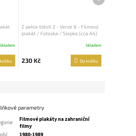
produkt
lakát
Z pekla štěstí 2 - Verze 8 - Filmový
plakát / Fotoska / Slepka (cca A4)
Skladem
Skladem
230 Kč
košíku
Do košíku
lňkové parametry
Filmové plakáty na zahraniční
egorie
:
filmy
obí
:
1980-1989