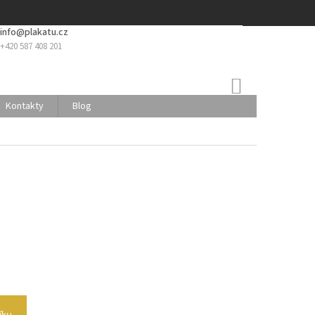
info@plakatu.cz
+420 587 408 201
NÁKUPNÍ
KOŠÍK
Kontakty
Blog
íku