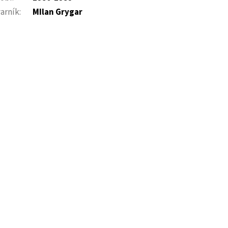
arník
:
MIlan Grygar