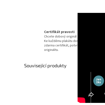
Certifikát pravosti
Chcete dobový originál z kina?
Ke každému plakátu dostanete
zdarma certifikát, potvrzující
originalitu.
Související produkty
Jen
1ks