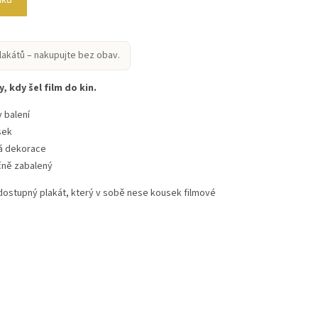
lakátů – nakupujte bez obav.
, kdy šel film do kin.
 balení
sek
vá dekorace
čně zabalený
 dostupný plakát, který v sobě nese kousek filmové