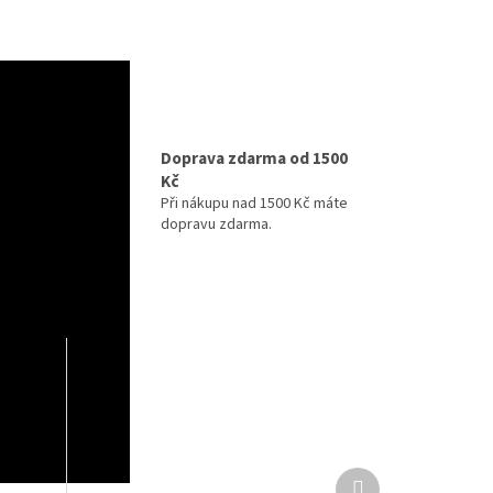
izně
Doprava zdarma od 1500
Kč
ihned k
maximální
Při nákupu nad 1500 Kč máte
y v
dopravu zdarma.
Další