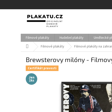
Přejít
na
obsah
Filmové plakáty
Hudební plakáty
Umělecké p
Domů
Filmové plakáty
Filmové plakáty na zahran
Brewsterovy milóny - Filmový
Certifikát pravosti
Jen
1ks