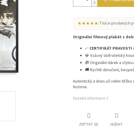
★★★★★
|
Tisíce prodaných p
Originální filmový plakát z doby
✅
CERTIFIKÁT PRAVOSTI
v
💎 Vzácný sběratelský kou
🎁 Originální dárek a stylo
🚚 Rychlé doručení, bezpe
Autentický a dnes už velmi těžko
historie.
Detailní informace
ZEPTAT SE
HLÍDAT