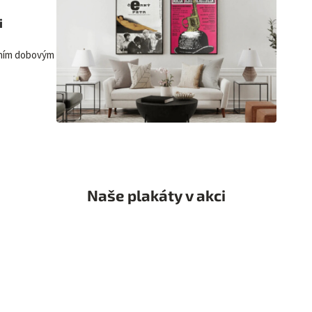
i
lním dobovým
Naše plakáty v akci