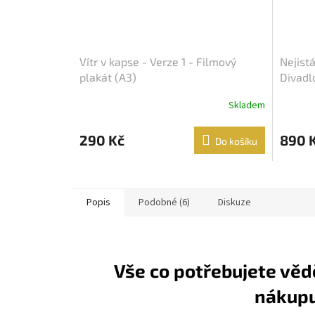
Vítr v kapse - Verze 1 - Filmový
Nejist
plakát (A3)
Divadl
plakát
Skladem
290 Kč
890 
Do košíku
Popis
Podobné (6)
Diskuze
Vše co potřebujete věd
nákup