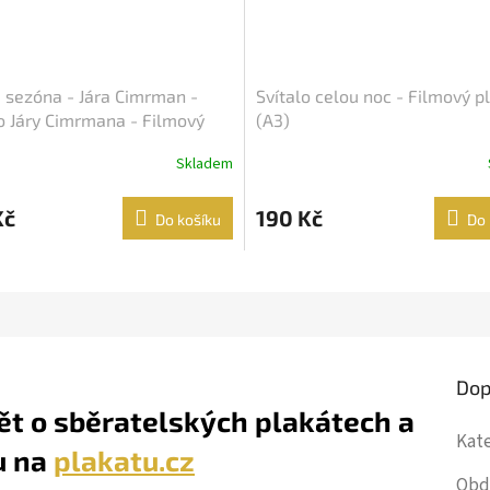
á sezóna - Jára Cimrman -
Svítalo celou noc - Filmový p
o Járy Cimrmana - Filmový
(A3)
 / Fotoska / Slepka (cca A4)
Skladem
Kč
190 Kč
Do košíku
Do 
Dop
ět o sběratelských plakátech a
Kat
u na
plakatu.cz
Obd