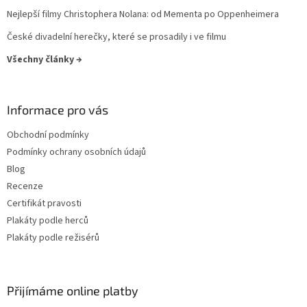
Frank Oz
14
Nejlepší filmy Christophera Nolana: od Mementa po Oppenheimera
České divadelní herečky, které se prosadily i ve filmu
Josef Mach
13
Všechny články →
Luc Besson
13
Informace pro vás
Martin Campbell
13
Obchodní podmínky
Martin Scorsese
13
Podmínky ochrany osobních údajů
Blog
Otakar Fuka
13
Recenze
Certifikát pravosti
Stanislav Strnad
13
Plakáty podle herců
Plakáty podle režisérů
Jiří Svoboda
13
Jonathan Mostow
13
Přijímáme online platby