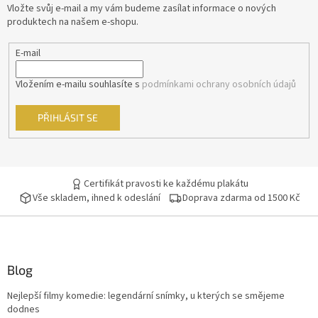
t
Vložte svůj e-mail a my vám budeme zasílat informace o nových
í
produktech na našem e-shopu.
Barry Levinson
16
E-mail
Jaromil Jireš
15
Vložením e-mailu souhlasíte s
podmínkami ochrany osobních údajů
Vladimír Drha
15
PŘIHLÁSIT SE
Jonathan Kaplan
15
Andrew Davis
15
Certifikát pravosti ke každému plakátu
Andy Tennant
14
Vše skladem, ihned k odeslání
Doprava zdarma od 1500 Kč
Robert Rodriguez
14
Roman Polanski
14
Blog
Nejlepší filmy komedie: legendární snímky, u kterých se smějeme
Edward Zwick
14
dodnes