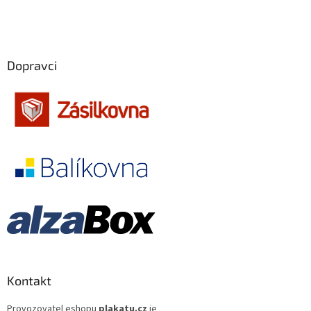
Antoine Fuqua
13
Filip Renč
12
Dopravci
Tomáš Vorel st.
12
Tony Scott
12
Ivo Toman
12
Adrian Lyne
11
Clint Eastwood
11
Emir Kusturica
11
Karel Smyczek
11
Kontakt
Oliver Stone
11
Provozovatel eshopu
plakatu.cz
je