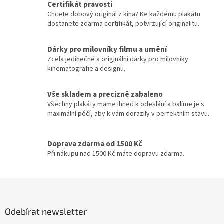
John McTiernan
17
Certifikát pravosti
á
Chcete dobový originál z kina? Ke každému plakátu
d
dostanete zdarma certifikát, potvrzující originalitu.
Peter Jackson
17
a
c
í
Dárky pro milovníky filmu a umění
Curtis Hanson
16
p
Zcela jedinečné a originální dárky pro milovníky
r
kinematografie a designu.
John Woo
v
16
k
y
Vše skladem a precizně zabaleno
Milan Růžička
16
v
Všechny plakáty máme ihned k odeslání a balíme je s
ý
maximální péčí, aby k vám dorazily v perfektním stavu.
p
Ron Howard
16
i
s
Doprava zdarma od 1500 Kč
Vladimír Čech
16
u
Při nákupu nad 1500 Kč máte dopravu zdarma.
Vladimír Michálek
16
Z
á
Phillip Noyce
16
p
Odebírat newsletter
a
Stephen Herek
16