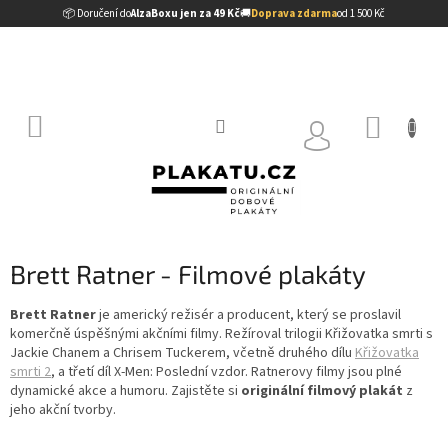
Přejít
📦 Doručení do
AlzaBoxu jen za 49 Kč
🚚
Doprava zdarma
od 1 500 Kč
na
obsah
NÁKUP
KOŠÍK
Brett Ratner - Filmové plakáty
Brett Ratner
je americký režisér a producent, který se proslavil
komerčně úspěšnými akčními filmy. Režíroval trilogii Křižovatka smrti s
Jackie Chanem a Chrisem Tuckerem, včetně druhého dílu
Křižovatka
smrti 2
, a třetí díl X-Men: Poslední vzdor. Ratnerovy filmy jsou plné
dynamické akce a humoru. Zajistěte si
originální filmový plakát
z
jeho akční tvorby.