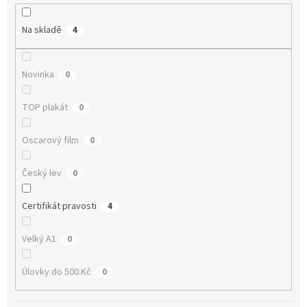
r
o
Na skladě
4
d
u
k
Novinka
0
t
ů
TOP plakát
0
Oscarový film
0
Český lev
0
Certifikát pravosti
4
Velký A1
0
Úlovky do 500 Kč
0