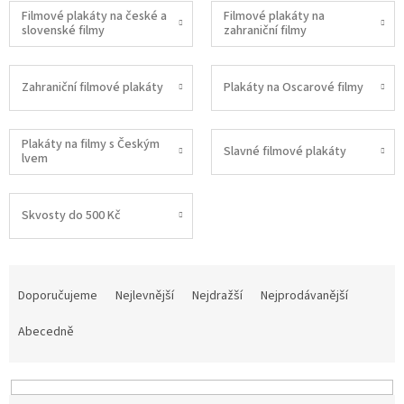
Filmové plakáty na české a
Filmové plakáty na
slovenské filmy
zahraniční filmy
Zahraniční filmové plakáty
Plakáty na Oscarové filmy
Plakáty na filmy s Českým
Slavné filmové plakáty
lvem
Skvosty do 500 Kč
Ř
a
Doporučujeme
Nejlevnější
Nejdražší
Nejprodávanější
z
e
Abecedně
n
í
p