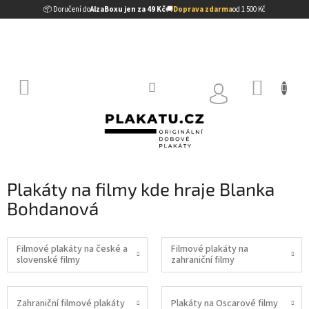
Přejít
📦 Doručení do
AlzaBoxu jen za 49 Kč
🚚
Doprava zdarma
od 1 500 Kč
na
obsah
NÁKUP
KOŠÍK
Plakáty na filmy kde hraje Blanka
Bohdanová
Filmové plakáty na české a
Filmové plakáty na
slovenské filmy
zahraniční filmy
Zahraniční filmové plakáty
Plakáty na Oscarové filmy