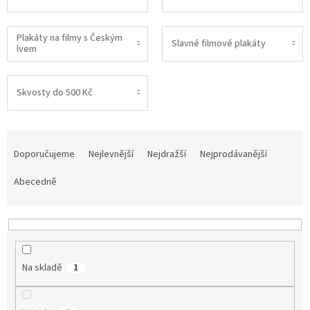
Plakáty na filmy s Českým
Slavné filmové plakáty
lvem
Skvosty do 500 Kč
Ř
a
Doporučujeme
Nejlevnější
Nejdražší
Nejprodávanější
z
e
Abecedně
n
í
p
r
o
Na skladě
1
d
u
k