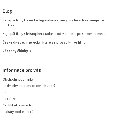
Lukáš Vaculík
40
Blog
Harrison Ford
39
Nejlepší filmy komedie: legendární snímky, u kterých se smějeme
Jaroslav Dušek
dodnes
39
Nejlepší filmy Christophera Nolana: od Mementa po Oppenheimera
Aňa Geislerová
38
České divadelní herečky, které se prosadily i ve filmu
Julianne Moore
38
Všechny články →
Hugh Grant
36
Informace pro vás
Catherine Zeta-Jones
35
Obchodní podmínky
Podmínky ochrany osobních údajů
Tom Hanks
35
Blog
Recenze
Uma Thurman
35
Certifikát pravosti
Plakáty podle herců
Nicole Kidman
34