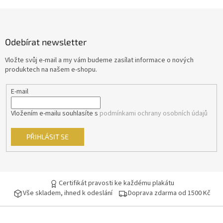
Morgan Freeman
45
Z
á
George Clooney
44
p
Odebírat newsletter
a
Jean-Claude Van Damme
t
42
Vložte svůj e-mail a my vám budeme zasílat informace o nových
í
produktech na našem e-shopu.
Mel Gibson
42
E-mail
Eva Holubová
41
Vložením e-mailu souhlasíte s
podmínkami ochrany osobních údajů
Matt Damon
41
PŘIHLÁSIT SE
Samuel L. Jackson
41
Antonio Banderas
40
Certifikát pravosti ke každému plakátu
Vše skladem, ihned k odeslání
Doprava zdarma od 1500 Kč
Ivana Chýlková
40