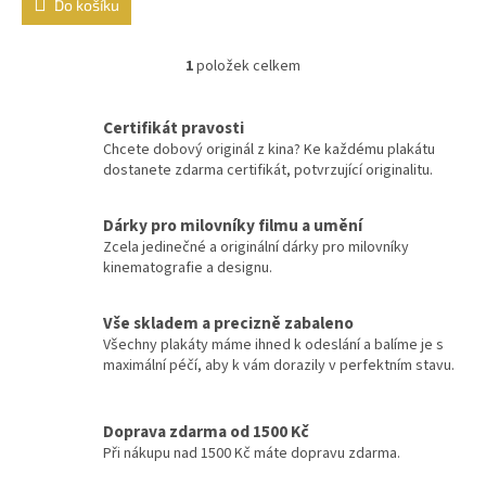
Do košíku
Vladimír Menšík
48
1
položek celkem
O
Jiří Krampol
48
v
l
Certifikát pravosti
á
Eddie Murphy
47
Chcete dobový originál z kina? Ke každému plakátu
d
dostanete zdarma certifikát, potvrzující originalitu.
a
Josef Vinklář
47
c
í
Dárky pro milovníky filmu a umění
p
Robert De Niro
47
Zcela jedinečné a originální dárky pro milovníky
r
kinematografie a designu.
v
Tom Cruise
47
k
y
Vše skladem a precizně zabaleno
v
Všechny plakáty máme ihned k odeslání a balíme je s
Johnny Depp
46
ý
maximální péčí, aby k vám dorazily v perfektním stavu.
p
Sandra Bullock
46
i
s
Doprava zdarma od 1500 Kč
u
Wesley Snipes
Při nákupu nad 1500 Kč máte dopravu zdarma.
46