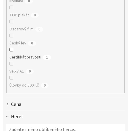
Novinka
0
t
ů
TOP plakát
0
Oscarový film
0
Český lev
0
Certifikát pravosti
1
Velký A1
0
Úlovky do 500 Kč
0
Cena
Herec