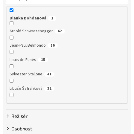
Blanka Bohdanová
1
Arnold Schwarzenegger
62
Jean-Paul Belmondo
16
Louis de Funès
15
Sylvester Stallone
41
Libuše Šafránková
32
Dustin Hoffman
58
Režisér
Clint Eastwood
13
Osobnost
Bruce Willis
75