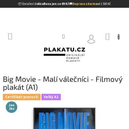
Přejít
📦 Doručení do
AlzaBoxu jen za 49 Kč
🚚
Doprava zdarma
od 1 500 Kč
na
obsah
NÁKUP
KOŠÍK
Big Movie - Malí válečníci - Filmový
plakát (A1)
Certifikát pravosti
Velký A1
Jen
1ks