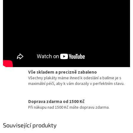
Certifikát pravosti
Chcete dobový originál z kina? Ke každému plakátu
dostanete zdarma certifikát, potvrzující originalitu.
Dárky pro milovníky filmu a umění
Zcela jedinečné a originální dárky pro milovníky
kinematografie a designu.
Vše skladem a precizně zabaleno
Všechny plakáty máme ihned k odeslání a balíme je s
maximální péčí, aby k vám dorazily v perfektním stavu.
Doprava zdarma od 1500 Kč
Při nákupu nad 1500 Kč máte dopravu zdarma.
Související produkty