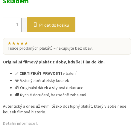
Skladem
cena:
Přidat do košíku
★★★★★
Tisíce prodaných plakátů – nakupujte bez obav.
Originální filmový plakát z doby, kdy šel film do kin.
✅
CERTIFIKÁT PRAVOSTI
v balení
💎 Vzácný sběratelský kousek
🎁 Originální dárek a stylová dekorace
🚚 Rychlé doručení, bezpečně zabalený
Autentický a dnes už velmi těžko dostupný plakát, který v sobě nese
kousek filmové historie.
Detailní informace