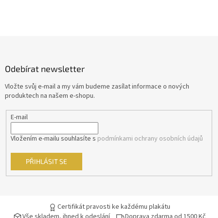
Z
á
p
Odebírat newsletter
a
t
Vložte svůj e-mail a my vám budeme zasílat informace o nových
í
produktech na našem e-shopu.
E-mail
Vložením e-mailu souhlasíte s
podmínkami ochrany osobních údajů
PŘIHLÁSIT SE
Certifikát pravosti ke každému plakátu
Vše skladem, ihned k odeslání
Doprava zdarma od 1500 Kč