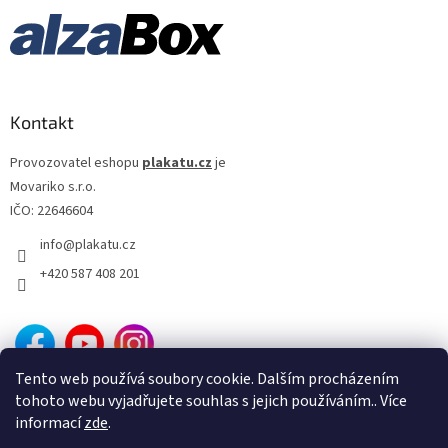
Kontakt
Provozovatel eshopu
plakatu.cz
je
Movariko s.r.o.
IČO: 22646604
info
@
plakatu.cz
+420 587 408 201
Tento web používá soubory cookie. Dalším procházením
tohoto webu vyjadřujete souhlas s jejich používáním.. Více
informací
zde
.