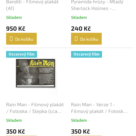
d
Banditi - Filmový plakát
Pyramida hrůzy - Mladý
Karel Kachyňa
34
u
(A1)
Sherlock Holmes -
k
Filmový plakát / Fotoska /
Karel Steklý
34
Skladem
Skladem
t
Slepka (cca A4)
950 Kč
240 Kč
ů
Robert Zemeckis
32
Do košíku
Do košíku
Jan Hřebejk
31
Oscarový film
Oscarový film
Steven Soderbergh
30
Otakar Vávra
28
Juraj Herz
27
Ridley Scott
26
Rain Man - Filmový plakát
Rain Man - Verze 1 -
/ Fotoska / Slepka (cca
Filmový plakát / Fotoska /
A4)
Slepka (cca A4)
James Cameron
25
Skladem
Skladem
350 Kč
350 Kč
Woody Allen
25