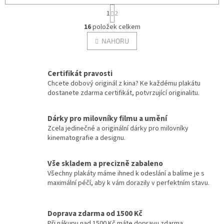
S
Filip Renč
12
1
2
t
O
r
16
položek celkem
v
á
Tomáš Vorel st.
12
l
NAHORU
n
á
k
Tony Scott
d
o
12
v
a
Certifikát pravosti
á
c
Ivo Toman
Chcete dobový originál z kina? Ke každému plakátu
12
n
í
dostanete zdarma certifikát, potvrzující originalitu.
í
p
r
Adrian Lyne
11
v
Dárky pro milovníky filmu a umění
k
Zcela jedinečné a originální dárky pro milovníky
Clint Eastwood
11
y
kinematografie a designu.
v
ý
Emir Kusturica
11
Vše skladem a precizně zabaleno
p
Všechny plakáty máme ihned k odeslání a balíme je s
i
Karel Smyczek
11
maximální péčí, aby k vám dorazily v perfektním stavu.
s
u
Oliver Stone
11
Doprava zdarma od 1500 Kč
Při nákupu nad 1500 Kč máte dopravu zdarma.