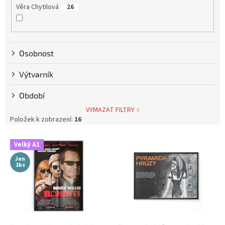
Věra Chytilová
26
Tim Burton
9
Osobnost
Karel Zeman
10
Výtvarník
David Ondříček
17
Období
Jan Svěrák
12
VYMAZAT FILTRY
Položek k zobrazení:
16
Alfred Hitchcock
4
V
Velký A1
ý
Oldřich Lipský
39
Jen
p
1ks
i
Zdeněk Troška
39
s
p
Václav Vorlíček
r
38
o