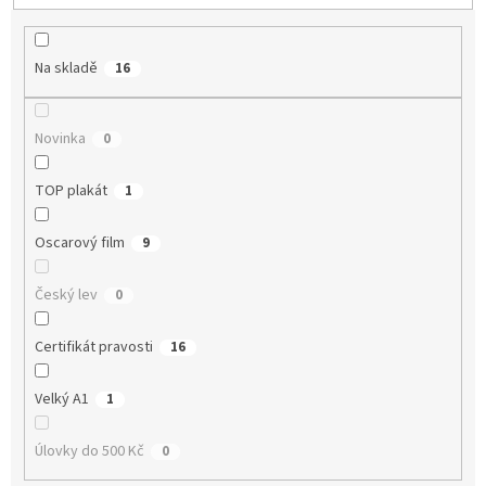
p
r
o
Na skladě
16
d
u
k
Novinka
0
t
ů
TOP plakát
1
Oscarový film
9
Český lev
0
Certifikát pravosti
16
Velký A1
1
Úlovky do 500 Kč
0