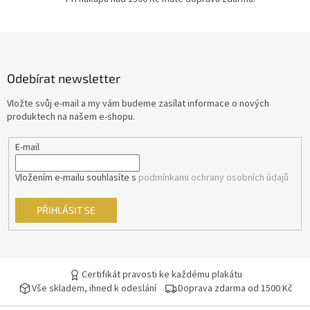
Petr Schulhoff
11
Z
Stephen Frears
11
á
p
Hynek Bočan
11
Odebírat newsletter
a
t
Vložte svůj e-mail a my vám budeme zasílat informace o nových
Karel Janák
11
í
produktech na našem e-shopu.
Raja Gosnell
11
E-mail
Francis Ford Coppola
10
Vložením e-mailu souhlasíte s
podmínkami ochrany osobních údajů
Guy Ritchie
10
PŘIHLÁSIT SE
Juraj Jakubisko
10
Petr Nikolaev
10
Certifikát pravosti ke každému plakátu
Vše skladem, ihned k odeslání
Doprava zdarma od 1500 Kč
Petr Zelenka
10