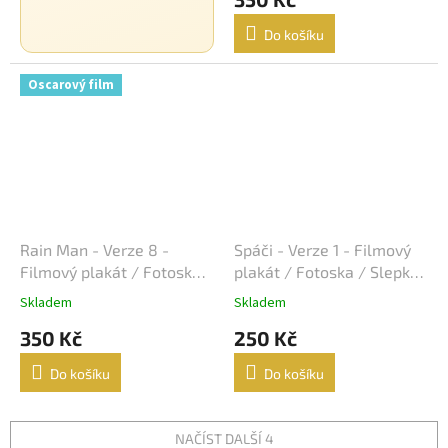
Do košíku
Josef Mach
13
Oscarový film
Luc Besson
13
Martin Campbell
13
Martin Scorsese
13
Otakar Fuka
13
Rain Man - Verze 8 -
Spáči - Verze 1 - Filmový
Filmový plakát / Fotoska /
plakát / Fotoska / Slepka
Stanislav Strnad
13
Slepka (cca A4)
(cca A4)
Skladem
Skladem
Jiří Svoboda
13
350 Kč
250 Kč
Jonathan Mostow
Do košíku
Do košíku
13
Antoine Fuqua
13
NAČÍST DALŠÍ 4