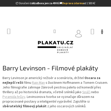
Přejít
📦 Doručení do
AlzaBoxu jen za 49 Kč
🚚
Doprava zdarma
od 1 500 Kč
na
obsah
NÁKUP
KOŠÍK
Barry Levinson - Filmové plakáty
Barry Levinson je americký režisér a scenárista, držitel
Oscara za
nejlepší režii
filmu
Rain Man
s Dustinem Hoffmanem a Tomem Cruisem.
Jeho filmografie zahrnuje žánrově pestrou paletu od komedií přes
thrillery až po historická dramata, včetně snímků jako
Spáči
nebo
Pyramida hrůzy
. Levinsonova tvorba se vyznačuje důrazem na
propracované postavy a inteligentní vyprávění. Zajistěte si
sběratelský filmový plakát
z jeho oscarových snímků.