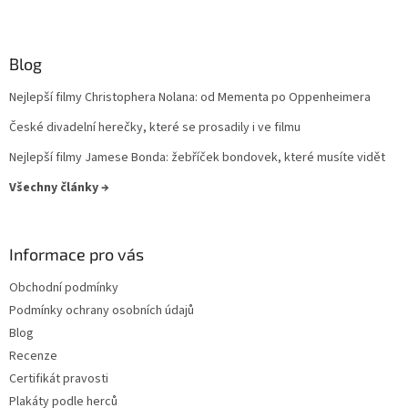
Sydney Pollack
10
Blog
Zdeněk Podskalský st.
10
Nejlepší filmy Christophera Nolana: od Mementa po Oppenheimera
Václav Gajer
10
České divadelní herečky, které se prosadily i ve filmu
Nejlepší filmy Jamese Bonda: žebříček bondovek, které musíte vidět
Michael Ritchie
10
Všechny články →
Ludvík Ráža
10
Informace pro vás
Alice Nellis
9
Obchodní podmínky
Antonín Kachlík
9
Podmínky ochrany osobních údajů
Blog
Bohdan Sláma
9
Recenze
Certifikát pravosti
George Lucas
9
Plakáty podle herců