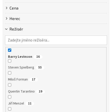
Cena
Herec
Režisér
Barry Levinson
16
Steven Spielberg
55
Miloš Forman
17
Quentin Tarantino
19
Jiří Menzel
11