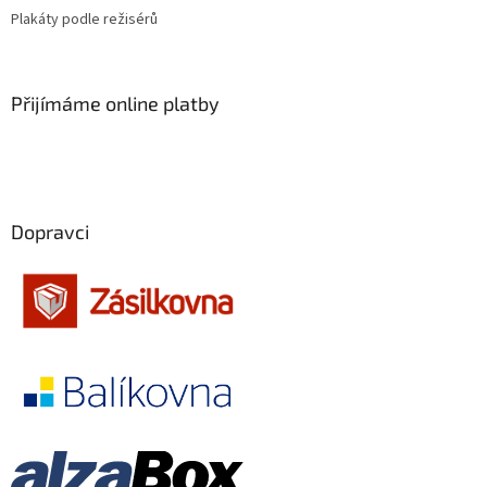
Plakáty podle režisérů
Gore Verbinski
9
Jan de Bont
9
Přijímáme online platby
Jim Jarmusch
9
Martin Šulík
9
Dopravci
Pedro Almodóvar
9
Garry Marshall
9
Wes Anderson
9
Norman Jewison
9
Mimi Leder
9