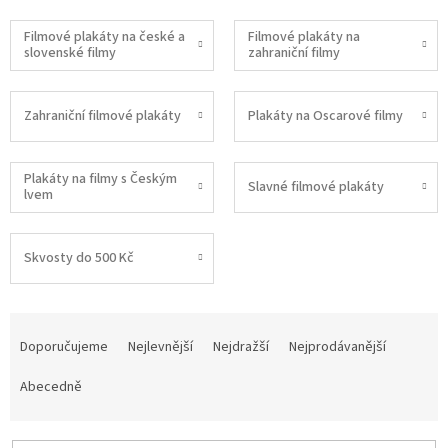
Filmové plakáty na české a
Filmové plakáty na
slovenské filmy
zahraniční filmy
Zahraniční filmové plakáty
Plakáty na Oscarové filmy
Plakáty na filmy s Českým
Slavné filmové plakáty
lvem
Skvosty do 500 Kč
Ř
a
Doporučujeme
Nejlevnější
Nejdražší
Nejprodávanější
z
e
Abecedně
n
í