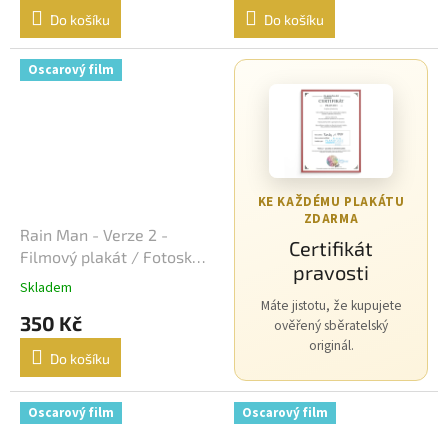
Do košíku
Do košíku
Michael Bay
24
Oscarový film
David Fincher
23
M. Night Shyamalan
23
Jindřich Polák
22
KE KAŽDÉMU PLAKÁTU
ZDARMA
František Vláčil
20
Rain Man - Verze 2 -
Certifikát
Filmový plakát / Fotoska /
pravosti
Dušan Klein
Slepka (cca A4)
19
Skladem
Máte jistotu, že kupujete
350 Kč
ověřený sběratelský
Joel Schumacher
19
originál.
Do košíku
Chris Columbus
18
Oscarový film
Oscarový film
Vít Olmer
18