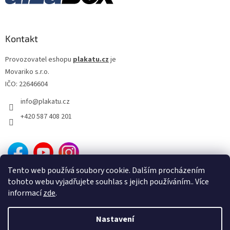
John Mackenzie
9
Brian Levant
9
Kontakt
Július Matula
9
Provozovatel eshopu
plakatu.cz
je
Movariko s.r.o.
Jan Rybkowski
9
IČO: 22646604
info
@
plakatu.cz
Dan Svátek
9
+420 587 408 201
Jevgenij Karelov
9
Alan Parker
8
Tento web používá soubory cookie. Dalším procházením
Antonín Moskalyk
8
tohoto webu vyjadřujete souhlas s jejich používáním.. Více
informací
zde
.
Donald Petrie
8
Nastavení
Vytvořil Shoptet
George Miller
8