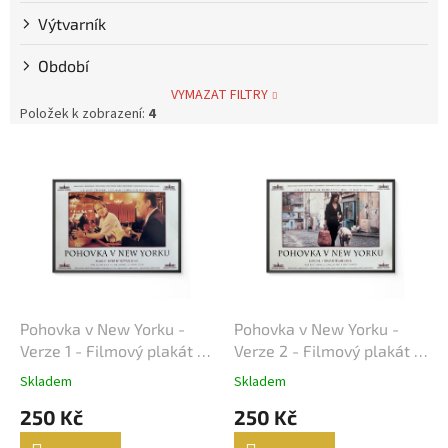
Výtvarník
Steve McQueen
7
Období
Bolek Polívka
68
VYMAZAT FILTRY
Položek k zobrazení:
4
Iva Janžurová
76
V
ý
Julia Roberts
69
p
i
s
Jiří Bartoška
59
p
r
Miroslav Donutil
56
o
d
Pohovka v New Yorku -
Pohovka v New Yorku -
Nicolas Cage
55
u
Verze 1 - Filmový plakát /
Verze 2 - Filmový plakát /
k
Fotoska / Slepka (cca A4)
Fotoska / Slepka (cca A4)
Skladem
Skladem
Vlastimil Brodský
51
t
250 Kč
250 Kč
ů
Brad Pitt
48