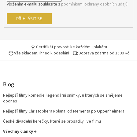
Vložením e-mailu souhlasíte s
podmínkami ochrany osobních údajů
Sean Connery
34
PŘIHLÁSIT SE
Ivan Trojan
33
Ondřej Vetchý
33
Certifikát pravosti ke každému plakátu
Vše skladem, ihned k odeslání
Doprava zdarma od 1500 Kč
Petr Nárožný
33
Stella Zázvorková
33
Vilma Cibulková
33
Blog
Nejlepší filmy komedie: legendární snímky, u kterých se smějeme
Dagmar Havlová
32
dodnes
Nejlepší filmy Christophera Nolana: od Mementa po Oppenheimera
Drew Barrymore
32
České divadelní herečky, které se prosadily i ve filmu
Jack Nicholson
32
Všechny články →