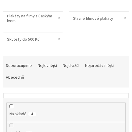
Plakáty na filmy s Českým
Slavné filmové plakáty
lvem
Skvosty do 500 Kč
Ř
a
Doporučujeme
Nejlevnější
Nejdražší
Nejprodávanější
z
e
Abecedně
n
í
p
r
o
Na skladě
4
d
u
k