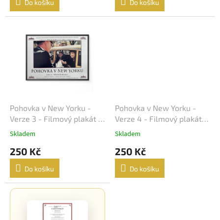
Do košíku
Do košíku
Vladimír Menšík
48
Jiří Krampol
48
Eddie Murphy
47
Josef Vinklář
47
Pohovka v New Yorku -
Pohovka v New Yorku -
Robert De Niro
47
Verze 3 - Filmový plakát /
Verze 4 - Filmový plakát /
Fotoska / Slepka (cca A4)
Fotoska / Slepka (cca A4)
Tom Cruise
Skladem
Skladem
47
250 Kč
250 Kč
Johnny Depp
46
Do košíku
Do košíku
Sandra Bullock
46
Wesley Snipes
46