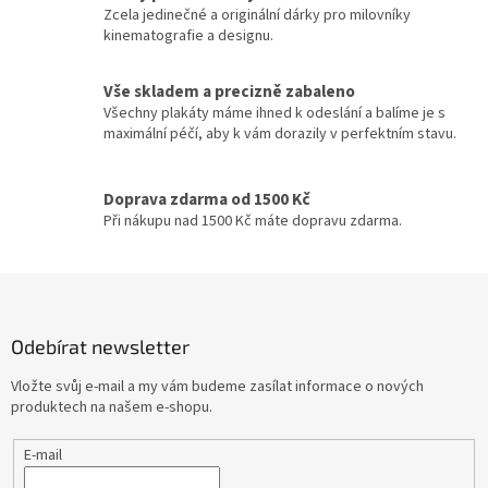
Lukáš Vaculík
40
p
Zcela jedinečné a originální dárky pro milovníky
r
kinematografie a designu.
v
Harrison Ford
39
k
y
Vše skladem a precizně zabaleno
Jaroslav Dušek
39
v
Všechny plakáty máme ihned k odeslání a balíme je s
ý
maximální péčí, aby k vám dorazily v perfektním stavu.
p
Aňa Geislerová
38
i
s
Doprava zdarma od 1500 Kč
Julianne Moore
38
u
Při nákupu nad 1500 Kč máte dopravu zdarma.
Hugh Grant
36
Z
á
Catherine Zeta-Jones
35
p
Odebírat newsletter
a
Tom Hanks
35
t
Vložte svůj e-mail a my vám budeme zasílat informace o nových
í
produktech na našem e-shopu.
Uma Thurman
35
E-mail
Nicole Kidman
34