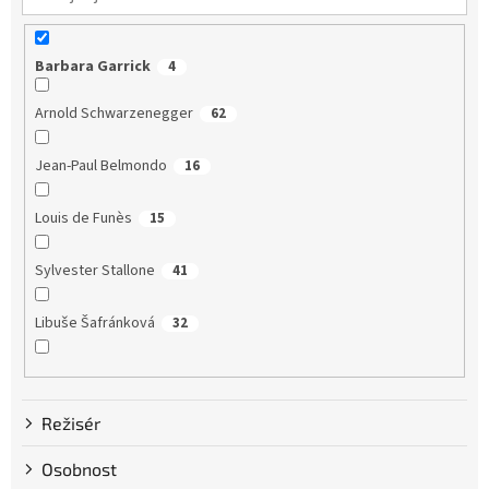
Barbara Garrick
4
Arnold Schwarzenegger
62
Jean-Paul Belmondo
16
Louis de Funès
15
Sylvester Stallone
41
Libuše Šafránková
32
Dustin Hoffman
58
Režisér
Clint Eastwood
13
Osobnost
Bruce Willis
75