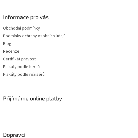
Jiří Sovák
32
Informace pro vás
Jiřina Bohdalová
32
Obchodní podmínky
Martin Růžek
32
Podmínky ochrany osobních údajů
Blog
Václav Vydra nejml.
32
Recenze
Certifikát pravosti
Ben Affleck
31
Plakáty podle herců
Plakáty podle režisérů
Charlie Sheen
31
Jana Brejchová
31
Přijímáme online platby
Leonardo DiCaprio
31
Miloš Kopecký
31
Dopravci