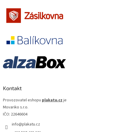
Jennifer Lopez
30
Jiří Macháček
30
Meg Ryan
30
Meryl Streep
30
Cate Blanchett
29
Gwyneth Paltrow
29
Jiří Lábus
29
Kontakt
Josef Somr
29
Provozovatel eshopu
plakatu.cz
je
Movariko s.r.o.
Jude Law
29
IČO: 22646604
info
@
plakatu.cz
Kevin Bacon
29