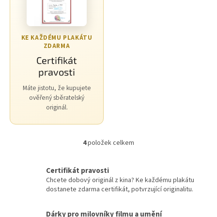
Morgan Freeman
45
George Clooney
44
KE KAŽDÉMU PLAKÁTU
ZDARMA
Jean-Claude Van Damme
42
Certifikát
pravosti
Mel Gibson
42
Máte jistotu, že kupujete
ověřený sběratelský
Eva Holubová
41
originál.
Matt Damon
41
4
položek celkem
O
Samuel L. Jackson
41
v
l
Certifikát pravosti
Antonio Banderas
40
á
Chcete dobový originál z kina? Ke každému plakátu
d
dostanete zdarma certifikát, potvrzující originalitu.
a
Ivana Chýlková
40
c
í
Dárky pro milovníky filmu a umění