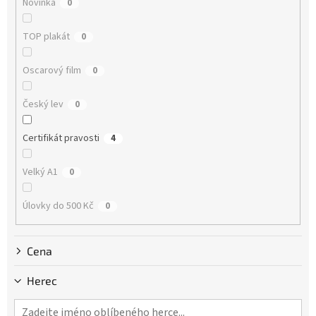
Novinka
0
t
ů
TOP plakát
0
Oscarový film
0
Český lev
0
Certifikát pravosti
4
Velký A1
0
Úlovky do 500 Kč
0
Cena
Herec