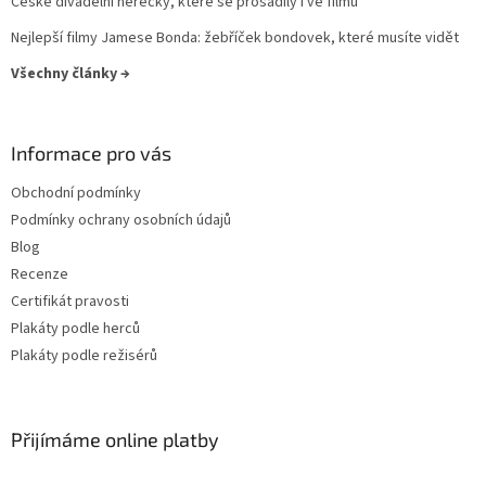
České divadelní herečky, které se prosadily i ve filmu
Frank Oz
14
Nejlepší filmy Jamese Bonda: žebříček bondovek, které musíte vidět
Josef Mach
Všechny články →
13
Luc Besson
13
Informace pro vás
Martin Campbell
13
Obchodní podmínky
Podmínky ochrany osobních údajů
Martin Scorsese
13
Blog
Recenze
Otakar Fuka
13
Certifikát pravosti
Plakáty podle herců
Stanislav Strnad
13
Plakáty podle režisérů
Jiří Svoboda
13
Jonathan Mostow
Přijímáme online platby
13