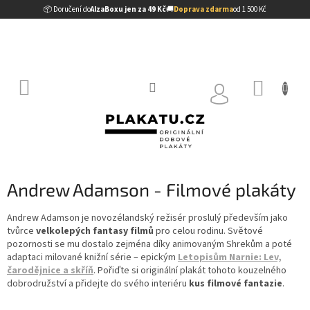
Přejít
📦 Doručení do
AlzaBoxu jen za 49 Kč
🚚
Doprava zdarma
od 1 500 Kč
na
obsah
NÁKUP
KOŠÍK
Andrew Adamson - Filmové plakáty
Andrew Adamson je novozélandský režisér proslulý především jako
tvůrce
velkolepých fantasy filmů
pro celou rodinu. Světové
pozornosti se mu dostalo zejména díky animovaným Shrekům a poté
adaptaci milované knižní série – epickým
Letopisům Narnie: Lev,
čarodějnice a skříň
. Pořiďte si originální plakát tohoto kouzelného
dobrodružství a přidejte do svého interiéru
kus filmové fantazie
.