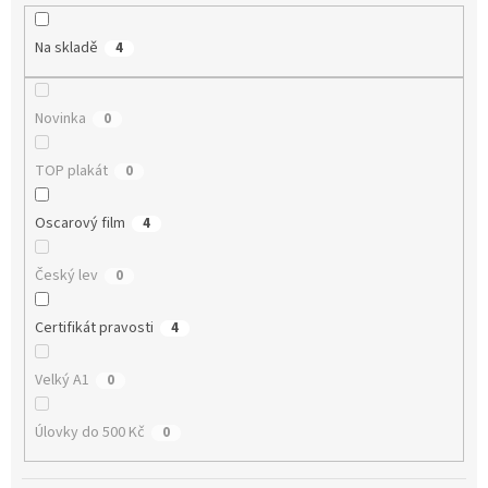
r
o
Na skladě
4
d
u
k
Novinka
0
t
ů
TOP plakát
0
Oscarový film
4
Český lev
0
Certifikát pravosti
4
Velký A1
0
Úlovky do 500 Kč
0