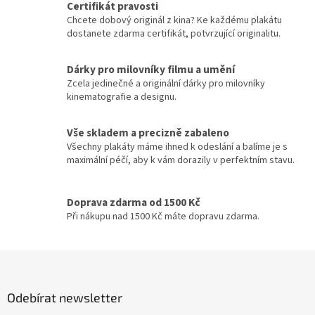
John McTiernan
17
Certifikát pravosti
á
Chcete dobový originál z kina? Ke každému plakátu
d
dostanete zdarma certifikát, potvrzující originalitu.
Peter Jackson
17
a
c
í
Dárky pro milovníky filmu a umění
Curtis Hanson
16
p
Zcela jedinečné a originální dárky pro milovníky
r
kinematografie a designu.
John Woo
v
16
k
y
Vše skladem a precizně zabaleno
Milan Růžička
16
v
Všechny plakáty máme ihned k odeslání a balíme je s
ý
maximální péčí, aby k vám dorazily v perfektním stavu.
p
Ron Howard
16
i
s
Doprava zdarma od 1500 Kč
Vladimír Čech
16
u
Při nákupu nad 1500 Kč máte dopravu zdarma.
Vladimír Michálek
16
Z
á
Phillip Noyce
16
p
Odebírat newsletter
a
Stephen Herek
16