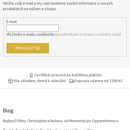
t
Vložte svůj e-mail a my vám budeme zasílat informace o nových
í
produktech na našem e-shopu.
Barry Levinson
16
E-mail
Jaromil Jireš
15
Vložením e-mailu souhlasíte s
podmínkami ochrany osobních údajů
Vladimír Drha
15
PŘIHLÁSIT SE
Jonathan Kaplan
15
Andrew Davis
15
Certifikát pravosti ke každému plakátu
Andy Tennant
14
Vše skladem, ihned k odeslání
Doprava zdarma od 1500 Kč
Robert Rodriguez
14
Roman Polanski
14
Blog
Nejlepší filmy Christophera Nolana: od Mementa po Oppenheimera
Edward Zwick
14