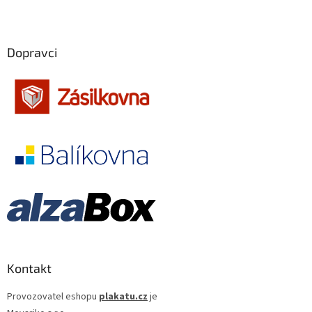
Antoine Fuqua
13
Filip Renč
12
Dopravci
Tomáš Vorel st.
12
Tony Scott
12
Ivo Toman
12
Adrian Lyne
11
Clint Eastwood
11
Emir Kusturica
11
Kontakt
Karel Smyczek
11
Provozovatel eshopu
plakatu.cz
je
Oliver Stone
11