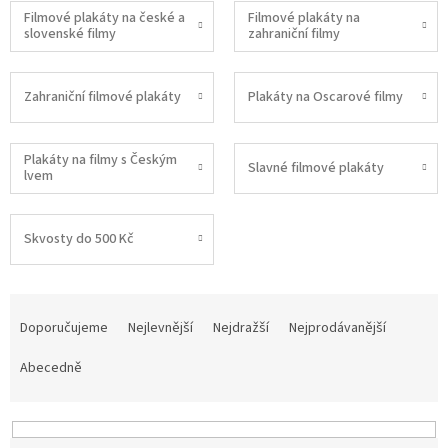
Filmové plakáty na české a
Filmové plakáty na
slovenské filmy
zahraniční filmy
Zahraniční filmové plakáty
Plakáty na Oscarové filmy
Plakáty na filmy s Českým
Slavné filmové plakáty
lvem
Skvosty do 500 Kč
Ř
a
Doporučujeme
Nejlevnější
Nejdražší
Nejprodávanější
z
e
Abecedně
n
í
p