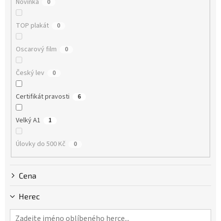
Novinka
0
t
ů
TOP plakát
0
Oscarový film
0
Český lev
0
Certifikát pravosti
6
Velký A1
1
Úlovky do 500 Kč
0
Cena
Herec