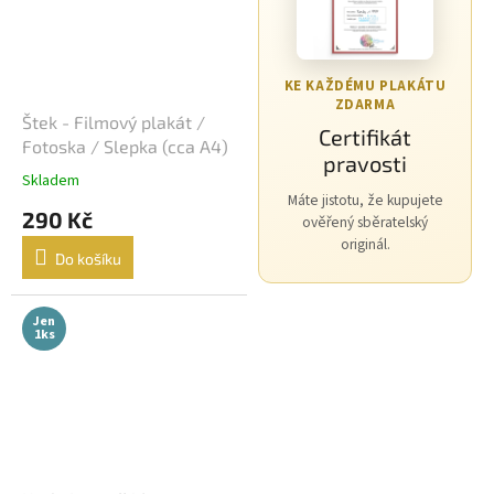
Morgan Freeman
45
George Clooney
44
KE KAŽDÉMU PLAKÁTU
ZDARMA
Štek - Filmový plakát /
Jean-Claude Van Damme
42
Certifikát
Fotoska / Slepka (cca A4)
pravosti
Mel Gibson
42
Skladem
Máte jistotu, že kupujete
290 Kč
ověřený sběratelský
Eva Holubová
41
originál.
Do košíku
Matt Damon
41
Jen
1ks
Samuel L. Jackson
41
Antonio Banderas
40
Ivana Chýlková
40