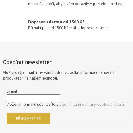
ý
maximální péčí, aby k vám dorazily v perfektním stavu.
p
Sean Connery
34
i
s
Doprava zdarma od 1500 Kč
Ivan Trojan
33
u
Při nákupu nad 1500 Kč máte dopravu zdarma.
Ondřej Vetchý
33
Z
á
Petr Nárožný
33
p
Odebírat newsletter
a
Stella Zázvorková
33
t
Vložte svůj e-mail a my vám budeme zasílat informace o nových
í
produktech na našem e-shopu.
Vilma Cibulková
33
E-mail
Dagmar Havlová
32
Vložením e-mailu souhlasíte s
podmínkami ochrany osobních údajů
Drew Barrymore
32
PŘIHLÁSIT SE
Jack Nicholson
32