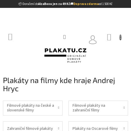
Přejít
📦 Doručení do
AlzaBoxu jen za 49 Kč
🚚
Doprava zdarma
od 1 500 Kč
na
obsah
NÁKUP
KOŠÍK
Plakáty na filmy kde hraje Andrej
Hryc
Filmové plakáty na české a
Filmové plakáty na
slovenské filmy
zahraniční filmy
Zahraniční filmové plakáty
Plakáty na Oscarové filmy