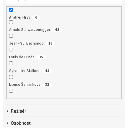
Andrej Hryc
6
Arnold Schwarzenegger
62
Jean-Paul Belmondo
16
Louis de Funès
15
Sylvester Stallone
41
Libuše Šafránková
32
Dustin Hoffman
58
Režisér
Clint Eastwood
13
Osobnost
Bruce Willis
75