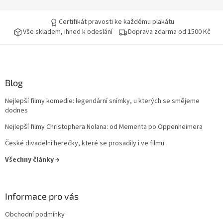
Jiří Sovák
32
Certifikát pravosti ke každému plakátu
Vše skladem, ihned k odeslání
Doprava zdarma od 1500 Kč
Jiřina Bohdalová
32
Martin Růžek
32
Václav Vydra nejml.
32
Blog
Nejlepší filmy komedie: legendární snímky, u kterých se smějeme
Ben Affleck
31
dodnes
Nejlepší filmy Christophera Nolana: od Mementa po Oppenheimera
Charlie Sheen
31
České divadelní herečky, které se prosadily i ve filmu
Jana Brejchová
31
Všechny články →
Leonardo DiCaprio
31
Informace pro vás
Miloš Kopecký
31
Obchodní podmínky