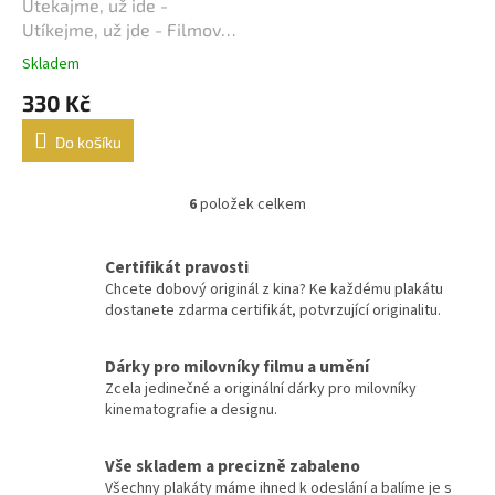
Lukáš Vaculík
40
Utekajme, už ide -
Utíkejme, už jde - Filmový
Harrison Ford
plakát / Fotoska / Slepka
39
Skladem
(cca A4)
330 Kč
Jaroslav Dušek
39
Do košíku
Aňa Geislerová
38
6
položek celkem
O
Julianne Moore
38
v
l
Hugh Grant
Certifikát pravosti
36
á
Chcete dobový originál z kina? Ke každému plakátu
d
dostanete zdarma certifikát, potvrzující originalitu.
a
Catherine Zeta-Jones
35
c
í
Dárky pro milovníky filmu a umění
Tom Hanks
35
p
Zcela jedinečné a originální dárky pro milovníky
r
kinematografie a designu.
v
Uma Thurman
35
k
y
Vše skladem a precizně zabaleno
Nicole Kidman
34
v
Všechny plakáty máme ihned k odeslání a balíme je s