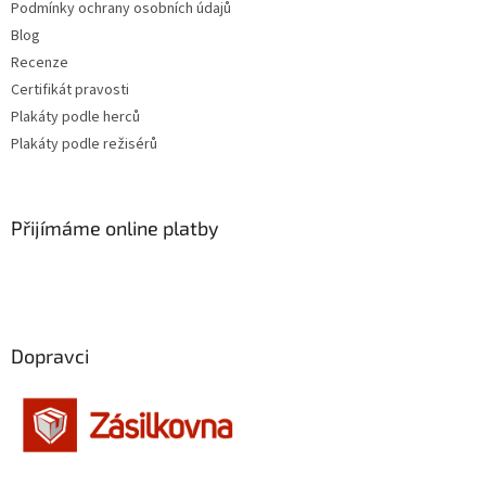
Jennifer Lopez
30
Podmínky ochrany osobních údajů
Blog
Jiří Macháček
30
Recenze
Certifikát pravosti
Meg Ryan
30
Plakáty podle herců
Plakáty podle režisérů
Meryl Streep
30
Cate Blanchett
29
Přijímáme online platby
Gwyneth Paltrow
29
Jiří Lábus
29
Dopravci
Josef Somr
29
Jude Law
29
Kevin Bacon
29