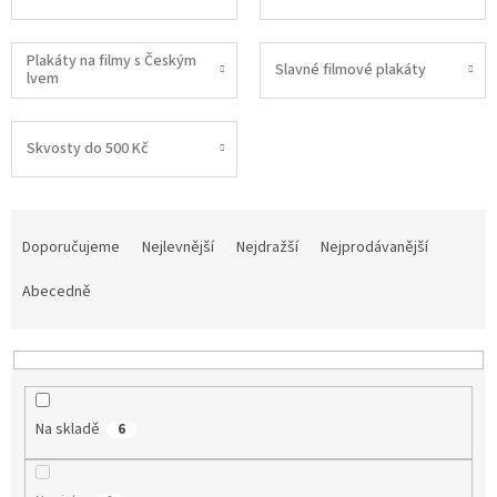
Plakáty na filmy s Českým
Slavné filmové plakáty
lvem
Skvosty do 500 Kč
Ř
a
Doporučujeme
Nejlevnější
Nejdražší
Nejprodávanější
z
e
Abecedně
n
í
p
r
o
Na skladě
6
d
u
k