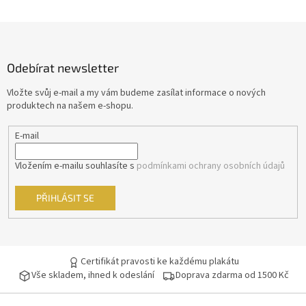
Jiří Sovák
32
Z
á
Jiřina Bohdalová
32
p
Odebírat newsletter
a
Martin Růžek
32
t
Vložte svůj e-mail a my vám budeme zasílat informace o nových
í
produktech na našem e-shopu.
Václav Vydra nejml.
32
E-mail
Ben Affleck
31
Vložením e-mailu souhlasíte s
podmínkami ochrany osobních údajů
Charlie Sheen
31
PŘIHLÁSIT SE
Jana Brejchová
31
Leonardo DiCaprio
31
Certifikát pravosti ke každému plakátu
Miloš Kopecký
31
Vše skladem, ihned k odeslání
Doprava zdarma od 1500 Kč