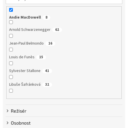
Andie MacDowell
8
Arnold Schwarzenegger
62
Jean-Paul Belmondo
16
Louis de Funès
15
Sylvester Stallone
41
Libuše Šafránková
32
Dustin Hoffman
58
Režisér
Clint Eastwood
13
Osobnost
Bruce Willis
75