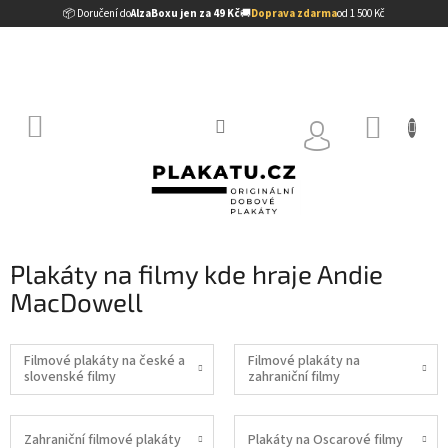
Přejít
📦 Doručení do
AlzaBoxu jen za 49 Kč
🚚
Doprava zdarma
od 1 500 Kč
na
obsah
NÁKUP
KOŠÍK
Plakáty na filmy kde hraje Andie
MacDowell
Filmové plakáty na české a
Filmové plakáty na
slovenské filmy
zahraniční filmy
Zahraniční filmové plakáty
Plakáty na Oscarové filmy