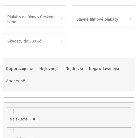
Plakáty na filmy s Českým
Slavné filmové plakáty
lvem
Skvosty do 500 Kč
Ř
a
Doporučujeme
Nejlevnější
Nejdražší
Nejprodávanější
z
e
Abecedně
n
í
p
r
o
Na skladě
8
d
u
k