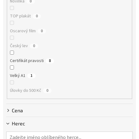
Novinka
0
t
ů
TOP plakát
0
Oscarový film
0
Český lev
0
Certifikát pravosti
8
Velký A1
1
Úlovky do 500 Kč
0
Cena
Herec