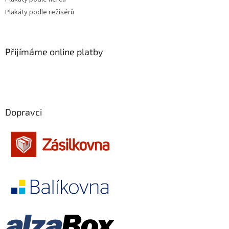
Plakáty podle režisérů
Kevin Costner
29
Pavel Zedníček
29
Přijímáme online platby
Richard Gere
29
Robin Williams
29
Dopravci
Anthony Hopkins
28
Geoffrey Rush
28
Jan Tříska
28
Kevin Spacey
28
Tomáš Hanák
28