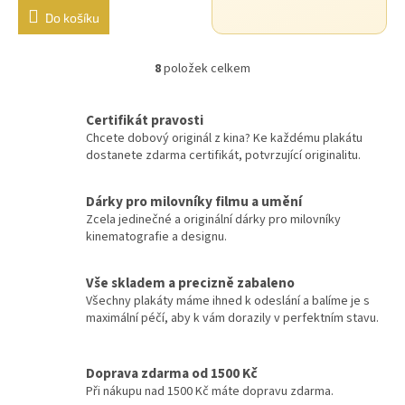
Do košíku
Sean Connery
34
8
položek celkem
Ivan Trojan
33
O
v
l
Ondřej Vetchý
33
Certifikát pravosti
á
Chcete dobový originál z kina? Ke každému plakátu
d
dostanete zdarma certifikát, potvrzující originalitu.
Petr Nárožný
33
a
c
í
Dárky pro milovníky filmu a umění
Stella Zázvorková
33
p
Zcela jedinečné a originální dárky pro milovníky
r
kinematografie a designu.
Vilma Cibulková
v
33
k
y
Vše skladem a precizně zabaleno
Dagmar Havlová
32
v
Všechny plakáty máme ihned k odeslání a balíme je s
ý
maximální péčí, aby k vám dorazily v perfektním stavu.
p
Drew Barrymore
32
i
s
Doprava zdarma od 1500 Kč
Jack Nicholson
32
u
Při nákupu nad 1500 Kč máte dopravu zdarma.