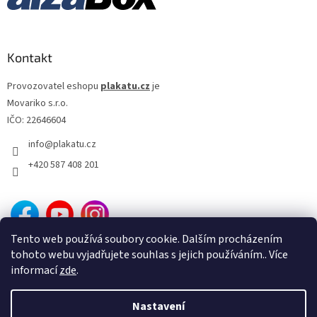
Owen Wilson
28
Denzel Washington
27
Kontakt
Elijah Wood
27
Provozovatel eshopu
plakatu.cz
je
Movariko s.r.o.
Helen Hunt
27
IČO: 22646604
info
@
plakatu.cz
Jodie Foster
27
+420 587 408 201
Karel Roden
27
Keanu Reeves
27
Tento web používá soubory cookie. Dalším procházením
Michaela Kuklová
27
tohoto webu vyjadřujete souhlas s jejich používáním.. Více
informací
zde
.
Tommy Lee Jones
27
Nastavení
Vytvořil Shoptet