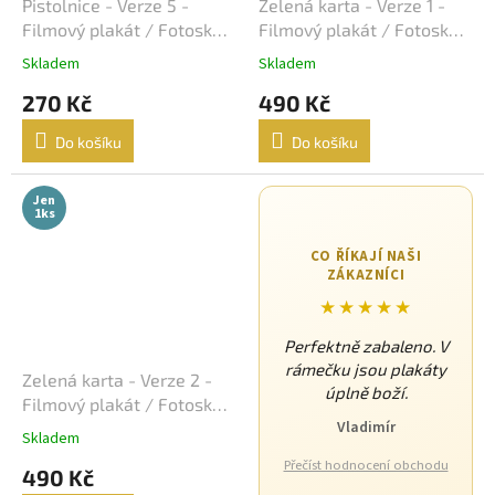
Lukáš Vaculík
40
Pistolnice - Verze 5 -
Zelená karta - Verze 1 -
Filmový plakát / Fotoska /
Filmový plakát / Fotoska /
Harrison Ford
Slepka (cca A4)
Slepka (cca A4)
39
Skladem
Skladem
270 Kč
490 Kč
Jaroslav Dušek
39
Do košíku
Do košíku
Aňa Geislerová
38
Jen
Julianne Moore
38
1ks
CO ŘÍKAJÍ NAŠI
Hugh Grant
36
ZÁKAZNÍCI
★★★★★
Catherine Zeta-Jones
35
Perfektně zabaleno. V
rámečku jsou plakáty
Tom Hanks
35
Zelená karta - Verze 2 -
úplně boží.
Filmový plakát / Fotoska /
Uma Thurman
35
Vladimír
Slepka (cca A4)
Skladem
Přečíst hodnocení obchodu
490 Kč
Nicole Kidman
34