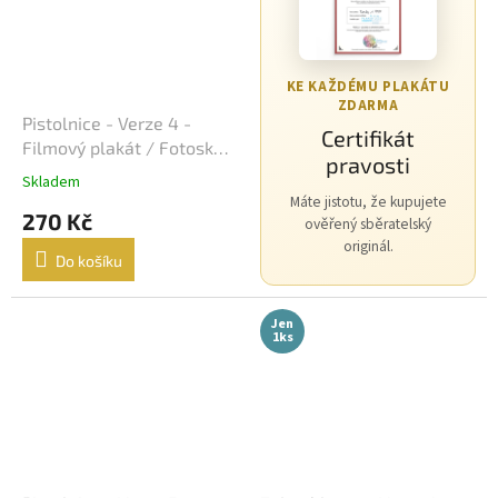
Morgan Freeman
45
George Clooney
44
KE KAŽDÉMU PLAKÁTU
ZDARMA
Pistolnice - Verze 4 -
Jean-Claude Van Damme
42
Certifikát
Filmový plakát / Fotoska /
pravosti
Slepka (cca A4)
Mel Gibson
42
Skladem
Máte jistotu, že kupujete
270 Kč
ověřený sběratelský
Eva Holubová
41
originál.
Do košíku
Matt Damon
41
Jen
1ks
Samuel L. Jackson
41
Antonio Banderas
40
Ivana Chýlková
40