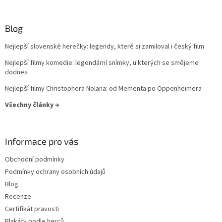
Jennifer Lopez
30
Jiří Macháček
30
Blog
Nejlepší slovenské herečky: legendy, které si zamiloval i český film
Meg Ryan
30
Nejlepší filmy komedie: legendární snímky, u kterých se smějeme
Meryl Streep
dodnes
30
Nejlepší filmy Christophera Nolana: od Mementa po Oppenheimera
Cate Blanchett
29
Všechny články →
Gwyneth Paltrow
29
Informace pro vás
Jiří Lábus
29
Obchodní podmínky
Josef Somr
29
Podmínky ochrany osobních údajů
Blog
Jude Law
29
Recenze
Certifikát pravosti
Kevin Bacon
29
Plakáty podle herců