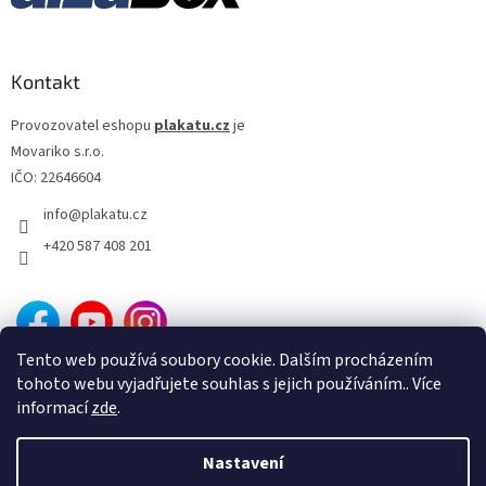
Kontakt
Provozovatel eshopu
plakatu.cz
je
Movariko s.r.o.
IČO: 22646604
info
@
plakatu.cz
+420 587 408 201
Tento web používá soubory cookie. Dalším procházením
tohoto webu vyjadřujete souhlas s jejich používáním.. Více
informací
zde
.
Nastavení
Vytvořil Shoptet