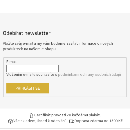
Z
á
p
Odebírat newsletter
a
t
Vložte svůj e-mail a my vám budeme zasílat informace o nových
í
produktech na našem e-shopu.
E-mail
Vložením e-mailu souhlasíte s
podmínkami ochrany osobních údajů
PŘIHLÁSIT SE
Certifikát pravosti ke každému plakátu
Vše skladem, ihned k odeslání
Doprava zdarma od 1500 Kč