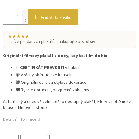
Přidat do košíku
★★★★★
Tisíce prodaných plakátů – nakupujte bez obav.
Originální filmový plakát z doby, kdy šel film do kin.
✅
CERTIFIKÁT PRAVOSTI
v balení
💎 Vzácný sběratelský kousek
🎁 Originální dárek a stylová dekorace
🚚 Rychlé doručení, bezpečně zabalený
Autentický a dnes už velmi těžko dostupný plakát, který v sobě nese
kousek filmové historie.
Detailní informace