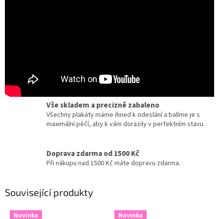
Certifikát pravosti
Chcete dobový originál z kina? Ke každému plakátu
dostanete zdarma certifikát, potvrzující originalitu.
Dárky pro milovníky filmu a umění
Zcela jedinečné a originální dárky pro milovníky
kinematografie a designu.
Vše skladem a precizně zabaleno
Všechny plakáty máme ihned k odeslání a balíme je s
maximální péčí, aby k vám dorazily v perfektním stavu.
Doprava zdarma od 1500 Kč
Při nákupu nad 1500 Kč máte dopravu zdarma.
Související produkty
Novinka
Novinka