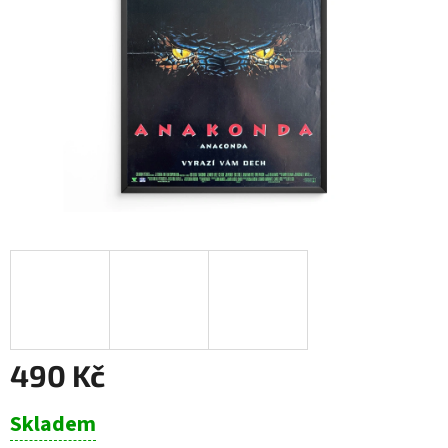
490 Kč
Měrná
Skladem
cena: