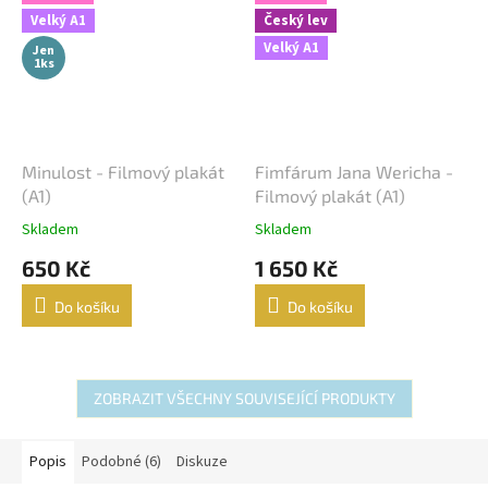
Velký A1
Český lev
Velký A1
Jen
1ks
Minulost - Filmový plakát
Fimfárum Jana Wericha -
(A1)
Filmový plakát (A1)
Skladem
Skladem
650 Kč
1 650 Kč
Do košíku
Do košíku
ZOBRAZIT VŠECHNY SOUVISEJÍCÍ PRODUKTY
Popis
Podobné (6)
Diskuze