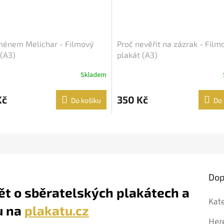
ménem Melichar - Filmový
Proč nevěřit na zázrak - Film
 (A3)
plakát (A3)
Skladem
Kč
350 Kč
Do košíku
Do 
Dop
ět o sběratelských plakátech a
Kat
u na
plakatu.cz
Her