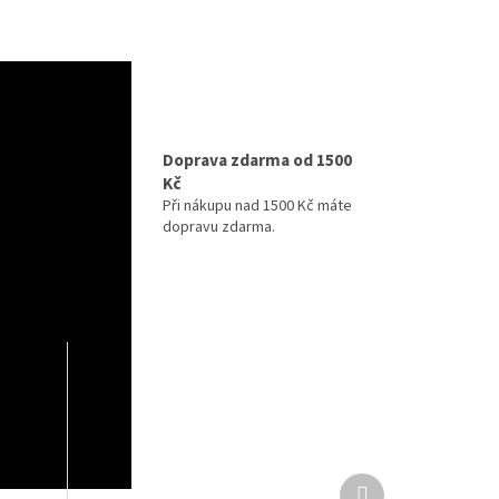
izně
Doprava zdarma od 1500
Kč
ihned k
maximální
Při nákupu nad 1500 Kč máte
y v
dopravu zdarma.
Další