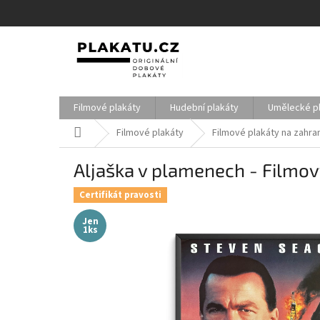
Přejít
na
obsah
Filmové plakáty
Hudební plakáty
Umělecké p
Domů
Filmové plakáty
Filmové plakáty na zahran
Aljaška v plamenech - Filmov
Certifikát pravosti
Jen
1ks