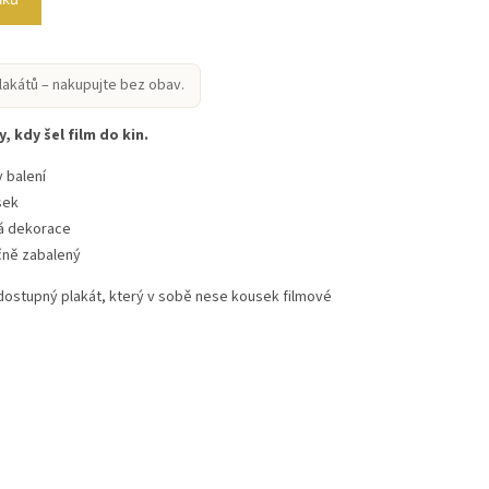
lakátů – nakupujte bez obav.
, kdy šel film do kin.
 balení
sek
vá dekorace
čně zabalený
 dostupný plakát, který v sobě nese kousek filmové