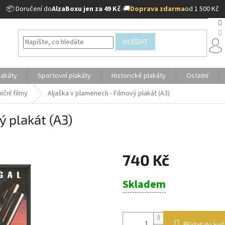
📦 Doručení do
AlzaBoxu jen za 49 Kč
•
🚚
Doprava zdarma
od 1 500 Kč
HLEDAT
lakáty
Sportovní plakáty
Historické plakáty
Ostatní
iční filmy
Aljaška v plamenech - Filmový plakát (A3)
ý plakát (A3)
740 Kč
Měrná
Skladem
cena:
Přidat do koš