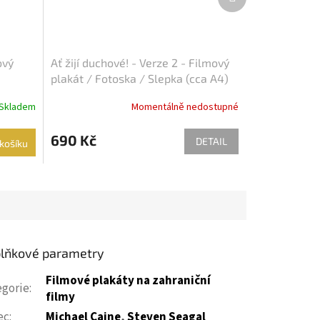
produkt
ový
Ať žijí duchové! - Verze 2 - Filmový
plakát / Fotoska / Slepka (cca A4)
Skladem
Momentálně nedostupné
690 Kč
DETAIL
košíku
lňkové parametry
Filmové plakáty na zahraniční
egorie
:
filmy
ec
:
Michael Caine
,
Steven Seagal