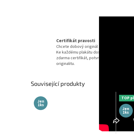
Certifikát pravosti
Chcete dobový originál z kina?
Ke každému plakátu dostanete
zdarma certifikát, potvrzující
originalitu.
Související produkty
TOP pl
Jen
1ks
Jen
1ks