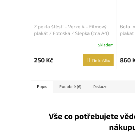
Z pekla štěstí - Verze 4 - Filmový
Bota j
plakát / Fotoska / Slepka (cca A4)
plakát
Skladem
250 Kč
860 
Do košíku
Popis
Podobné (6)
Diskuze
Vše co potřebujete věd
nákup