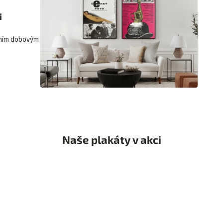
i
lním dobovým
Naše plakáty v akci