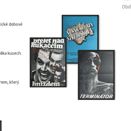
Obd
tické dobové
olika kusech.
ěhem, který