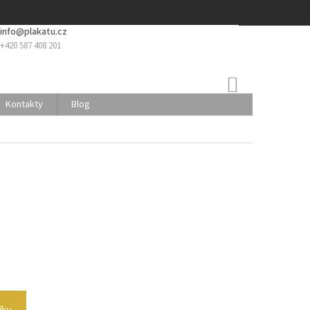
info@plakatu.cz
+420 587 408 201
NÁKUPNÍ
KOŠÍK
Kontakty
Blog
íku