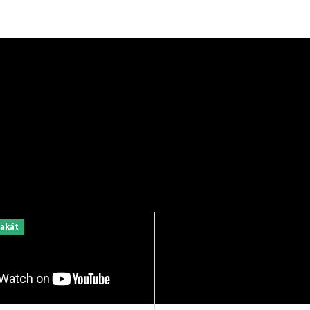
Vše skladem a prec
Dárky pro milovníky filmu
zabaleno
a umění
Všechny plakáty máme 
Zcela jedinečné a originální
odeslání a balíme je s 
dárky pro milovníky
péčí, aby k vám dorazil
kinematografie a designu.
perfektním stavu.
akát