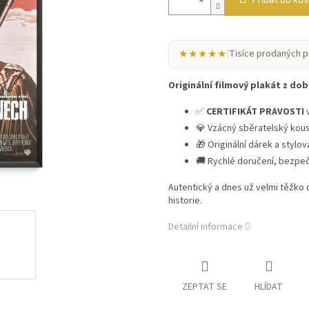
★★★★★
|
Tisíce prodaných p
Originální filmový plakát z doby
✅
CERTIFIKÁT PRAVOSTI
v
💎 Vzácný sběratelský kou
🎁 Originální dárek a stylo
🚚 Rychlé doručení, bezpe
Autentický a dnes už velmi těžko
historie.
Detailní informace
ZEPTAT SE
HLÍDAT