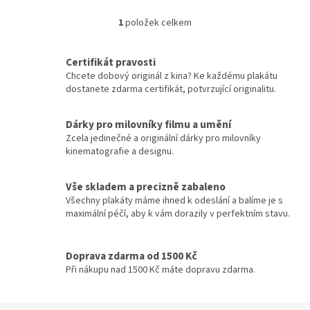
Vladimír Menšík
48
1
položek celkem
O
Jiří Krampol
48
v
l
Certifikát pravosti
á
Eddie Murphy
47
Chcete dobový originál z kina? Ke každému plakátu
d
dostanete zdarma certifikát, potvrzující originalitu.
a
Josef Vinklář
47
c
í
Dárky pro milovníky filmu a umění
p
Robert De Niro
47
Zcela jedinečné a originální dárky pro milovníky
r
kinematografie a designu.
v
Tom Cruise
47
k
y
Vše skladem a precizně zabaleno
v
Všechny plakáty máme ihned k odeslání a balíme je s
Johnny Depp
46
ý
maximální péčí, aby k vám dorazily v perfektním stavu.
p
Sandra Bullock
46
i
s
Doprava zdarma od 1500 Kč
u
Wesley Snipes
Při nákupu nad 1500 Kč máte dopravu zdarma.
46
Morgan Freeman
45
Z