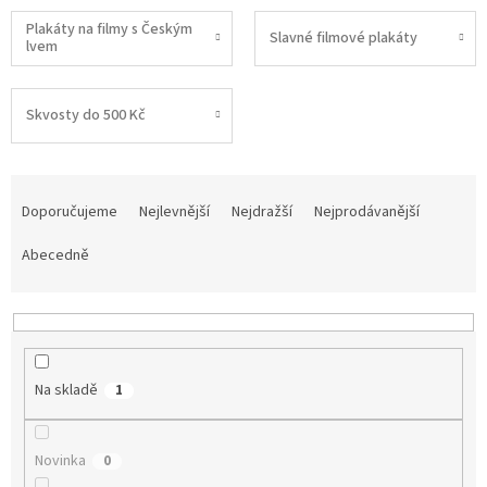
Plakáty na filmy s Českým
Slavné filmové plakáty
lvem
Skvosty do 500 Kč
Ř
a
Doporučujeme
Nejlevnější
Nejdražší
Nejprodávanější
z
e
Abecedně
n
í
p
r
o
Na skladě
1
d
u
k
Novinka
0
t