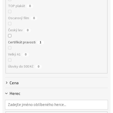
ů
TOP plakát
0
Oscarový film
0
Český lev
0
Certifikát pravosti
1
Velký A1
0
Úlovky do 500 Kč
0
Cena
Herec