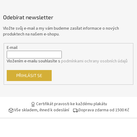
á
George Clooney
44
p
Odebírat newsletter
a
Jean-Claude Van Damme
t
42
Vložte svůj e-mail a my vám budeme zasílat informace o nových
í
produktech na našem e-shopu.
Mel Gibson
42
E-mail
Eva Holubová
41
Vložením e-mailu souhlasíte s
podmínkami ochrany osobních údajů
Matt Damon
41
PŘIHLÁSIT SE
Samuel L. Jackson
41
Antonio Banderas
40
Certifikát pravosti ke každému plakátu
Vše skladem, ihned k odeslání
Doprava zdarma od 1500 Kč
Ivana Chýlková
40
Lukáš Vaculík
40