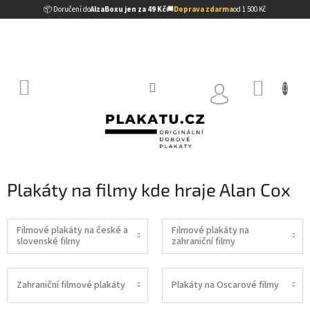
Přejít
📦 Doručení do
AlzaBoxu jen za 49 Kč
🚚
Doprava zdarma
od 1 500 Kč
na
obsah
NÁKUP
KOŠÍK
Plakáty na filmy kde hraje Alan Cox
Filmové plakáty na české a
Filmové plakáty na
slovenské filmy
zahraniční filmy
Zahraniční filmové plakáty
Plakáty na Oscarové filmy