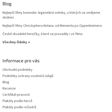
Blog
Harrison Ford
39
Nejlepší filmy komedie: legendární snímky, u kterých se smějeme
Jaroslav Dušek
dodnes
39
Nejlepší filmy Christophera Nolana: od Mementa po Oppenheimera
Aňa Geislerová
38
České divadelní herečky, které se prosadily i ve filmu
Julianne Moore
38
Všechny články →
Hugh Grant
36
Informace pro vás
Catherine Zeta-Jones
35
Obchodní podmínky
Podmínky ochrany osobních údajů
Tom Hanks
35
Blog
Recenze
Uma Thurman
35
Certifikát pravosti
Plakáty podle herců
Nicole Kidman
34
Plakáty podle režisérů