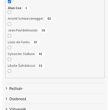
Alan Cox
1
Arnold Schwarzenegger
62
Jean-Paul Belmondo
16
Louis de Funès
15
Sylvester Stallone
41
Libuše Šafránková
32
Dustin Hoffman
58
Režisér
Clint Eastwood
13
Osobnost
Bruce Willis
75
Výtvarník